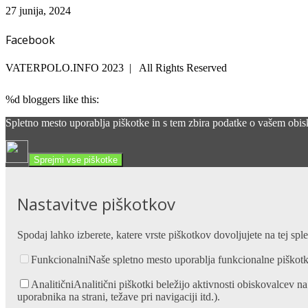
27 junija, 2024
Facebook
VATERPOLO.INFO 2023 | All Rights Reserved
%d
bloggers like this:
Spletno mesto uporablja piškotke in s tem zbira podatke o vašem obisk
Sprejmi vse piškotke
Nastavitve piškotkov
Spodaj lahko izberete, katere vrste piškotkov dovoljujete na tej spl
Funkcionalni
Naše spletno mesto uporablja funkcionalne piškotke
Analitični
Analitični piškotki beležijo aktivnosti obiskovalcev na
uporabnika na strani, težave pri navigaciji itd.).