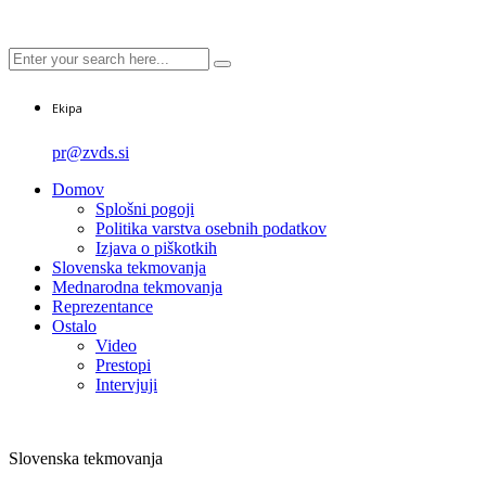
Ekipa
pr@zvds.si
Domov
Splošni pogoji
Politika varstva osebnih podatkov
Izjava o piškotkih
Slovenska tekmovanja
Mednarodna tekmovanja
Reprezentance
Ostalo
Video
Prestopi
Intervjuji
Slovenska tekmovanja