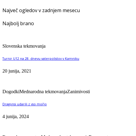
Največ ogledov v zadnjem mesecu
Najbolj brano
Slovenska tekmovanja
Turnir U12 na 28. dnevu vaterpolistov v Kamniku
20 junija, 2021
Dogodki
Mednarodna tekmovanja
Zanimivosti
Dragonsi udarili z vso močjo
4 junija, 2024