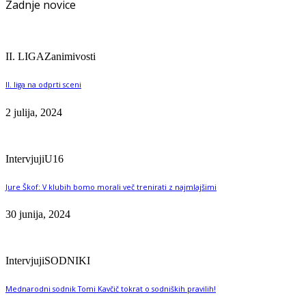
Zadnje novice
II. LIGA
Zanimivosti
II. liga na odprti sceni
2 julija, 2024
Intervjuji
U16
Jure Škof: V klubih bomo morali več trenirati z najmlajšimi
30 junija, 2024
Intervjuji
SODNIKI
Mednarodni sodnik Tomi Kavčič tokrat o sodniških pravilih!