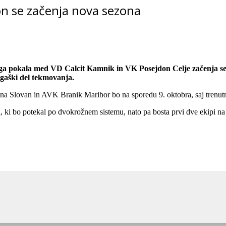
n se začenja nova sezona
anskega pokala med VD Calcit Kamnik in VK Posejdon Celje začenja
igaški del tekmovanja.
jana Slovan in AVK Branik Maribor bo na sporedu 9. oktobra, saj trenu
i bo potekal po dvokrožnem sistemu, nato pa bosta prvi dve ekipi na le