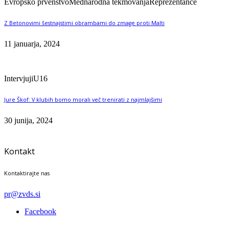
Evropsko prvenstvo
Mednarodna tekmovanja
Reprezentance
Z Betonovimi šestnajstimi obrambami do zmage proti Malti
11 januarja, 2024
Intervjuji
U16
Jure Škof: V klubih bomo morali več trenirati z najmlajšimi
30 junija, 2024
Kontakt
Kontaktirajte nas
pr@zvds.si
Facebook