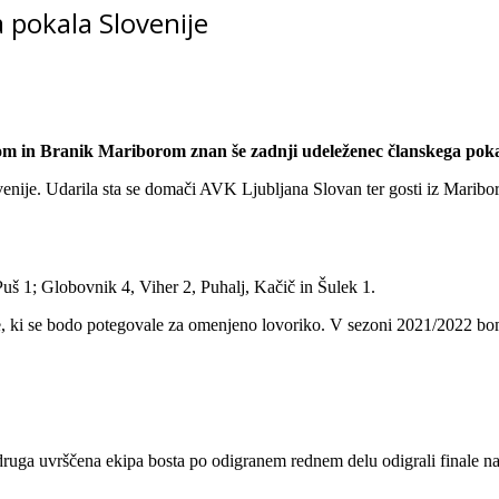
 pokala Slovenije
anom in Branik Mariborom znan še zadnji udeleženec članskega poka
enije. Udarila sta se domači AVK Ljubljana Slovan ter gosti iz Maribor
 Puš 1; Globovnik 4, Viher 2, Puhalj, Kačič in Šulek 1.
pe, ki se bodo potegovale za omenjeno lovoriko. V sezoni 2021/2022 bo
druga uvrščena ekipa bosta po odigranem rednem delu odigrali finale n