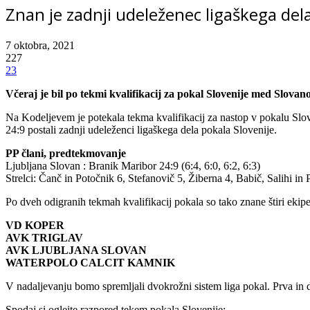
Znan je zadnji udeleženec ligaškega dela
7 oktobra, 2021
227
23
Včeraj je bil po tekmi kvalifikacij za pokal Slovenije med Slov
Na Kodeljevem je potekala tekma kvalifikacij za nastop v pokalu Slov
24:9 postali zadnji udeleženci ligaškega dela pokala Slovenije.
PP člani, predtekmovanje
Ljubljana Slovan : Branik Maribor 24:9 (6:4, 6:0, 6:2, 6:3)
Strelci: Čanč in Potočnik 6, Stefanovič 5, Žiberna 4, Babič, Salihi in
Po dveh odigranih tekmah kvalifikacij pokala so tako znane štiri eki
VD KOPER
AVK TRIGLAV
AVK LJUBLJANA SLOVAN
WATERPOLO CALCIT KAMNIK
V nadaljevanju bomo spremljali dvokrožni sistem liga pokal. Prva in 
Spodaj si oglejte razpored tekem pokala Slovenije: