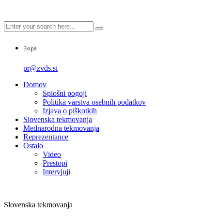
Ekipa
pr@zvds.si
Domov
Splošni pogoji
Politika varstva osebnih podatkov
Izjava o piškotkih
Slovenska tekmovanja
Mednarodna tekmovanja
Reprezentance
Ostalo
Video
Prestopi
Intervjuji
Slovenska tekmovanja