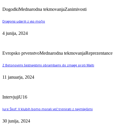
Dogodki
Mednarodna tekmovanja
Zanimivosti
Dragonsi udarili z vso močjo
4 junija, 2024
Evropsko prvenstvo
Mednarodna tekmovanja
Reprezentance
Z Betonovimi šestnajstimi obrambami do zmage proti Malti
11 januarja, 2024
Intervjuji
U16
Jure Škof: V klubih bomo morali več trenirati z najmlajšimi
30 junija, 2024