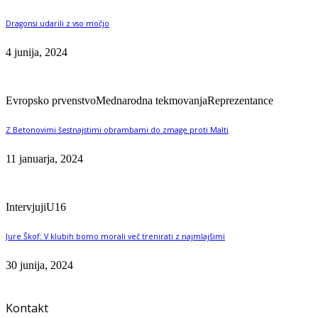
Dragonsi udarili z vso močjo
4 junija, 2024
Evropsko prvenstvo
Mednarodna tekmovanja
Reprezentance
Z Betonovimi šestnajstimi obrambami do zmage proti Malti
11 januarja, 2024
Intervjuji
U16
Jure Škof: V klubih bomo morali več trenirati z najmlajšimi
30 junija, 2024
Kontakt