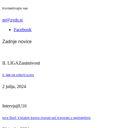
Kontaktirajte nas
pr@zvds.si
Facebook
Zadnje novice
II. LIGA
Zanimivosti
II. liga na odprti sceni
2 julija, 2024
Intervjuji
U16
Jure Škof: V klubih bomo morali več trenirati z najmlajšimi