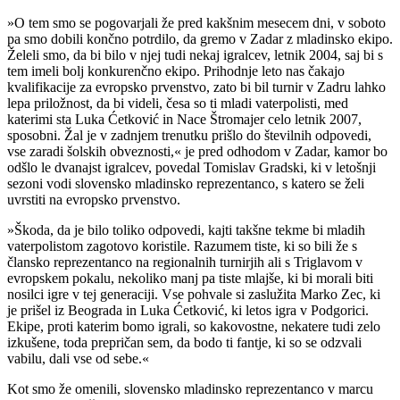
»O tem smo se pogovarjali že pred kakšnim mesecem dni, v soboto
pa smo dobili končno potrdilo, da gremo v Zadar z mladinsko ekipo.
Želeli smo, da bi bilo v njej tudi nekaj igralcev, letnik 2004, saj bi s
tem imeli bolj konkurenčno ekipo. Prihodnje leto nas čakajo
kvalifikacije za evropsko prvenstvo, zato bi bil turnir v Zadru lahko
lepa priložnost, da bi videli, česa so ti mladi vaterpolisti, med
katerimi sta Luka Ćetković in Nace Štromajer celo letnik 2007,
sposobni. Žal je v zadnjem trenutku prišlo do številnih odpovedi,
vse zaradi šolskih obveznosti,« je pred odhodom v Zadar, kamor bo
odšlo le dvanajst igralcev, povedal Tomislav Gradski, ki v letošnji
sezoni vodi slovensko mladinsko reprezentanco, s katero se želi
uvrstiti na evropsko prvenstvo.
»Škoda, da je bilo toliko odpovedi, kajti takšne tekme bi mladih
vaterpolistom zagotovo koristile. Razumem tiste, ki so bili že s
člansko reprezentanco na regionalnih turnirjih ali s Triglavom v
evropskem pokalu, nekoliko manj pa tiste mlajše, ki bi morali biti
nosilci igre v tej generaciji. Vse pohvale si zaslužita Marko Zec, ki
je prišel iz Beograda in Luka Ćetković, ki letos igra v Podgorici.
Ekipe, proti katerim bomo igrali, so kakovostne, nekatere tudi zelo
izkušene, toda prepričan sem, da bodo ti fantje, ki so se odzvali
vabilu, dali vse od sebe.«
Kot smo že omenili, slovensko mladinsko reprezentanco v marcu