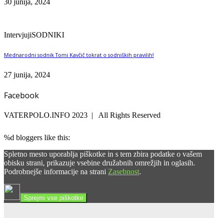
30 junija, 2024
Intervjuji
SODNIKI
Mednarodni sodnik Tomi Kavčič tokrat o sodniških pravilih!
27 junija, 2024
Facebook
VATERPOLO.INFO 2023 | All Rights Reserved
%d
bloggers like this:
Spletno mesto uporablja piškotke in s tem zbira podatke o vašem
obisku strani, prikazuje vsebine družabnih omrežjih in oglasih.
Podrobnejše informacije na strani
Zasebnost
.
Sprejmi vse piškotke