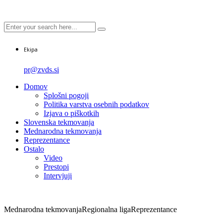
Ekipa
pr@zvds.si
Domov
Splošni pogoji
Politika varstva osebnih podatkov
Izjava o piškotkih
Slovenska tekmovanja
Mednarodna tekmovanja
Reprezentance
Ostalo
Video
Prestopi
Intervjuji
Mednarodna tekmovanja
Regionalna liga
Reprezentance