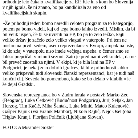
prihodnje leto čakajo kvalifikacije za EP. Kje in s kom bo Slovenija
v njih igrala, še ni znano, bo pa kandidirala za eno od
kvalifikacijskih skupin.
»Že prihodnji teden bomo naredili celoten program za to kategorijo,
potem pa bomo videli, kaj od tega bomo lahko izvedli. Mislim, da bi
bil velik uspeh, če bi se uvrstili na EP, bo pa to zelo težko, kajti
veliko držav je začelo zelo veliko vlagati v vaterpolo. Pri tem ne
mislim na prvih sedem, osem reprezentanc v Evropi, ampak na tiste,
ki do zdaj v vaterpolu niso imele večjega uspeha, o čemer smo se
lahko prepričali v minuli sezoni. Zato je pred nami veliko dela, da ne
bil preveč zaostali za njimi. V ekipi, ki je bila lani na EP v
Podgorici, je nekaj zelo dobrih igralcev, ki bi v prihodnosti lahko
veliko prispevali tudi slovenski članski reprezentanci, kar je tudi naš
končni cilj. Seveda bo pomembno, kako se bo delalo v klubih,« je
še dejal Gradski.
Slovenska reprezentanca bo v Zadru igrala v postavi: Marko Zec
(Beograd), Luka Ćetković (Budućnost Podgorica), Jurij Seljak, Jan
Herzog, Tim Kačič, Miha Šantak, Luka Minić, Mateo Kulenović,
Gašper Pajnik (vsi Branik Maribor), Nikola Rajlić, Nejc Osel (oba
Triglav Kranj), Florijan Poličnik (Ljubljana Slovan).
FOTO: Aleksander Sokler