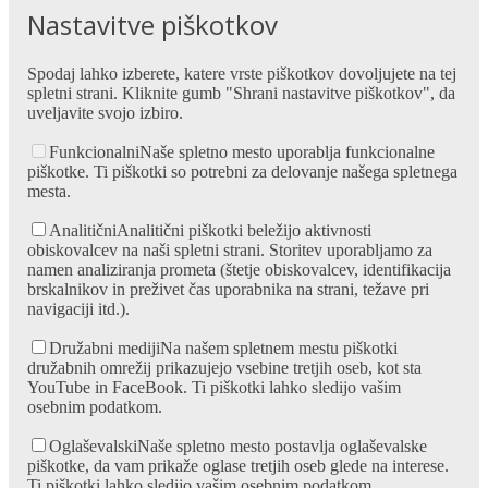
Nastavitve piškotkov
Spodaj lahko izberete, katere vrste piškotkov dovoljujete na tej
spletni strani. Kliknite gumb "Shrani nastavitve piškotkov", da
uveljavite svojo izbiro.
Funkcionalni
Naše spletno mesto uporablja funkcionalne
piškotke. Ti piškotki so potrebni za delovanje našega spletnega
mesta.
Analitični
Analitični piškotki beležijo aktivnosti
obiskovalcev na naši spletni strani. Storitev uporabljamo za
namen analiziranja prometa (štetje obiskovalcev, identifikacija
brskalnikov in preživet čas uporabnika na strani, težave pri
navigaciji itd.).
Družabni mediji
Na našem spletnem mestu piškotki
družabnih omrežij prikazujejo vsebine tretjih oseb, kot sta
YouTube in FaceBook. Ti piškotki lahko sledijo vašim
osebnim podatkom.
Oglaševalski
Naše spletno mesto postavlja oglaševalske
piškotke, da vam prikaže oglase tretjih oseb glede na interese.
Ti piškotki lahko sledijo vašim osebnim podatkom.