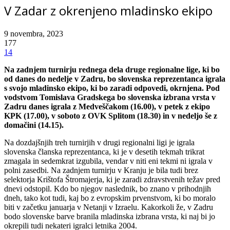
V Zadar z okrenjeno mladinsko ekipo
9 novembra, 2023
177
14
Na zadnjem turnirju rednega dela druge regionalne lige, ki bo
od danes do nedelje v Zadru, bo slovenska reprezentanca igrala
s svojo mladinsko ekipo, ki bo zaradi odpovedi, okrnjena. Pod
vodstvom Tomislava Gradskega bo slovenska izbrana vrsta v
Zadru danes igrala z Medveščakom (16.00), v petek z ekipo
KPK (17.00), v soboto z OVK Splitom (18.30) in v nedeljo še z
domačini (14.15).
Na dozdajšnjih treh turnirjih v drugi regionalni ligi je igrala
slovenska članska reprezentanca, ki je v desetih tekmah trikrat
zmagala in sedemkrat izgubila, vendar v niti eni tekmi ni igrala v
polni zasedbi. Na zadnjem turnirju v Kranju je bila tudi brez
selektorja Krištofa Štromajerja, ki je zaradi zdravstvenih težav pred
dnevi odstopil. Kdo bo njegov naslednik, bo znano v prihodnjih
dneh, tako kot tudi, kaj bo z evropskim prvenstvom, ki bo moralo
biti v začetku januarja v Netanji v Izraelu. Kakorkoli že, v Zadru
bodo slovenske barve branila mladinska izbrana vrsta, ki naj bi jo
okrepili tudi nekateri igralci letnika 2004.