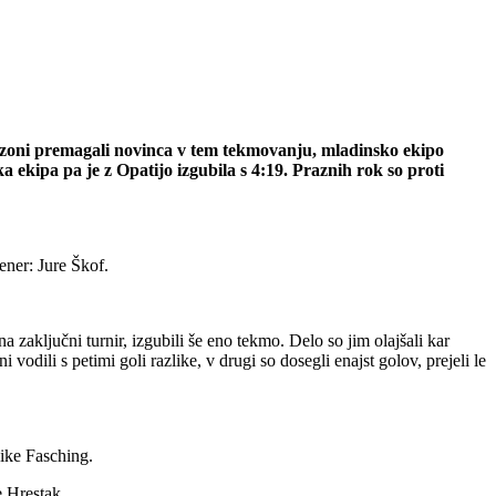
i sezoni premagali novinca v tem tekmovanju, mladinsko ekipo
 ekipa pa je z Opatijo izgubila s 4:19. Praznih rok so proti
ener: Jure Škof.
na zaključni turnir, izgubili še eno tekmo. Delo so jim olajšali kar
vodili s petimi goli razlike, v drugi so dosegli enajst golov, prejeli le
ike Fasching.
e Hrestak.