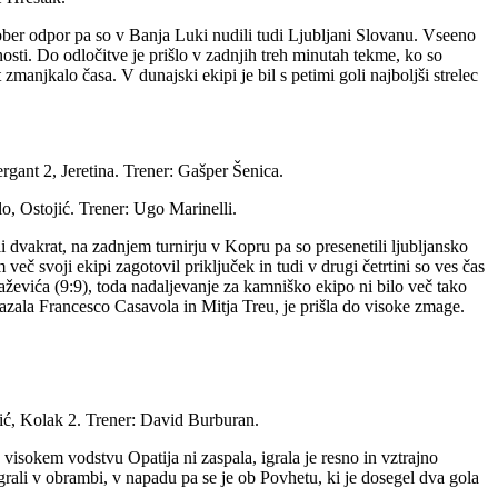
dober odpor pa so v Banja Luki nudili tudi Ljubljani Slovanu. Vseeno
ednosti. Do odločitve je prišlo v zadnjih treh minutah tekme, ko so
anjkalo časa. V dunajski ekipi je bil s petimi goli najboljši strelec
rgant 2, Jeretina. Trener: Gašper Šenica.
lo, Ostojić. Trener: Ugo Marinelli.
li dvakrat, na zadnjem turnirju v Kopru pa so presenetili ljubljansko
več svoji ekipi zagotovil priključek in tudi v drugi četrtini so ves čas
laževića (9:9), toda nadaljevanje za kamniško ekipo ni bilo več tako
zkazala Francesco Casavola in Mitja Treu, je prišla do visoke zmage.
ić, Kolak 2. Trener: David Burburan.
 visokem vodstvu Opatija ni zaspala, igrala je resno in vztrajno
igrali v obrambi, v napadu pa se je ob Povhetu, ki je dosegel dva gola