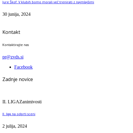
Jure Škof: V klubih bomo morali več trenirati z najmlajšimi
30 junija, 2024
Kontakt
Kontaktirajte nas
pr@zvds.si
Facebook
Zadnje novice
II. LIGA
Zanimivosti
II. liga na odprti sceni
2 julija, 2024