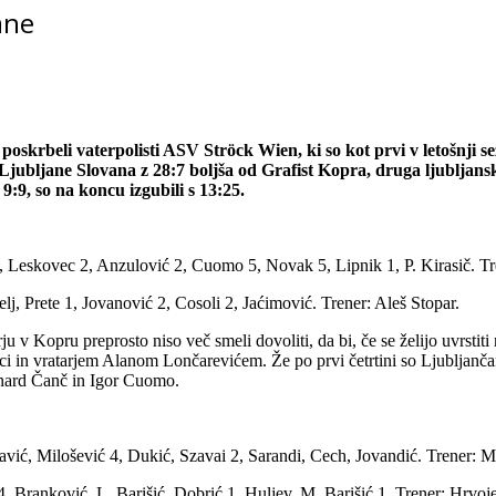
ane
e poskrbeli vaterpolisti ASV Ströck Wien, ki so kot prvi v letošnj
Ljubljane Slovana z 28:7 boljša od Grafist Kopra, druga ljubljanska
9:9, so na koncu izgubili s 13:25.
k, Leskovec 2, Anzulović 2, Cuomo 5, Novak 5, Lipnik 1, P. Kirasič. Tr
lj, Prete 1, Jovanović 2, Cosoli 2, Jaćimović. Trener: Aleš Stopar.
u v Kopru preprosto niso več smeli dovoliti, da bi, če se želijo uvrstiti 
alci in vratarjem Alanom Lončarevićem. Že po prvi četrtini so Ljubljančani 
ernard Čanč in Igor Cuomo.
vić, Milošević 4, Dukić, Szavai 2, Sarandi, Cech, Jovandić. Trener: M
, Branković, L. Barišić, Dobrić 1, Huljev, M. Barišić 1. Trener: Hrvoj