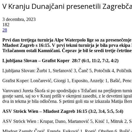
V Kranju Dunajčani presenetili Zagrebč
3 decembra, 2023
182
28
Prvi dan tretjega turnirja Alpe Waterpolo lige so za presenečenj
Mladost Zagreb s 16:15. V prvi tekmi turnirja je bila prva ekipa 
Tržačanom ostali Kamničani. Čeprav je bil še sredi tretje četrtine 
Ljubljana Slovan – Grafist Koper 28:7 (6:1, 11:2, 7:2, 4:2)
Ljubljana Slovan: Žurbi 1, Stefanović 3, Čanč 5, Potočnik 4, Polični
Grafist Koper: Lončarević, Giorgi 1, Esposito, Anzeljc 1, Bašić, Pence
Varovanci Jureta Škofa si po spodrsljaju s Tržačani na prejšnjem turnirj
gostje sami, saj so v Kranj prišli v okrnjeni zasedbi, z le devetimi igr
dva in tekma je bila odločena. S petimi goli sta se izkazala Matija B
ASV Ströck Wien – Mladost Zagreb 16:15 (3:2, 3:4, 5:5, 5:4)
ASV Ströck Wien : Krupar, Dano, Martanović 5, Kisić 1, Mitruk 2, Sa
Mladost Zagreb: Čosić, Erenda, Fajković 1, Rogić, Obuljen 6, Bušić 4