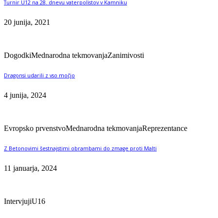
Turnir U12 na 28. dnevu vaterpolistov v Kamniku
20 junija, 2021
Dogodki
Mednarodna tekmovanja
Zanimivosti
Dragonsi udarili z vso močjo
4 junija, 2024
Evropsko prvenstvo
Mednarodna tekmovanja
Reprezentance
Z Betonovimi šestnajstimi obrambami do zmage proti Malti
11 januarja, 2024
Intervjuji
U16