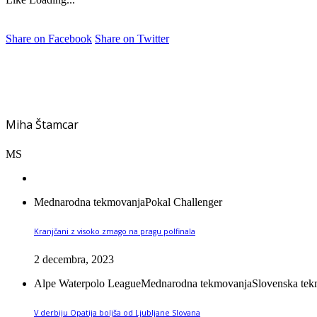
Share on Facebook
Share on Twitter
Miha Štamcar
MS
Mednarodna tekmovanja
Pokal Challenger
Kranjčani z visoko zmago na pragu polfinala
2 decembra, 2023
Alpe Waterpolo League
Mednarodna tekmovanja
Slovenska te
V derbiju Opatija boljša od Ljubljane Slovana