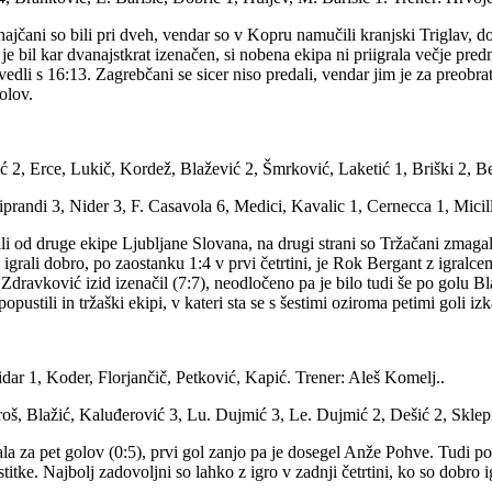
unajčani so bili pri dveh, vendar so v Kopru namučili kranjski Triglav, 
id je bil kar dvanajstkrat izenačen, si nobena ekipa ni priigrala večje pr
 s 16:13. Zagrebčani se sicer niso predali, vendar jim je za preobrat zm
olov.
 2, Erce, Lukič, Kordež, Blažević 2, Šmrković, Laketić 1, Briški 2, Be
iprandi 3, Nider 3, F. Casavola 6, Medici, Kavalic 1, Cernecca 1, Micil
bili od druge ekipe Ljubljane Slovana, na drugi strani so Tržačani zmaga
grali dobro, po zaostanku 1:4 v prvi četrtini, je Rok Bergant z igralcem 
i Zdravković izid izenačil (7:7), neodločeno pa je bilo tudi še po golu B
pustili in tržaški ekipi, v kateri sta se s šestimi oziroma petimi goli i
idar 1, Koder, Florjančič, Petković, Kapić. Trener: Aleš Komelj..
oš, Blažić, Kaluđerović 3, Lu. Dujmić 3, Le. Dujmić 2, Dešić 2, Sklep
ala za pet golov (0:5), prvi gol zanjo pa je dosegel Anže Pohve. Tudi po
titke. Najbolj zadovoljni so lahko z igro v zadnji četrtini, ko so dobro 