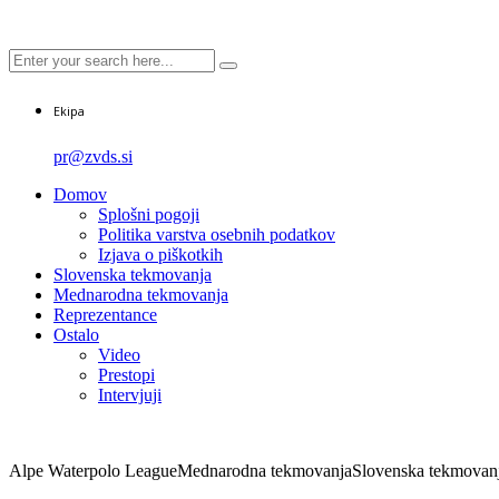
Ekipa
pr@zvds.si
Domov
Splošni pogoji
Politika varstva osebnih podatkov
Izjava o piškotkih
Slovenska tekmovanja
Mednarodna tekmovanja
Reprezentance
Ostalo
Video
Prestopi
Intervjuji
Alpe Waterpolo League
Mednarodna tekmovanja
Slovenska tekmovan