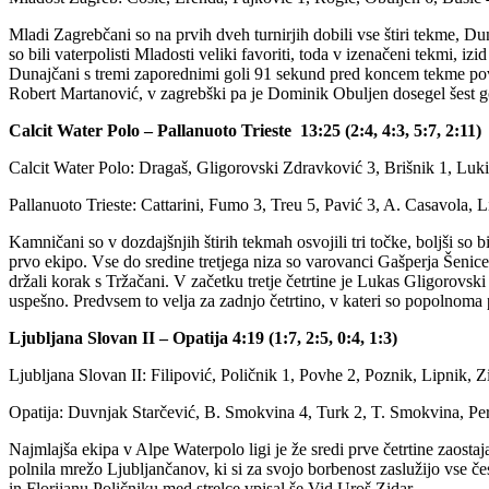
Mladi Zagrebčani so na prvih dveh turnirjih dobili vse štiri tekme, D
so bili vaterpolisti Mladosti veliki favoriti, toda v izenačeni tekmi, iz
Dunajčani s tremi zaporednimi goli 91 sekund pred koncem tekme povedli
Robert Martanović, v zagrebški pa je Dominik Obuljen dosegel šest g
Calcit Water Polo – Pallanuoto Trieste 13:25 (2:4, 4:3, 5:7, 2:11)
Calcit Water Polo: Dragaš, Gligorovski Zdravković 3, Brišnik 1, Lukić
Pallanuoto Trieste: Cattarini, Fumo 3, Treu 5, Pavić 3, A. Casavola, L
Kamničani so v dozdajšnjih štirih tekmah osvojili tri točke, boljši so 
prvo ekipo. Vse do sredine tretjega niza so varovanci Gašperja Šenice i
držali korak s Tržačani. V začetku tretje četrtine je Lukas Gligorovsk
uspešno. Predvsem to velja za zadnjo četrtino, v kateri so popolnoma po
Ljubljana Slovan II – Opatija 4:19 (1:7, 2:5, 0:4, 1:3)
Ljubljana Slovan II: Filipović, Poličnik 1, Povhe 2, Poznik, Lipnik, Z
Opatija: Duvnjak Starčević, B. Smokvina 4, Turk 2, T. Smokvina, Per
Najmlajša ekipa v Alpe Waterpolo ligi je že sredi prve četrtine zaostaj
polnila mrežo Ljubljančanov, ki si za svojo borbenost zaslužijo vse čes
in Florijanu Poličniku med strelce vpisal še Vid Uroš Zidar.