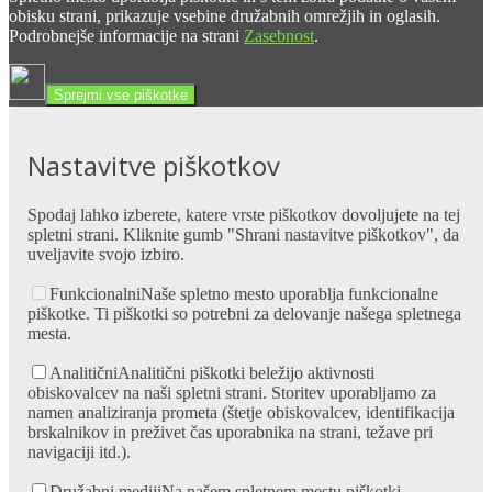
obisku strani, prikazuje vsebine družabnih omrežjih in oglasih.
Podrobnejše informacije na strani
Zasebnost
.
Sprejmi vse piškotke
Nastavitve piškotkov
Spodaj lahko izberete, katere vrste piškotkov dovoljujete na tej
spletni strani. Kliknite gumb "Shrani nastavitve piškotkov", da
uveljavite svojo izbiro.
Funkcionalni
Naše spletno mesto uporablja funkcionalne
piškotke. Ti piškotki so potrebni za delovanje našega spletnega
mesta.
Analitični
Analitični piškotki beležijo aktivnosti
obiskovalcev na naši spletni strani. Storitev uporabljamo za
namen analiziranja prometa (štetje obiskovalcev, identifikacija
brskalnikov in preživet čas uporabnika na strani, težave pri
navigaciji itd.).
Družabni mediji
Na našem spletnem mestu piškotki