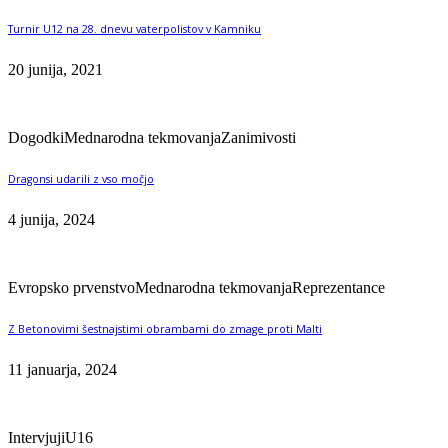
Turnir U12 na 28. dnevu vaterpolistov v Kamniku
20 junija, 2021
Dogodki
Mednarodna tekmovanja
Zanimivosti
Dragonsi udarili z vso močjo
4 junija, 2024
Evropsko prvenstvo
Mednarodna tekmovanja
Reprezentance
Z Betonovimi šestnajstimi obrambami do zmage proti Malti
11 januarja, 2024
Intervjuji
U16