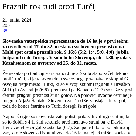
Praznih rok tudi proti Turčiji
21 junija, 2024
205
38
Slovenska vaterpolska reprezentanca do 16 let je v prvi tekmi
za uvrstitev od 17. do 32. mesta na svetovnem prvenstvu na
Malti spet ostala praznih rok. S 16:6 (6:2, 1:4, 5:0, 4:0) je bila
boljša od njih Turčija. V soboto bo Slovenija, ob 11.30, igrala s
Kazahstanom za uvrstitev od 25. do 32. mesta.
Že nekako po tradiciji so izbranci Jureta Škofa slabo začeli tekmo
proti Turčiji, ki je v prvem delu svetovnega prvenstva v skupini G
osvojila tretje mesto. Turki, ki so v svoji skupini izgubili s Hrvaško
(4:10) in Avstralijo (6:8), premagali pa Kanado (12:7) so si že v prvi
četrtini priigrali prednost štirih golov. Na polovici uvodne četrtine je
po golu Aljaža Šantaka Slovenija za Turki še zaostajala le za gol,
toda do konca četrtine so Turki dosegli še tri gole.
Najboljšo igro so slovenski vaterpolisti prikazali v drugi četrtini, ki
so jo dobili s 4:1, štiri sekunde pred menjavo strani pa je David
Berić zadel le za gol zaostanka (6:7). Žal pa je bilo to bolj ali manj
vse, kar je slovenski izbrani vrsti do 16 let na tej tekmi še uspelo. V