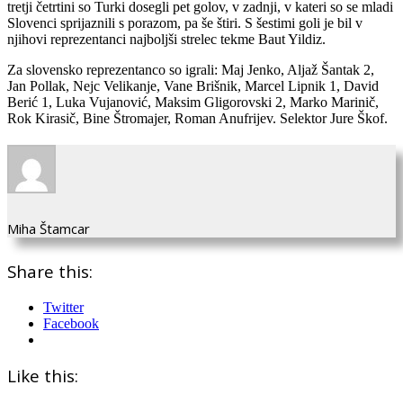
tretji četrtini so Turki dosegli pet golov, v zadnji, v kateri so se mladi
Slovenci sprijaznili s porazom, pa še štiri. S šestimi goli je bil v
njihovi reprezentanci najboljši strelec tekme Baut Yildiz.
Za slovensko reprezentanco so igrali: Maj Jenko, Aljaž Šantak 2,
Jan Pollak, Nejc Velikanje, Vane Brišnik, Marcel Lipnik 1, David
Berić 1, Luka Vujanović, Maksim Gligorovski 2, Marko Marinič,
Rok Kirasič, Bine Štromajer, Roman Anufrijev. Selektor Jure Škof.
Miha Štamcar
Share this:
Twitter
Facebook
Like this: