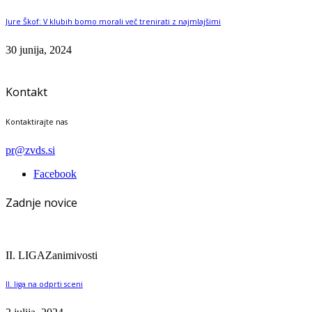
Jure Škof: V klubih bomo morali več trenirati z najmlajšimi
30 junija, 2024
Kontakt
Kontaktirajte nas
pr@zvds.si
Facebook
Zadnje novice
II. LIGA
Zanimivosti
II. liga na odprti sceni