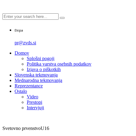
Ekipa
pr@zvds.si
Domov
Splošni pogoji
Politika varstva osebnih podatkov
Izjava o piškotkih
Slovenska tekmovanja
Mednarodna tekmovanja
Reprezentance
Ostalo
Video
Prestopi
Intervjuji
Svetovno prvenstvo
U16