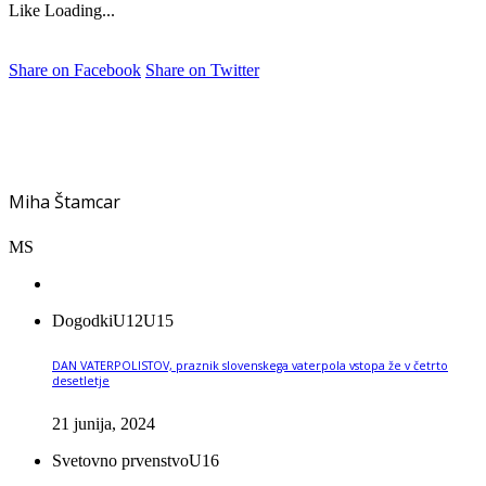
Like
Loading...
Share on Facebook
Share on Twitter
Miha Štamcar
MS
Dogodki
U12
U15
DAN VATERPOLISTOV, praznik slovenskega vaterpola vstopa že v četrto
desetletje
21 junija, 2024
Svetovno prvenstvo
U16