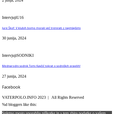
2 julija, 2024
Intervjuji
U16
Jure Škof: V klubih bomo morali več trenirati z najmlajšimi
30 junija, 2024
Intervjuji
SODNIKI
Mednarodni sodnik Tomi Kavčič tokrat o sodniških pravilih!
27 junija, 2024
Facebook
VATERPOLO.INFO 2023 | All Rights Reserved
%d
bloggers like this:
Spletno mesto uporablja piškotke in s tem zbira podatke o vašem