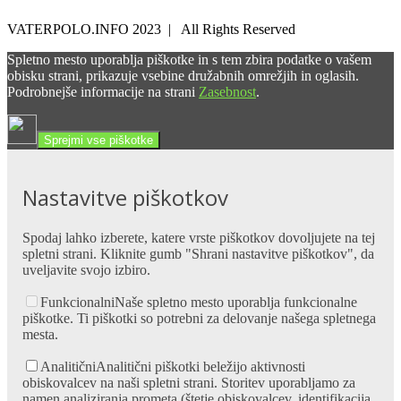
VATERPOLO.INFO 2023 | All Rights Reserved
Spletno mesto uporablja piškotke in s tem zbira podatke o vašem
obisku strani, prikazuje vsebine družabnih omrežjih in oglasih.
Podrobnejše informacije na strani
Zasebnost
.
Sprejmi vse piškotke
Nastavitve piškotkov
Spodaj lahko izberete, katere vrste piškotkov dovoljujete na tej
spletni strani. Kliknite gumb "Shrani nastavitve piškotkov", da
uveljavite svojo izbiro.
Funkcionalni
Naše spletno mesto uporablja funkcionalne
piškotke. Ti piškotki so potrebni za delovanje našega spletnega
mesta.
Analitični
Analitični piškotki beležijo aktivnosti
obiskovalcev na naši spletni strani. Storitev uporabljamo za
namen analiziranja prometa (štetje obiskovalcev, identifikacija