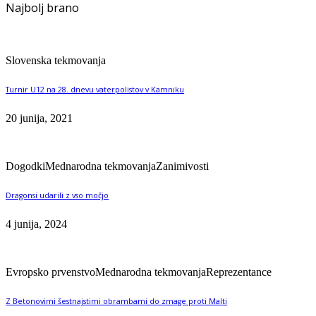
Najbolj brano
Slovenska tekmovanja
Turnir U12 na 28. dnevu vaterpolistov v Kamniku
20 junija, 2021
Dogodki
Mednarodna tekmovanja
Zanimivosti
Dragonsi udarili z vso močjo
4 junija, 2024
Evropsko prvenstvo
Mednarodna tekmovanja
Reprezentance
Z Betonovimi šestnajstimi obrambami do zmage proti Malti