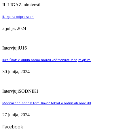
II. LIGA
Zanimivosti
II. liga na odprti sceni
2 julija, 2024
Intervjuji
U16
Jure Škof: V klubih bomo morali več trenirati z najmlajšimi
30 junija, 2024
Intervjuji
SODNIKI
Mednarodni sodnik Tomi Kavčič tokrat o sodniških pravilih!
27 junija, 2024
Facebook