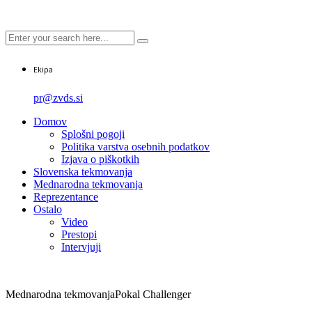
Ekipa
pr@zvds.si
Domov
Splošni pogoji
Politika varstva osebnih podatkov
Izjava o piškotkih
Slovenska tekmovanja
Mednarodna tekmovanja
Reprezentance
Ostalo
Video
Prestopi
Intervjuji
Mednarodna tekmovanja
Pokal Challenger