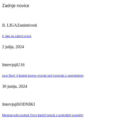
Zadnje novice
II. LIGA
Zanimivosti
II. liga na odprti sceni
2 julija, 2024
Intervjuji
U16
Jure Škof: V klubih bomo morali več trenirati z najmlajšimi
30 junija, 2024
Intervjuji
SODNIKI
Mednarodni sodnik Tomi Kavčič tokrat o sodniških pravilih!