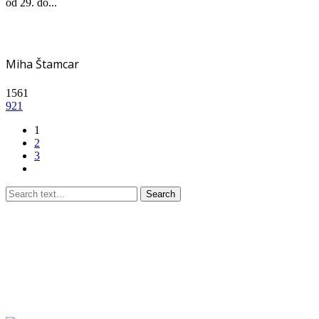
od 29. do...
Miha Štamcar
1561
921
1
2
3
Search