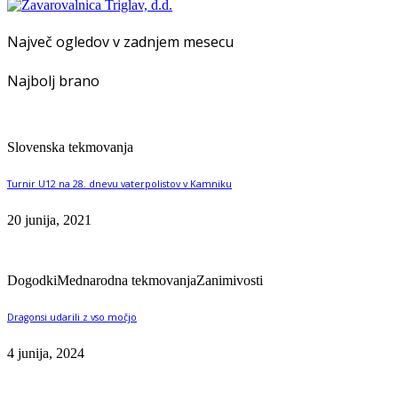
Največ ogledov v zadnjem mesecu
Najbolj brano
Slovenska tekmovanja
Turnir U12 na 28. dnevu vaterpolistov v Kamniku
20 junija, 2021
Dogodki
Mednarodna tekmovanja
Zanimivosti
Dragonsi udarili z vso močjo
4 junija, 2024