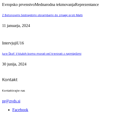
Evropsko prvenstvo
Mednarodna tekmovanja
Reprezentance
Z Betonovimi šestnajstimi obrambami do zmage proti Malti
11 januarja, 2024
Intervjuji
U16
Jure Škof: V klubih bomo morali več trenirati z najmlajšimi
30 junija, 2024
Kontakt
Kontaktirajte nas
pr@zvds.si
Facebook