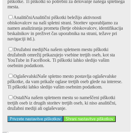
piškotke. Ti piškotki so potrebni za delovanje našega spletnega
mesta.
Analitični
Analitični piškotki beležijo aktivnosti
obiskovalcev na naši spletni strani. Storitev uporabljamo za
namen analiziranja prometa (štetje obiskovalcev, identifikacija
brskalnikov in preživet čas uporabnika na strani, težave pri
navigaciji itd.).
Družabni mediji
Na našem spletnem mestu piškotki
družabnih omrežij prikazujejo vsebine tretjih oseb, kot sta
YouTube in FaceBook. Ti piškotki lahko sledijo vašim
osebnim podatkom.
Oglaševalski
Naše spletno mesto postavlja oglaševalske
piškotke, da vam prikaže oglase tretjih oseb glede na interese.
Ti piškotki lahko sledijo vašim osebnim podatkom.
Ostali
Na našem spletnem mestu so nameščeni piškotki
tretjih oseb iz drugih storitev tretjih oseb, ki niso analitični,
družabni mediji ali oglaševanje.
Privzete nastavitve piškotkov
Shrani nastavitve piškotkov