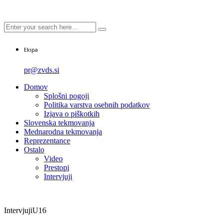
Ekipa
pr@zvds.si
Domov
Splošni pogoji
Politika varstva osebnih podatkov
Izjava o piškotkih
Slovenska tekmovanja
Mednarodna tekmovanja
Reprezentance
Ostalo
Video
Prestopi
Intervjuji
Intervjuji
U16