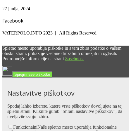
27 junija, 2024
Facebook
VATERPOLO.INFO 2023 | All Rights Reserved
Spletno mesto uporablja piškotke in s tem zbira podatke o vašem
obisku strani, prikazuje vsebine družabnih omrežjih in oglasih.
Podrobnejše informacije na strani
Zasebnost
.
Sprejmi vse piškotke
Nastavitve piškotkov
Spodaj lahko izberete, katere vrste piškotkov dovoljujete na tej
spletni strani. Kliknite gumb "Shrani nastavitve piškotkov", da
uveljavite svojo izbiro.
Funkcionalni
Naše spletno mesto uporablja funkcionalne