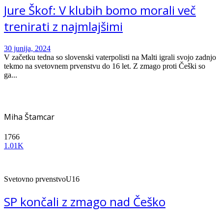
Jure Škof: V klubih bomo morali več
trenirati z najmlajšimi
30 junija, 2024
V začetku tedna so slovenski vaterpolisti na Malti igrali svojo zadnjo
tekmo na svetovnem prvenstvu do 16 let. Z zmago proti Češki so
ga...
Miha Štamcar
1766
1.01K
Svetovno prvenstvo
U16
SP končali z zmago nad Češko