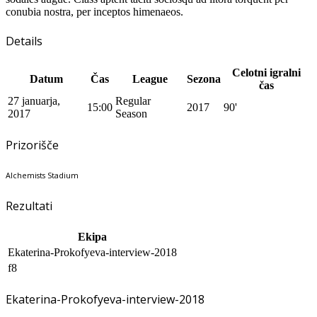
conubia nostra, per inceptos himenaeos.
Details
Celotni igralni
Datum
Čas
League
Sezona
čas
27 januarja,
Regular
15:00
2017
90'
2017
Season
Prizorišče
Alchemists Stadium
Rezultati
Ekipa
Ekaterina-Prokofyeva-interview-2018
f8
Ekaterina-Prokofyeva-interview-2018