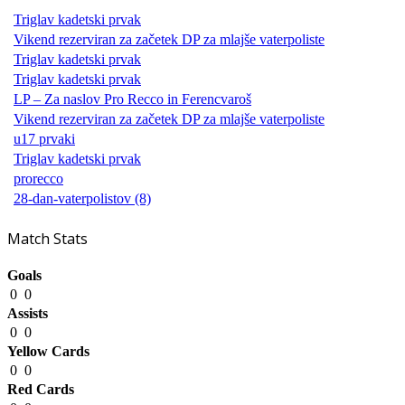
Triglav kadetski prvak
Vikend rezerviran za začetek DP za mlajše vaterpoliste
Triglav kadetski prvak
Triglav kadetski prvak
LP – Za naslov Pro Recco in Ferencvaroš
Vikend rezerviran za začetek DP za mlajše vaterpoliste
u17 prvaki
Triglav kadetski prvak
prorecco
28-dan-vaterpolistov (8)
Match Stats
Goals
0
0
Assists
0
0
Yellow Cards
0
0
Red Cards