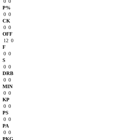
0
0
P%
0
0
CK
0
0
OFF
12
0
F
0
0
S
0
0
DRB
0
0
MIN
0
0
KP
0
0
PS
0
0
PA
0
0
PKG