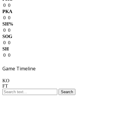
0
0
PKA
0
0
SH%
0
0
SOG
0
0
SH
0
0
Game Timeline
KO
FT
Search