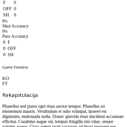
F
0
OFF
0
SH
0
0
%
Shot Accuracy
0
%
Pass Accuracy
0
F
0
OFF
0
SH
Game Timeline
KO
FT
Rekapitulacija
Phasellus sed purus eget risus auctor tempor. Phasellus eu
elementum mauris. Vestibulum et odio volutpat, laoreet est
dignissim, malesuada nulla. Donec gravida risus tincidunt accumsan
efficitur. Curabitur augue mi, tempus fringilla nisi vitae, ornare
sodales augue. Class aptent taciti sociosqu ad litora torquent per