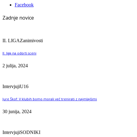
Facebook
Zadnje novice
II. LIGA
Zanimivosti
II. liga na odprti sceni
2 julija, 2024
Intervjuji
U16
Jure Škof: V klubih bomo morali več trenirati z najmlajšimi
30 junija, 2024
Intervjuji
SODNIKI