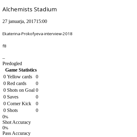
Alchemists Stadium
27 januarja, 2017
15:00
Ekaterina-Prokofyeva-interview-2018
f8
–
Predogled
Game Statistics
0
Yellow cards
0
0
Red cards
0
0
Shots on Goal
0
0
Saves
0
0
Corner Kick
0
0
Shots
0
0
%
Shot Accuracy
0
%
Pass Accuracy