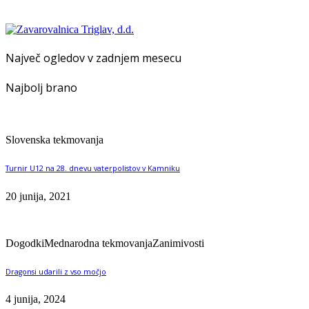
Največ ogledov v zadnjem mesecu
Najbolj brano
Slovenska tekmovanja
Turnir U12 na 28. dnevu vaterpolistov v Kamniku
20 junija, 2021
Dogodki
Mednarodna tekmovanja
Zanimivosti
Dragonsi udarili z vso močjo
4 junija, 2024