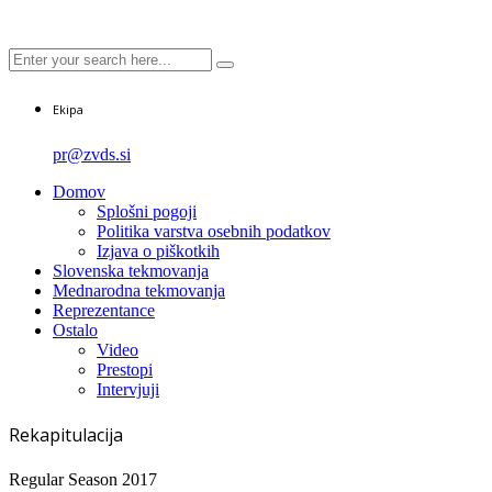
Ekipa
pr@zvds.si
Domov
Splošni pogoji
Politika varstva osebnih podatkov
Izjava o piškotkih
Slovenska tekmovanja
Mednarodna tekmovanja
Reprezentance
Ostalo
Video
Prestopi
Intervjuji
Rekapitulacija
Regular Season 2017