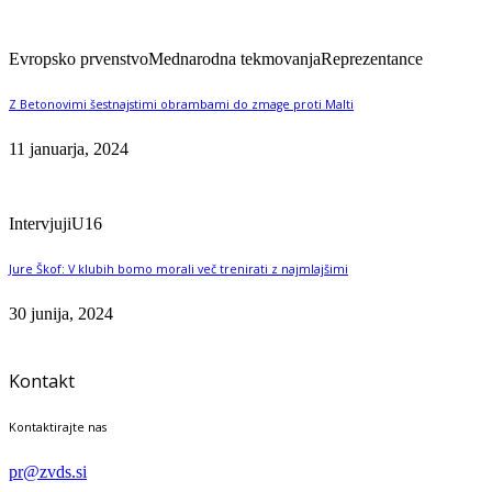
Evropsko prvenstvo
Mednarodna tekmovanja
Reprezentance
Z Betonovimi šestnajstimi obrambami do zmage proti Malti
11 januarja, 2024
Intervjuji
U16
Jure Škof: V klubih bomo morali več trenirati z najmlajšimi
30 junija, 2024
Kontakt
Kontaktirajte nas
pr@zvds.si