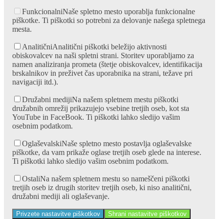
Funkcionalni
Naše spletno mesto uporablja funkcionalne
piškotke. Ti piškotki so potrebni za delovanje našega spletnega
mesta.
Analitični
Analitični piškotki beležijo aktivnosti
obiskovalcev na naši spletni strani. Storitev uporabljamo za
namen analiziranja prometa (štetje obiskovalcev, identifikacija
brskalnikov in preživet čas uporabnika na strani, težave pri
navigaciji itd.).
Družabni mediji
Na našem spletnem mestu piškotki
družabnih omrežij prikazujejo vsebine tretjih oseb, kot sta
YouTube in FaceBook. Ti piškotki lahko sledijo vašim
osebnim podatkom.
Oglaševalski
Naše spletno mesto postavlja oglaševalske
piškotke, da vam prikaže oglase tretjih oseb glede na interese.
Ti piškotki lahko sledijo vašim osebnim podatkom.
Ostali
Na našem spletnem mestu so nameščeni piškotki
tretjih oseb iz drugih storitev tretjih oseb, ki niso analitični,
družabni mediji ali oglaševanje.
Privzete nastavitve piškotkov
Shrani nastavitve piškotkov