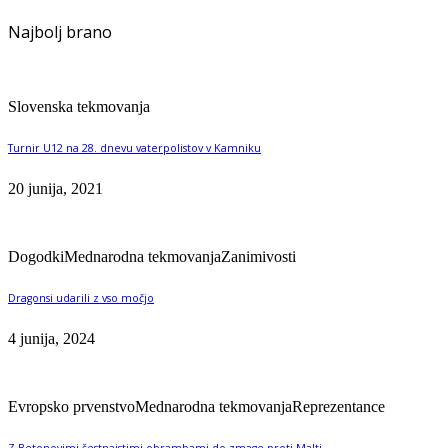
Najbolj brano
Slovenska tekmovanja
Turnir U12 na 28. dnevu vaterpolistov v Kamniku
20 junija, 2021
Dogodki
Mednarodna tekmovanja
Zanimivosti
Dragonsi udarili z vso močjo
4 junija, 2024
Evropsko prvenstvo
Mednarodna tekmovanja
Reprezentance
Z Betonovimi šestnajstimi obrambami do zmage proti Malti