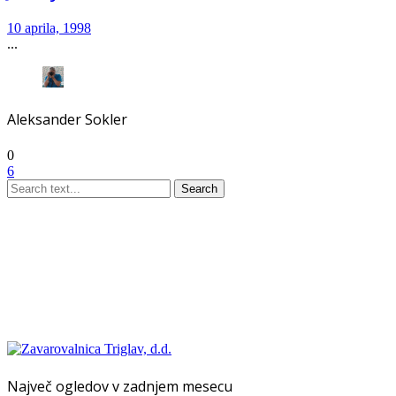
10 aprila, 1998
...
Aleksander Sokler
0
6
Search
Največ ogledov v zadnjem mesecu