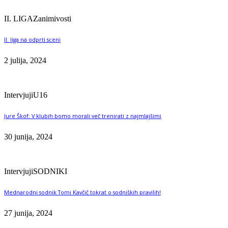
II. LIGA
Zanimivosti
II. liga na odprti sceni
2 julija, 2024
Intervjuji
U16
Jure Škof: V klubih bomo morali več trenirati z najmlajšimi
30 junija, 2024
Intervjuji
SODNIKI
Mednarodni sodnik Tomi Kavčič tokrat o sodniških pravilih!
27 junija, 2024