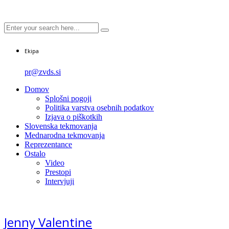
Ekipa
pr@zvds.si
Domov
Splošni pogoji
Politika varstva osebnih podatkov
Izjava o piškotkih
Slovenska tekmovanja
Mednarodna tekmovanja
Reprezentance
Ostalo
Video
Prestopi
Intervjuji
Jenny Valentine