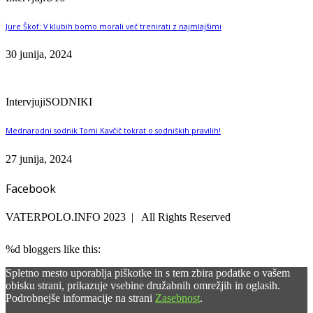
Jure Škof: V klubih bomo morali več trenirati z najmlajšimi
30 junija, 2024
Intervjuji
SODNIKI
Mednarodni sodnik Tomi Kavčič tokrat o sodniških pravilih!
27 junija, 2024
Facebook
VATERPOLO.INFO 2023 | All Rights Reserved
%d
bloggers like this:
Spletno mesto uporablja piškotke in s tem zbira podatke o vašem
obisku strani, prikazuje vsebine družabnih omrežjih in oglasih.
Podrobnejše informacije na strani
Zasebnost
.