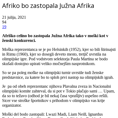
Afriko bo zastopala Južna Afrika
21 julija, 2021
94
19
Afriško celino bo zastopala Južna Afrika tako v moški kot v
ženski konkurenci.
Moška reprezentanca se je po Helsinkih (1952), kjer so bili štirinajsti
in Rimu (1960), kjer so dosegli deveto mesto, tretjič uvrstila na
olimpijske igre. Pod vodstvom selektorja Paula Martina se bodo
skušali dostojno upirati veliko močnejšim nasprotnikom.
So se pa poleg moške na olimpijski turnir uvrstile tudi ženske
predstavnice, za katere bo to sploh prvi nastop na olimpijskih igrah.
Je pa od obeh reprezentanc njihova Plavalna zveza in Nacionalni
olimpijski komite zahteval, da si pot v Tokio plačajo sami … Upam,
da so to težavo (odhod je bil nekaj časa vprašljiv) uspešno rešili.
Sicer vse stroške športnikov s prihodom v olimpijsko vas krije
organizator.
Moški del bodo zastopali: Lwazi Madi, Liam Neill, Ignardus