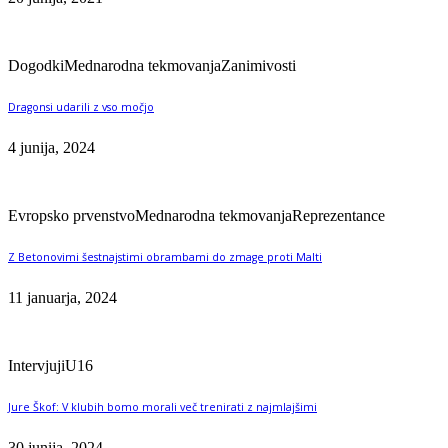
Dogodki
Mednarodna tekmovanja
Zanimivosti
Dragonsi udarili z vso močjo
4 junija, 2024
Evropsko prvenstvo
Mednarodna tekmovanja
Reprezentance
Z Betonovimi šestnajstimi obrambami do zmage proti Malti
11 januarja, 2024
Intervjuji
U16
Jure Škof: V klubih bomo morali več trenirati z najmlajšimi
30 junija, 2024