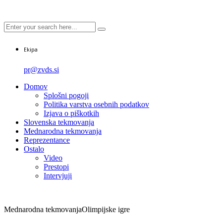
Ekipa
pr@zvds.si
Domov
Splošni pogoji
Politika varstva osebnih podatkov
Izjava o piškotkih
Slovenska tekmovanja
Mednarodna tekmovanja
Reprezentance
Ostalo
Video
Prestopi
Intervjuji
Mednarodna tekmovanja
Olimpijske igre