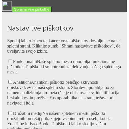
Sprejmi vse piškotke
Nastavitve piškotkov
Spodaj lahko izberete, katere vrste piškotkov dovoljujete na tej
spletni strani. Kliknite gumb "Shrani nastavitve piškotkov", da
uveljavite svojo izbiro.
Funkcionalni
Naše spletno mesto uporablja funkcionalne
piškotke. Ti piškotki so potrebni za delovanje našega spletnega
mesta.
Analitični
Analitični piškotki beležijo aktivnosti
obiskovalcev na naši spletni strani. Storitev uporabljamo za
namen analiziranja prometa (štetje obiskovalcev, identifikacija
brskalnikov in preživet čas uporabnika na strani, težave pri
navigaciji itd.).
Družabni mediji
Na našem spletnem mestu piškotki
družabnih omrežij prikazujejo vsebine tretjih oseb, kot sta
YouTube in FaceBook. Ti piškotki lahko sledijo vašim
osebnim podatkom.