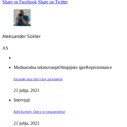
Share on Facebook
Share on Twitter
Aleksander Sokler
AS
Mednarodna tekmovanja
Olimpijske igre
Reprezentance
Evropski duo želi v boj za kolajne
21 julija, 2021
Intervjuji
Aleš Komelj: Ostro in neposredno!
21 julija, 2021