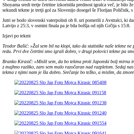
Shoyama sredi tretje četrtine izkoristila prednost igralca več, je bilo 
sekundi tekme je tretji gol za Slovenijo dosegel še Florijan Poličnik, s
Jutri se bodo slovenski vaterpolisti ob 8. uri pomerili z Avstralci, ki 
Latvijo z 25:3, v osmini finala pa je bila bolšja od njih Grčija s 15:8.
Izjavi po tekmi
Teodor Bašić: »Žal sem bil na klopi, tako da statistike naše tekme ne 
redu. Prvi dve četrtini smo igrali dobro, v drugi polovici tekme pa sm
Branko Kirasič: »Mislil sem, da bo tekma proti Japonski bolj mirna in
z majhno razliko, zaro sem malo razočaran nad razpletom. Sedaj nas č
tekma z njimi nam je šla dobro. Srečanje bo težko, a mislim, da zmor