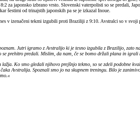
že 8:2 za japonsko izbrano vrsto. Slovenski vaterpolisti so se predali, Ja
 kar šestimi od trinajstih japonskih pa se je izkazal Inoue.
danes v izenačeni tekmi izgubili proti Braziliji z 9:10. Avstralci so v sv
poznam. Jutri igramo z Avstralijo ki je tesno izgubila z Brazilijo, zato
o se prehitro predali. Mislim, da nam, če se bomo držali plana in igrali
 lažja. Ko smo gledali njihovo prejšnjo tekmo, so se zdeli podobne kva
aka Avstralija. Spoznali smo jo na skupnem treningu. Bilo je zanimivo,
emo.«