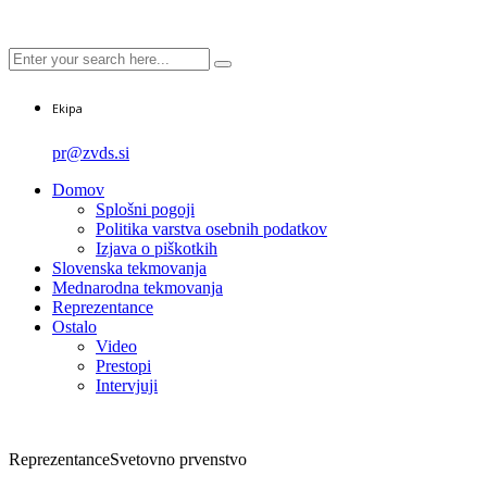
Ekipa
pr@zvds.si
Domov
Splošni pogoji
Politika varstva osebnih podatkov
Izjava o piškotkih
Slovenska tekmovanja
Mednarodna tekmovanja
Reprezentance
Ostalo
Video
Prestopi
Intervjuji
Reprezentance
Svetovno prvenstvo