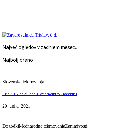
Največ ogledov v zadnjem mesecu
Najbolj brano
Slovenska tekmovanja
Turnir U12 na 28. dnevu vaterpolistov v Kamniku
20 junija, 2021
Dogodki
Mednarodna tekmovanja
Zanimivosti