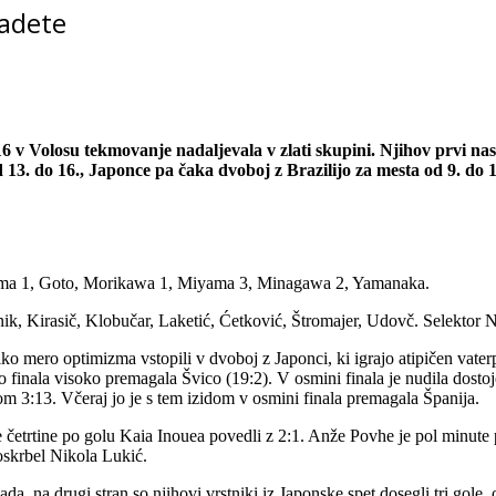
kadete
 Volosu tekmovanje nadaljevala v zlati skupini. Njihov prvi naspr
 od 13. do 16., Japonce pa čaka dvoboj z Brazilijo za mesta od 9. do 
ama 1, Goto, Morikawa 1, Miyama 3, Minagawa 2, Yamanaka.
znik, Kirasič, Klobučar, Laketić, Ćetković, Štromajer, Udovč. Selektor 
ko mero optimizma vstopili v dvoboj z Japonci, ki igrajo atipičen vat
o finala visoko premagala Švico (19:2). V osmini finala je nudila dostoje
om 3:13. Včeraj jo je s tem izidom v osmini finala premagala Španija.
e četrtine po golu Kaia Inouea povedli z 2:1. Anže Povhe je pol minute 
oskrbel Nikola Lukić.
pada, na drugi stran so njihovi vrstniki iz Japonske spet dosegli tri gol