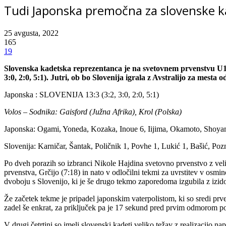
Tudi Japonska premočna za slovenske 
25 avgusta, 2022
165
19
Slovenska kadetska reprezentanca je na svetovnem prvenstvu U16 v
3:0, 2:0, 5:1). Jutri, ob bo Slovenija igrala z Avstralijo za mesta
Japonska : SLOVENIJA 13:3 (3:2, 3:0, 2:0, 5:1)
Volos – Sodnika: Gaisford (Južna Afrika), Krol (Polska)
Japonska: Ogami, Yoneda, Kozaka, Inoue 6, Iijima, Okamoto, Shoy
Slovenija: Karničar, Šantak, Poličnik 1, Povhe 1, Lukić 1, Bašić, Po
Po dveh porazih so izbranci Nikole Hajdina svetovno prvenstvo z veli
prvenstva, Grčijo (7:18) in nato v odločilni tekmi za uvrstitev v osmin
dvoboju s Slovenijo, ki je še drugo tekmo zaporedoma izgubila z izid
Že začetek tekme je pripadel japonskim vaterpolistom, ki so sredi prv
zadel še enkrat, za priključek pa je 17 sekund pred prvim odmorom p
V drugi četrtini so imeli slovenski kadeti veliko težav z realizacijo na