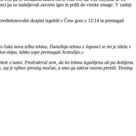
ponci pa so nadaljevali zavzeto igro in prišli do visoke zmage. V zadnji
oji predtekmovalni skupini izgubili s Črno goro z 12:14 in premagali
 nas čaka nova težka tekma. Današnja tekma z Japonci se mi je zdela v
 kot ekipa, lahko uspe premagati Avstralijo.«
litete z nami. Predvideval sem, da bo tekma izgubljena ali pa dobljena
 saj je njihov presing močan, a smo ga takrat vseeno prebili. Trening