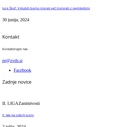
Jure Škof: V klubih bomo morali več trenirati z najmlajšimi
30 junija, 2024
Kontakt
Kontaktirajte nas
pr@zvds.si
Facebook
Zadnje novice
II. LIGA
Zanimivosti
II. liga na odprti sceni
2 julija, 2024