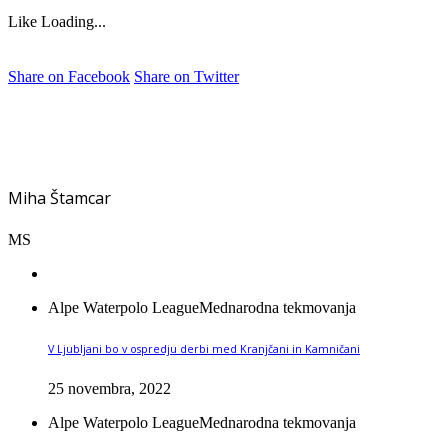
Like
Loading...
Share on Facebook
Share on Twitter
Miha Štamcar
MS
Alpe Waterpolo League
Mednarodna tekmovanja
V Ljubljani bo v ospredju derbi med Kranjčani in Kamničani
25 novembra, 2022
Alpe Waterpolo League
Mednarodna tekmovanja