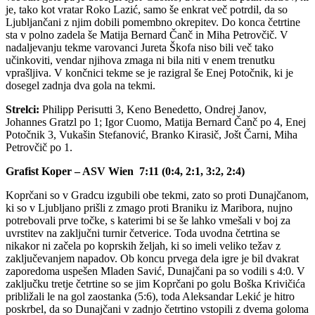
je, tako kot vratar Roko Lazić, samo še enkrat več potrdil, da so
Ljubljančani z njim dobili pomembno okrepitev. Do konca četrtine
sta v polno zadela še Matija Bernard Čanč in Miha Petrovčič. V
nadaljevanju tekme varovanci Jureta Škofa niso bili več tako
učinkoviti, vendar njihova zmaga ni bila niti v enem trenutku
vprašljiva. V končnici tekme se je razigral še Enej Potočnik, ki je
dosegel zadnja dva gola na tekmi.
Strelci:
Philipp Perisutti 3, Keno Benedetto, Ondrej Janov,
Johannes Gratzl po 1; Igor Cuomo, Matija Bernard Čanč po 4, Enej
Potočnik 3, Vukašin Stefanović, Branko Kirasič, Jošt Čarni, Miha
Petrovčič po 1.
Grafist Koper – ASV Wien 7:11 (0:4, 2:1, 3:2, 2:4)
Koprčani so v Gradcu izgubili obe tekmi, zato so proti Dunajčanom,
ki so v Ljubljano prišli z zmago proti Braniku iz Maribora, nujno
potrebovali prve točke, s katerimi bi se še lahko vmešali v boj za
uvrstitev na zaključni turnir četverice. Toda uvodna četrtina se
nikakor ni začela po koprskih željah, ki so imeli veliko težav z
zaključevanjem napadov. Ob koncu prvega dela igre je bil dvakrat
zaporedoma uspešen Mladen Savić, Dunajčani pa so vodili s 4:0. V
zaključku tretje četrtine so se jim Koprčani po golu Boška Krivičića
približali le na gol zaostanka (5:6), toda Aleksandar Lekić je hitro
poskrbel, da so Dunajčani v zadnjo četrtino vstopili z dvema goloma