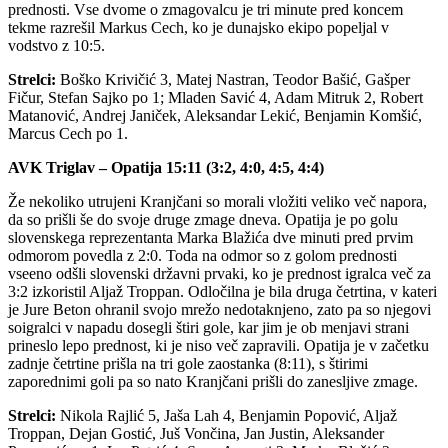
prednosti. Vse dvome o zmagovalcu je tri minute pred koncem
tekme razrešil Markus Cech, ko je dunajsko ekipo popeljal v
vodstvo z 10:5.
Strelci:
Boško Krivičić 3, Matej Nastran, Teodor Bašić, Gašper
Fičur, Stefan Sajko po 1; Mladen Savić 4, Adam Mitruk 2, Robert
Matanović, Andrej Janiček, Aleksandar Lekić, Benjamin Komšić,
Marcus Cech po 1.
AVK Triglav – Opatija 15:11 (3:2, 4:0, 4:5, 4:4)
Že nekoliko utrujeni Kranjčani so morali vložiti veliko več napora,
da so prišli še do svoje druge zmage dneva. Opatija je po golu
slovenskega reprezentanta Marka Blažića dve minuti pred prvim
odmorom povedla z 2:0. Toda na odmor so z golom prednosti
vseeno odšli slovenski državni prvaki, ko je prednost igralca več za
3:2 izkoristil Aljaž Troppan. Odločilna je bila druga četrtina, v kateri
je Jure Beton ohranil svojo mrežo nedotaknjeno, zato pa so njegovi
soigralci v napadu dosegli štiri gole, kar jim je ob menjavi strani
prineslo lepo prednost, ki je niso več zapravili. Opatija je v začetku
zadnje četrtine prišla na tri gole zaostanka (8:11), s štirimi
zaporednimi goli pa so nato Kranjčani prišli do zanesljive zmage.
Strelci:
Nikola Rajlić 5, Jaša Lah 4, Benjamin Popović, Aljaž
Troppan, Dejan Gostić, Juš Vončina, Jan Justin, Aleksander