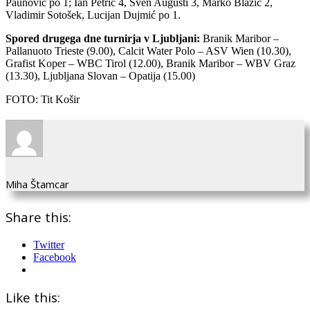
Paunović po 1; Ian Petrić 4, Sven Augusti 3, Marko Blažić 2,
Vladimir Sotošek, Lucijan Dujmić po 1.
Spored drugega dne turnirja v Ljubljani:
Branik Maribor –
Pallanuoto Trieste (9.00), Calcit Water Polo – ASV Wien (10.30),
Grafist Koper – WBC Tirol (12.00), Branik Maribor – WBV Graz
(13.30), Ljubljana Slovan – Opatija (15.00)
FOTO: Tit Košir
Miha Štamcar
Share this:
Twitter
Facebook
Like this: