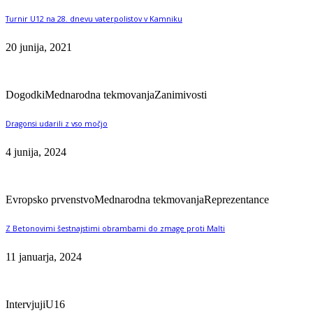
Turnir U12 na 28. dnevu vaterpolistov v Kamniku
20 junija, 2021
Dogodki
Mednarodna tekmovanja
Zanimivosti
Dragonsi udarili z vso močjo
4 junija, 2024
Evropsko prvenstvo
Mednarodna tekmovanja
Reprezentance
Z Betonovimi šestnajstimi obrambami do zmage proti Malti
11 januarja, 2024
Intervjuji
U16