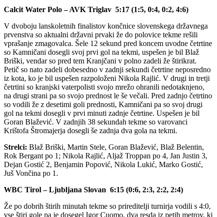
Calcit Water Polo – AVK Triglav 5:17 (1:5, 0:4, 0:2, 4:6)
V dvoboju lanskoletnih finalistov končnice slovenskega državnega
prvenstva so aktualni državni prvaki že do polovice tekme rešili
vprašanje zmagovalca. Šele 12 sekund pred koncem uvodne četrtine
so Kamničani dosegli svoj prvi gol na tekmi, uspešen je bil Blaž
Briški, vendar so pred tem Kranjčani v polno zadeli že štirikrat.
Petič so nato zadeli dobesedno v zadnji sekundi četrtine neposredno
iz kota, ko je bil uspešen razpoloženi Nikola Rajlić. V drugi in tretji
četrtini so kranjski vaterpolisti svojo mrežo ohranili nedotaknjeno,
na drugi strani pa so svojo prednost le še večali. Pred zadnjo četrtino
so vodili že z desetimi goli prednosti, Kamničani pa so svoj drugi
gol na tekmi dosegli v prvi minuti zadnje četrtine. Uspešen je bil
Goran Blažević. V zadnjih 38 sekundah tekme so varovanci
Krištofa Štromajerja dosegli še zadnja dva gola na tekmi.
Strelci:
Blaž Briški, Martin Stele, Goran Blažević, Blaž Belentin,
Rok Bergant po 1; Nikola Rajlić, Aljaž Troppan po 4, Jan Justin 3,
Dejan Gostić 2, Benjamin Popović, Nikola Lukić, Marko Gostić,
Juš Vončina po 1.
WBC Tirol – Ljubljana Slovan 6:15 (0:6, 2:3, 2:2, 2:4)
Že po dobrih štirih minutah tekme so prireditelji turnirja vodili s 4:0,
vse štiri gole pa je dosegel Igor Cuomo, dva resda iz petih metrov, ki