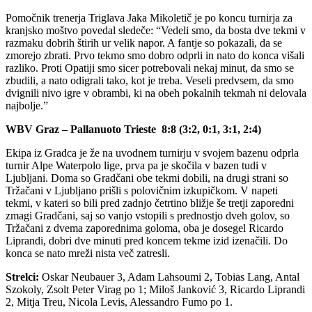
Pomočnik trenerja Triglava Jaka Mikoletič je po koncu turnirja za
kranjsko moštvo povedal sledeče: “Vedeli smo, da bosta dve tekmi v
razmaku dobrih štirih ur velik napor. A fantje so pokazali, da se
zmorejo zbrati. Prvo tekmo smo dobro odprli in nato do konca višali
razliko. Proti Opatiji smo sicer potrebovali nekaj minut, da smo se
zbudili, a nato odigrali tako, kot je treba. Veseli predvsem, da smo
dvignili nivo igre v obrambi, ki na obeh pokalnih tekmah ni delovala
najbolje.”
WBV Graz – Pallanuoto Trieste 8:8 (3:2, 0:1, 3:1, 2:4)
Ekipa iz Gradca je že na uvodnem turnirju v svojem bazenu odprla
turnir Alpe Waterpolo lige, prva pa je skočila v bazen tudi v
Ljubljani. Doma so Gradčani obe tekmi dobili, na drugi strani so
Tržačani v Ljubljano prišli s polovičnim izkupičkom. V napeti
tekmi, v kateri so bili pred zadnjo četrtino bližje še tretji zaporedni
zmagi Gradčani, saj so vanjo vstopili s prednostjo dveh golov, so
Tržačani z dvema zaporednima goloma, oba je dosegel Ricardo
Liprandi, dobri dve minuti pred koncem tekme izid izenačili. Do
konca se nato mreži nista več zatresli.
Strelci:
Oskar Neubauer 3, Adam Lahsoumi 2, Tobias Lang, Antal
Szokoly, Zsolt Peter Virag po 1; Miloš Janković 3, Ricardo Liprandi
2, Mitja Treu, Nicola Levis, Alessandro Fumo po 1.