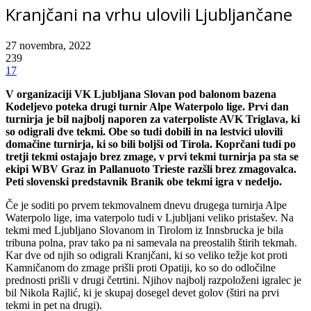
Kranjčani na vrhu ulovili Ljubljančane
27 novembra, 2022
239
17
V organizaciji VK Ljubljana Slovan pod balonom bazena
Kodeljevo poteka drugi turnir Alpe Waterpolo lige. Prvi dan
turnirja je bil najbolj naporen za vaterpoliste AVK Triglava, ki
so odigrali dve tekmi. Obe so tudi dobili in na lestvici ulovili
domačine turnirja, ki so bili boljši od Tirola. Koprčani tudi po
tretji tekmi ostajajo brez zmage, v prvi tekmi turnirja pa sta se
ekipi WBV Graz in Pallanuoto Trieste razšli brez zmagovalca.
Peti slovenski predstavnik Branik obe tekmi igra v nedeljo.
Če je soditi po prvem tekmovalnem dnevu drugega turnirja Alpe
Waterpolo lige, ima vaterpolo tudi v Ljubljani veliko pristašev. Na
tekmi med Ljubljano Slovanom in Tirolom iz Innsbrucka je bila
tribuna polna, prav tako pa ni samevala na preostalih štirih tekmah.
Kar dve od njih so odigrali Kranjčani, ki so veliko težje kot proti
Kamničanom do zmage prišli proti Opatiji, ko so do odločilne
prednosti prišli v drugi četrtini. Njihov najbolj razpoloženi igralec je
bil Nikola Rajlić, ki je skupaj dosegel devet golov (štiri na prvi
tekmi in pet na drugi).