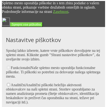
Spletno mesto uporablja piškotke in s tem zbira podatke o vašem
obisku strani, prikazuje vsebine družabnih omrežjih in oglasih.
Podrobnejše informacije na strani
Zasebnost
.
Sprejmi vse piškotke
Nastavitve piškotkov
Spodaj lahko izberete, katere vrste piškotkov dovoljujete na tej
spletni strani. Kliknite gumb "Shrani nastavitve piškotkov", da
uveljavite svojo izbiro.
Funkcionalni
Naše spletno mesto uporablja funkcionalne
piškotke. Ti piškotki so potrebni za delovanje našega spletnega
mesta.
Analitični
Analitični piškotki beležijo aktivnosti
obiskovalcev na naši spletni strani. Storitev uporabljamo za
namen analiziranja prometa (štetje obiskovalcev, identifikacija
brskalnikov in preživet čas uporabnika na strani, težave pri
navigaciji itd.).