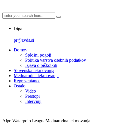
Ekipa
pr@zvds.si
Domov
Splošni pogoji
Politika varstva osebnih podatkov
Izjava o piškotkih
Slovenska tekmovanja
Mednarodna tekmovanja
Reprezentance
Ostalo
Video
Prestopi
Intervjuji
Alpe Waterpolo League
Mednarodna tekmovanja