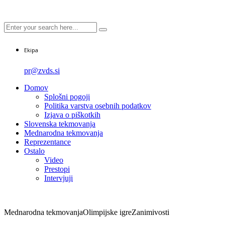
Ekipa
pr@zvds.si
Domov
Splošni pogoji
Politika varstva osebnih podatkov
Izjava o piškotkih
Slovenska tekmovanja
Mednarodna tekmovanja
Reprezentance
Ostalo
Video
Prestopi
Intervjuji
Mednarodna tekmovanja
Olimpijske igre
Zanimivosti