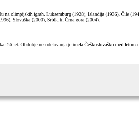
lu na olimpijskih igrah. Luksemburg (1928), Islandija (1936), Čile (1
1996), Slovaška (2000), Srbija in Črna gora (2004).
ali kar 56 let. Obdobje nesodelovanja je imela Češkoslovaško med letom