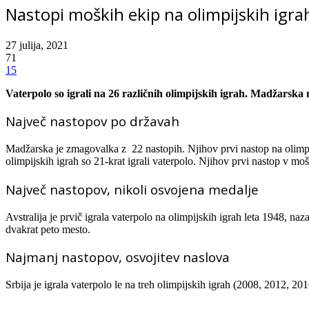
Nastopi moških ekip na olimpijskih igra
27 julija, 2021
71
15
Vaterpolo so igrali na 26 različnih olimpijskih igrah. Madžarska ni
Največ nastopov po državah
Madžarska je zmagovalka z 22 nastopih. Njihov prvi nastop na olimpi
olimpijskih igrah so 21-krat igrali vaterpolo. Njihov prvi nastop v moš
Največ nastopov, nikoli osvojena medalje
Avstralija je prvič igrala vaterpolo na olimpijskih igrah leta 1948, naza
dvakrat peto mesto.
Najmanj nastopov, osvojitev naslova
Srbija je igrala vaterpolo le na treh olimpijskih igrah (2008, 2012, 201