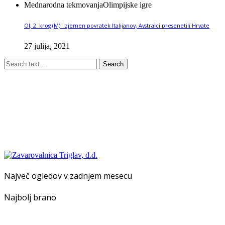
Mednarodna tekmovanja
Olimpijske igre
OI, 2. krog (M): Izjemen povratek Italijanov, Avstralci presenetili Hrvate
27 julija, 2021
Search
Največ ogledov v zadnjem mesecu
Najbolj brano