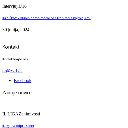
Intervjuji
U16
Jure Škof: V klubih bomo morali več trenirati z najmlajšimi
30 junija, 2024
Kontakt
Kontaktirajte nas
pr@zvds.si
Facebook
Zadnje novice
II. LIGA
Zanimivosti
II. liga na odprti sceni