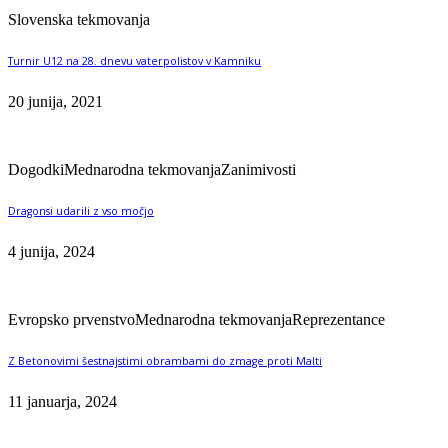
Slovenska tekmovanja
Turnir U12 na 28. dnevu vaterpolistov v Kamniku
20 junija, 2021
Dogodki
Mednarodna tekmovanja
Zanimivosti
Dragonsi udarili z vso močjo
4 junija, 2024
Evropsko prvenstvo
Mednarodna tekmovanja
Reprezentance
Z Betonovimi šestnajstimi obrambami do zmage proti Malti
11 januarja, 2024