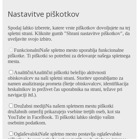
Nastavitve piškotkov
Spodaj lahko izberete, katere vrste piškotkov dovoljujete na tej
spletni strani. Kliknite gumb "Shrani nastavitve piškotkov", da
uveljavite svojo izbiro.
Funkcionalni
Naše spletno mesto uporablja funkcionalne
piškotke. Ti piškotki so potrebni za delovanje našega spletnega
mesta.
Analitični
Analitični piškotki beležijo aktivnosti
obiskovalcev na naši spletni strani. Storitev uporabljamo za
namen analiziranja prometa (štetje obiskovalcev, identifikacija
brskalnikov in preživet čas uporabnika na strani, težave pri
navigaciji itd.).
Družabni mediji
Na našem spletnem mestu piškotki
družabnih omrežij prikazujejo vsebine tretjih oseb, kot sta
YouTube in FaceBook. Ti piškotki lahko sledijo vašim
osebnim podatkom.
Oglaševalski
Naše spletno mesto postavlja oglaševalske