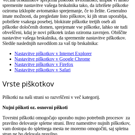
spremenite nastavitve vašega brskalnika tako, da izbrišete piškotke
oziroma izklopite avtomatsko sprejemanje, če to želite. Generalno
imate možnosti, da pregledate listo piškotov, ki jih stran uporablja,
pobrišete vsakega posebej, blokirate piškotke tretjih oseb ali
piškotke določenih domen, sprejemate vse piškotke, lahko ste tudi
obveščeni, kdaj je novi piškotek izdan oziroma zavrnjen. Obiščite
nastavitve vašega brskalnika, da spremenite nastavitve piškotkov.
Sledile naslednjih navodilom za vaš tip brskalnika:
Nastavitve piškotkov v Internet Explorer
Nastavitve piškotkov v Google Chrome
Nastavitve piškotkov v Firefox
Nastavitve piškotkov v Safari
Vrste piškotkov
Piškotki na naši strani so razvrščeni v več kategorij.
Nujni piškoti oz. osnovni piškoti
Tovrstni piškotki omogočajo uporabo nujno potrebnih procesov za
pravilno delovanje spletne strani. Brez namestitve nujnih piškotkov,
vam dostopa do spletnega mesta ne moremo omogočiti, saj spletna
stran ne bo delovala pravilno.