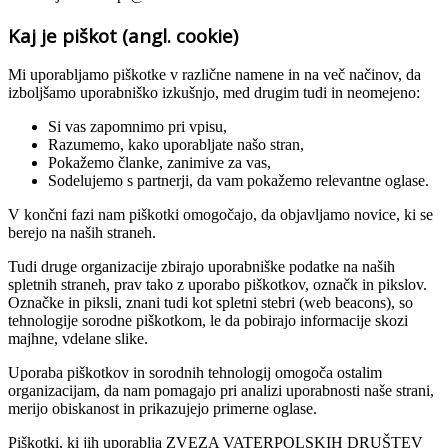
Kaj je piškot (angl. cookie)
Mi uporabljamo piškotke v različne namene in na več načinov, da
izboljšamo uporabniško izkušnjo, med drugim tudi in neomejeno:
Si vas zapomnimo pri vpisu,
Razumemo, kako uporabljate našo stran,
Pokažemo članke, zanimive za vas,
Sodelujemo s partnerji, da vam pokažemo relevantne oglase.
V končni fazi nam piškotki omogočajo, da objavljamo novice, ki se
berejo na naših straneh.
Tudi druge organizacije zbirajo uporabniške podatke na naših
spletnih straneh, prav tako z uporabo piškotkov, označk in pikslov.
Označke in piksli, znani tudi kot spletni stebri (web beacons), so
tehnologije sorodne piškotkom, le da pobirajo informacije skozi
majhne, vdelane slike.
Uporaba piškotkov in sorodnih tehnologij omogoča ostalim
organizacijam, da nam pomagajo pri analizi uporabnosti naše strani,
merijo obiskanost in prikazujejo primerne oglase.
Piškotki, ki jih uporablja ZVEZA VATERPOLSKIH DRUŠTEV