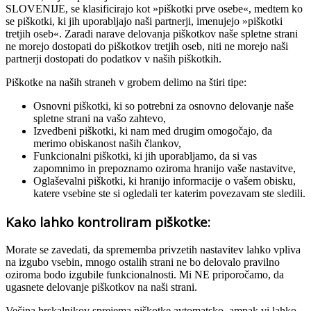
SLOVENIJE, se klasificirajo kot »piškotki prve osebe«, medtem ko
se piškotki, ki jih uporabljajo naši partnerji, imenujejo »piškotki
tretjih oseb«. Zaradi narave delovanja piškotkov naše spletne strani
ne morejo dostopati do piškotkov tretjih oseb, niti ne morejo naši
partnerji dostopati do podatkov v naših piškotkih.
Piškotke na naših straneh v grobem delimo na štiri tipe:
Osnovni piškotki, ki so potrebni za osnovno delovanje naše
spletne strani na vašo zahtevo,
Izvedbeni piškotki, ki nam med drugim omogočajo, da
merimo obiskanost naših člankov,
Funkcionalni piškotki, ki jih uporabljamo, da si vas
zapomnimo in prepoznamo oziroma hranijo vaše nastavitve,
Oglaševalni piškotki, ki hranijo informacije o vašem obisku,
katere vsebine ste si ogledali ter katerim povezavam ste sledili.
Kako lahko kontroliram piškotke:
Morate se zavedati, da sprememba privzetih nastavitev lahko vpliva
na izgubo vsebin, mnogo ostalih strani ne bo delovalo pravilno
oziroma bodo izgubile funkcionalnosti. Mi NE priporočamo, da
ugasnete delovanje piškotkov na naši strani.
Večina brskalnikov sprejema piškotke avtomatsko, ampak vi lahko