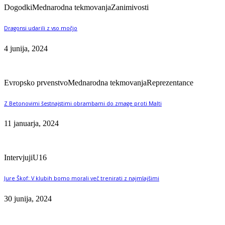
Dogodki
Mednarodna tekmovanja
Zanimivosti
Dragonsi udarili z vso močjo
4 junija, 2024
Evropsko prvenstvo
Mednarodna tekmovanja
Reprezentance
Z Betonovimi šestnajstimi obrambami do zmage proti Malti
11 januarja, 2024
Intervjuji
U16
Jure Škof: V klubih bomo morali več trenirati z najmlajšimi
30 junija, 2024