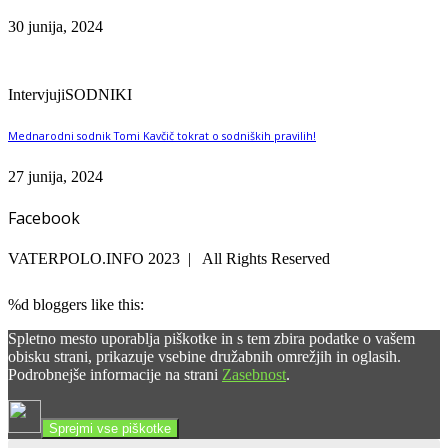
30 junija, 2024
Intervjuji
SODNIKI
Mednarodni sodnik Tomi Kavčič tokrat o sodniških pravilih!
27 junija, 2024
Facebook
VATERPOLO.INFO 2023 | All Rights Reserved
%d
bloggers like this:
Spletno mesto uporablja piškotke in s tem zbira podatke o vašem
obisku strani, prikazuje vsebine družabnih omrežjih in oglasih.
Podrobnejše informacije na strani
Zasebnost
.
Sprejmi vse piškotke