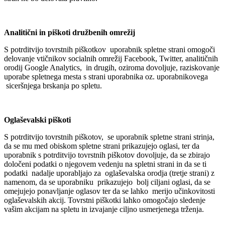
Analitični in piškoti družbenih omrežij
S potrditvijo tovrstnih piškotkov uporabnik spletne strani omogoči
delovanje vtičnikov socialnih omrežij Facebook, Twitter, analitičnih
orodij Google Analytics, in drugih, oziroma dovoljuje, raziskovanje
uporabe spletnega mesta s strani uporabnika oz. uporabnikovega
siceršnjega brskanja po spletu.
Oglaševalski piškoti
S potrditvijo tovrstnih piškotov, se uporabnik spletne strani strinja,
da se mu med obiskom spletne strani prikazujejo oglasi, ter da
uporabnik s potrditvijo tovrstnih piškotov dovoljuje, da se zbirajo
določeni podatki o njegovem vedenju na spletni strani in da se ti
podatki nadalje uporabljajo za oglaševalska orodja (tretje strani) z
namenom, da se uporabniku prikazujejo bolj ciljani oglasi, da se
omejujejo ponavljanje oglasov ter da se lahko merijo učinkovitosti
oglaševalskih akcij. Tovrstni piškotki lahko omogočajo sledenje
vašim akcijam na spletu in izvajanje ciljno usmerjenega trženja.