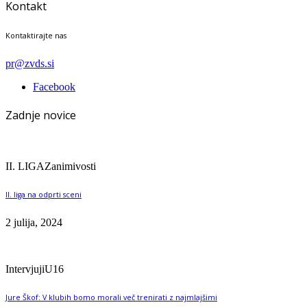
Kontakt
Kontaktirajte nas
pr@zvds.si
Facebook
Zadnje novice
II. LIGA
Zanimivosti
II. liga na odprti sceni
2 julija, 2024
Intervjuji
U16
Jure Škof: V klubih bomo morali več trenirati z najmlajšimi