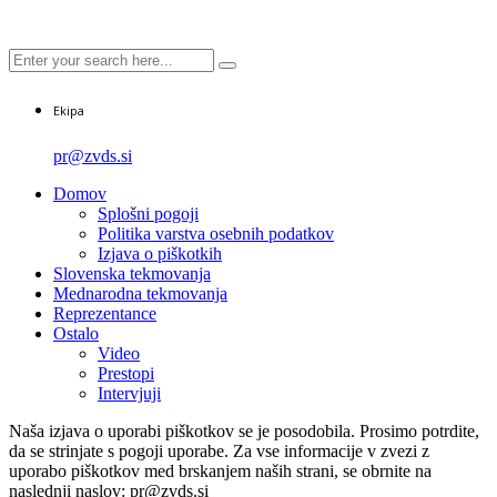
Ekipa
pr@zvds.si
Domov
Splošni pogoji
Politika varstva osebnih podatkov
Izjava o piškotkih
Slovenska tekmovanja
Mednarodna tekmovanja
Reprezentance
Ostalo
Video
Prestopi
Intervjuji
Naša izjava o uporabi piškotkov se je posodobila. Prosimo potrdite,
da se strinjate s pogoji uporabe. Za vse informacije v zvezi z
uporabo piškotkov med brskanjem naših strani, se obrnite na
naslednji naslov: pr@zvds.si