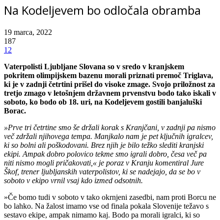
Na Kodeljevem bo odločala obramba
19 marca, 2022
187
12
Vaterpolisti Ljubljane Slovana so v sredo v kranjskem
pokritem olimpijskem bazenu morali priznati premoč Triglava,
ki je v zadnji četrtini prišel do visoke zmage. Svojo priložnost za
tretjo zmago v letošnjem državnem prvenstvu bodo tako iskali v
soboto, ko bodo ob 18. uri, na Kodeljevem gostili banjaluški
Borac.
»Prve tri četrtine smo še držali korak s Kranjčani, v zadnji pa nismo
več zdržali njihovega tempa. Manjkalo nam je pet ključnih igralcev,
ki so bolni ali poškodovani. Brez njih je bilo težko slediti kranjski
ekipi. Ampak dobro polovico tekme smo igrali dobro, česa več pa
niti nismo mogli pričakovati,« je poraz v Kranju komentiral Jure
Škof, trener ljubljanskih vaterpolistov, ki se nadejajo, da se bo v
soboto v ekipo vrnil vsaj kdo izmed odsotnih.
»Če bomo tudi v soboto v tako okrnjeni zasedbi, nam proti Borcu ne
bo lahko. Na žalost imamo vse od finala pokala Slovenije težavo s
sestavo ekipe, ampak nimamo kaj. Bodo pa morali igralci, ki so