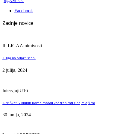
pr@zvds.si
Facebook
Zadnje novice
II. LIGA
Zanimivosti
II. liga na odprti sceni
2 julija, 2024
Intervjuji
U16
Jure Škof: V klubih bomo morali več trenirati z najmlajšimi
30 junija, 2024