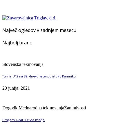
Največ ogledov v zadnjem mesecu
Najbolj brano
Slovenska tekmovanja
Turnir U12 na 28. dnevu vaterpolistov v Kamniku
20 junija, 2021
Dogodki
Mednarodna tekmovanja
Zanimivosti
Dragonsi udarili z vso močjo