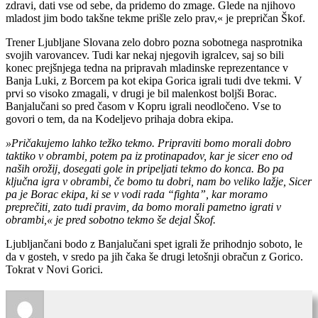
zdravi, dati vse od sebe, da pridemo do zmage. Glede na njihovo
mladost jim bodo takšne tekme prišle zelo prav,« je prepričan Škof.
Trener Ljubljane Slovana zelo dobro pozna sobotnega nasprotnika
svojih varovancev. Tudi kar nekaj njegovih igralcev, saj so bili
konec prejšnjega tedna na pripravah mladinske reprezentance v
Banja Luki, z Borcem pa kot ekipa Gorica igrali tudi dve tekmi. V
prvi so visoko zmagali, v drugi je bil malenkost boljši Borac.
Banjalučani so pred časom v Kopru igrali neodločeno. Vse to
govori o tem, da na Kodeljevo prihaja dobra ekipa.
»Pričakujemo lahko težko tekmo. Pripraviti bomo morali dobro
taktiko v obrambi, potem pa iz protinapadov, kar je sicer eno od
naših orožij, dosegati gole in pripeljati tekmo do konca. Bo pa
ključna igra v obrambi, če bomo tu dobri, nam bo veliko lažje, Sicer
pa je Borac ekipa, ki se v vodi rada “fighta”, kar moramo
preprečiti, zato tudi pravim, da bomo morali pametno igrati v
obrambi,« je pred sobotno tekmo še dejal Škof.
Ljubljančani bodo z Banjalučani spet igrali že prihodnjo soboto, le
da v gosteh, v sredo pa jih čaka še drugi letošnji obračun z Gorico.
Tokrat v Novi Gorici.