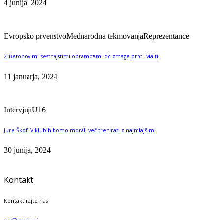
4 junija, 2024
Evropsko prvenstvo
Mednarodna tekmovanja
Reprezentance
Z Betonovimi šestnajstimi obrambami do zmage proti Malti
11 januarja, 2024
Intervjuji
U16
Jure Škof: V klubih bomo morali več trenirati z najmlajšimi
30 junija, 2024
Kontakt
Kontaktirajte nas