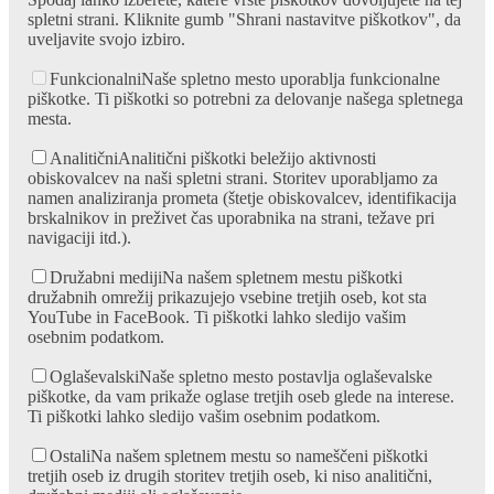
spletni strani. Kliknite gumb "Shrani nastavitve piškotkov", da
uveljavite svojo izbiro.
Funkcionalni
Naše spletno mesto uporablja funkcionalne
piškotke. Ti piškotki so potrebni za delovanje našega spletnega
mesta.
Analitični
Analitični piškotki beležijo aktivnosti
obiskovalcev na naši spletni strani. Storitev uporabljamo za
namen analiziranja prometa (štetje obiskovalcev, identifikacija
brskalnikov in preživet čas uporabnika na strani, težave pri
navigaciji itd.).
Družabni mediji
Na našem spletnem mestu piškotki
družabnih omrežij prikazujejo vsebine tretjih oseb, kot sta
YouTube in FaceBook. Ti piškotki lahko sledijo vašim
osebnim podatkom.
Oglaševalski
Naše spletno mesto postavlja oglaševalske
piškotke, da vam prikaže oglase tretjih oseb glede na interese.
Ti piškotki lahko sledijo vašim osebnim podatkom.
Ostali
Na našem spletnem mestu so nameščeni piškotki
tretjih oseb iz drugih storitev tretjih oseb, ki niso analitični,