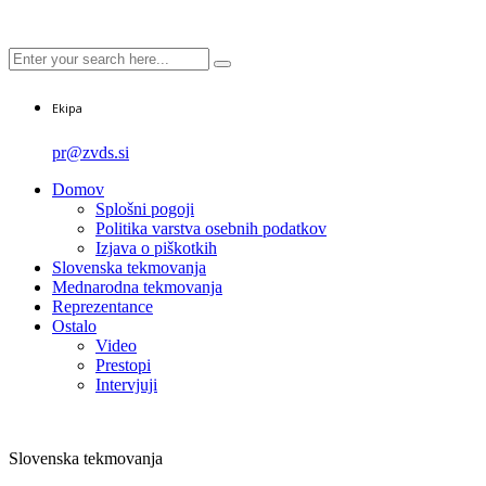
Ekipa
pr@zvds.si
Domov
Splošni pogoji
Politika varstva osebnih podatkov
Izjava o piškotkih
Slovenska tekmovanja
Mednarodna tekmovanja
Reprezentance
Ostalo
Video
Prestopi
Intervjuji
Slovenska tekmovanja