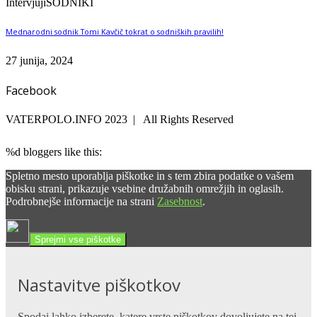
Intervjuji
SODNIKI
Mednarodni sodnik Tomi Kavčič tokrat o sodniških pravilih!
27 junija, 2024
Facebook
VATERPOLO.INFO 2023 | All Rights Reserved
%d
bloggers like this:
Spletno mesto uporablja piškotke in s tem zbira podatke o vašem
obisku strani, prikazuje vsebine družabnih omrežjih in oglasih.
Podrobnejše informacije na strani
Zasebnost
.
Sprejmi vse piškotke
Nastavitve piškotkov
Spodaj lahko izberete, katere vrste piškotkov dovoljujete na tej