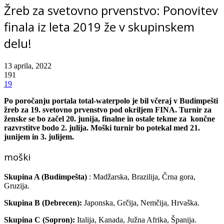
Žreb za svetovno prvenstvo: Ponovitev
finala iz leta 2019 že v skupinskem
delu!
13 aprila, 2022
191
19
Po poročanju portala total-waterpolo je bil včeraj v Budimpešti
žreb za 19. svetovno prvenstvo pod okriljem FINA. Turnir za
ženske se bo začel 20. junija, finalne in ostale tekme za končne
razvrstitve bodo 2. julija. Moški turnir bo potekal med 21.
junijem in 3. julijem.
moški
Skupina A (Budimpešta)
: Madžarska, Brazilija, Črna gora,
Gruzija.
Skupina B (Debrecen):
Japonska, Grčija, Nemčija, Hrvaška.
Skupina C (Sopron):
Italija, Kanada, Južna Afrika, Španija.