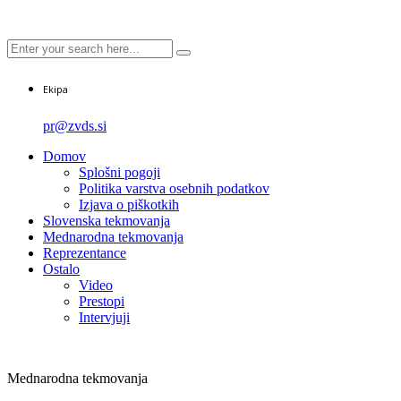
Ekipa
pr@zvds.si
Domov
Splošni pogoji
Politika varstva osebnih podatkov
Izjava o piškotkih
Slovenska tekmovanja
Mednarodna tekmovanja
Reprezentance
Ostalo
Video
Prestopi
Intervjuji
Mednarodna tekmovanja