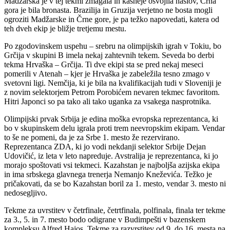
Madžarska je v tej tekmi zmagala in kasneje osvojila naslov, Črna
gora je bila bronasta. Brazilija in Gruzija verjetno ne bosta mogli
ogroziti Madžarske in Črne gore, je pa težko napovedati, katera od
teh dveh ekip je bližje tretjemu mestu.
Po zgodovinskem uspehu – srebru na olimpijskih igrah v Tokiu, bo
Grčija v skupini B imela nekaj zahtevnih tekem. Seveda bo derbi
tekma Hrvaška – Grčija. Ti dve ekipi sta se pred nekaj meseci
pomerili v Atenah – kjer je Hrvaška je zabeležila tesno zmago v
svetovni ligi. Nemčija, ki je bila na kvalifikacijah tudi v Sloveniji je
z novim selektorjem Petrom Porobićem nevaren tekmec favoritom.
Hitri Japonci so pa tako ali tako uganka za vsakega nasprotnika.
Olimpijski prvak Srbija je edina moška evropska reprezentanca, ki
bo v skupinskem delu igrala proti trem neevropskim ekipam. Vendar
to še ne pomeni, da je za Srbe 1. mesto že rezervirano.
Reprezentanca ZDA, ki jo vodi nekdanji selektor Srbije Dejan
Udovičić, iz leta v leto napreduje. Avstralija je reprezentanca, ki jo
morajo spoštovati vsi tekmeci. Kazahstan je najboljša azijska ekipa
in ima srbskega glavnega trenerja Nemanjo Kneževića. Težko je
pričakovati, da se bo Kazahstan boril za 1. mesto, vendar 3. mesto ni
nedosegljivo.
Tekme za uvrstitev v četrfinale, četrtfinala, polfinala, finala ter tekme
za 3., 5. in 7. mesto bodo odigrane v Budimpešti v bazenskem
kompleksu Alfred Hajos. Tekme za razvrstitev od 9. do 16. mesta na