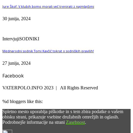
Jure Škof: V klubih bomo morali več trenirati z najmlajšimi
30 junija, 2024
Intervjuji
SODNIKI
Mednarodni sodnik Tomi Kavčič tokrat o sodniških pravilih!
27 junija, 2024
Facebook
VATERPOLO.INFO 2023 | All Rights Reserved
%d
bloggers like this:
Spletno mesto uporablja piškotke in s tem zbira podatke o vašem
obisku strani, prikazuje vsebine družabnih omrežjih in oglasih.
Podrobnejše informacije na strani
Zasebnost
.