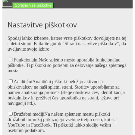
Sprejmi vse piškotke
Nastavitve piškotkov
Spodaj lahko izberete, katere vrste piškotkov dovoljujete na tej
spletni strani. Kliknite gumb "Shrani nastavitve piškotkov", da
uveljavite svojo izbiro.
Funkcionalni
Naše spletno mesto uporablja funkcionalne
piškotke. Ti piškotki so potrebni za delovanje našega spletnega
mesta.
Analitični
Analitični piškotki beležijo aktivnosti
obiskovalcev na naši spletni strani. Storitev uporabljamo za
namen analiziranja prometa (štetje obiskovalcev, identifikacija
brskalnikov in preživet čas uporabnika na strani, težave pri
navigaciji itd.).
Družabni mediji
Na našem spletnem mestu piškotki
družabnih omrežij prikazujejo vsebine tretjih oseb, kot sta
YouTube in FaceBook. Ti piškotki lahko sledijo vašim
osebnim podatkom.