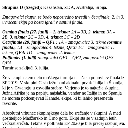
Skupina D (Szeged):
Kazahstan, ZDA, Avstralija, Srbija.
Zmagovalci skupin se bodo neposredno uvrstili v četrtfinale, 2. in 3.
uvrščeni ekipi pa bosta igrali v osmini finala.
Osmina finala (27. junij) – 1. tekma:
2A – 3B,
2. tekma:
3A –
2B,
3. tekma:
2C – 3D,
4. tekma:
3C – 2D
Četrtfinale (29. junij) – QF1
: 1A – zmagovalec 3. tekme
(
osmine
finala),
1B – zmagovalec 4. tekme,
QF3:
1C – zmagovalec 1.
tekme,
QF4:
1D – zmagovalec 2. tekme
Polfinale: (1. julij)
zmagovalci QF1 – QF2, zmagovalci QF3 –
QF4.
Turnir se zaključi 3. julija.
Že v skupinskem delu moškega turnirja nas čaka ponovitev finala iz
SP 2019. V skupini C sta izžrebani aktualni prvak Italija in Španija,
ki je v Gwangjuju osvojila srebro. Verjetno je to najtežja skupina.
Južna Afrika je na papirju najslabša, vendar ne Italija in ne Španija
ne moreta podcenjevati Kanade, ekipe, ki bi lahko presenetila
favorite.
Absolutni vrhunec skupinskega dela bo srečanje v skupini A med
gostiteljico Madžarsko in Črno goro. Ekipi sta se v zadnjih letih
večkrat srečali. Tekma v polfinalu EP 2020 je bila precej razburljiva.