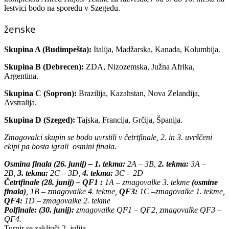
lestvici bodo na sporedu v Szegedu.
ženske
Skupina A (Budimpešta):
Italija, Madžarska, Kanada, Kolumbija.
Skupina B (Debrecen):
ZDA, Nizozemska, Južna Afrika,
Argentina.
Skupina C (Sopron):
Brazilija, Kazahstan, Nova Zelandija,
Avstralija.
Skupina D (Szeged):
Tajska, Francija, Grčija, Španija.
Zmagovalci skupin se bodo uvrstili v četrtfinale, 2. in 3. uvrščeni
ekipi pa bosta igrali osmini finala.
Osmina finala (26. junij) – 1. tekma:
2A – 3B,
2. tekma:
3A –
2B,
3. tekma:
2C – 3D,
4. tekma:
3C – 2D
Četrtfinale (28. junij) – QF1
:
1A – zmagovalke 3. tekme
(
osmine
finala)
, 1B – zmagovalke 4. tekme,
QF3:
1C –zmagovalke 1. tekme,
QF4:
1D – zmagovalke 2. tekme
Polfinale: (30. junij):
zmagovalke QF1 – QF2, zmagovalke QF3 –
QF4.
Turnir se zaključi 2. julija.