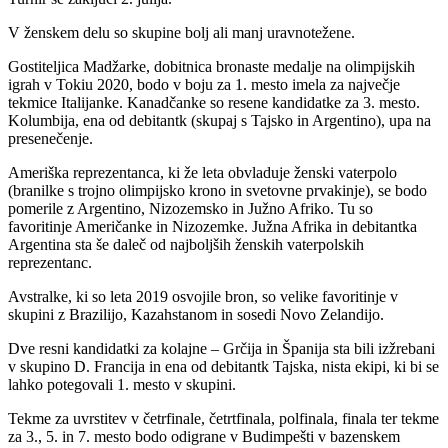
V ženskem delu so skupine bolj ali manj uravnotežene.
Gostiteljica Madžarke, dobitnica bronaste medalje na olimpijskih
igrah v Tokiu 2020, bodo v boju za 1. mesto imela za največje
tekmice Italijanke. Kanadčanke so resene kandidatke za 3. mesto.
Kolumbija, ena od debitantk (skupaj s Tajsko in Argentino), upa na
presenečenje.
Ameriška reprezentanca, ki že leta obvladuje ženski vaterpolo
(branilke s trojno olimpijsko krono in svetovne prvakinje), se bodo
pomerile z Argentino, Nizozemsko in Južno Afriko. Tu so
favoritinje Američanke in Nizozemke. Južna Afrika in debitantka
Argentina sta še daleč od najboljših ženskih vaterpolskih
reprezentanc.
Avstralke, ki so leta 2019 osvojile bron, so velike favoritinje v
skupini z Brazilijo, Kazahstanom in sosedi Novo Zelandijo.
Dve resni kandidatki za kolajne – Grčija in Španija sta bili izžrebani
v skupino D. Francija in ena od debitantk Tajska, nista ekipi, ki bi se
lahko potegovali 1. mesto v skupini.
Tekme za uvrstitev v četrfinale, četrtfinala, polfinala, finala ter tekme
za 3., 5. in 7. mesto bodo odigrane v Budimpešti v bazenskem