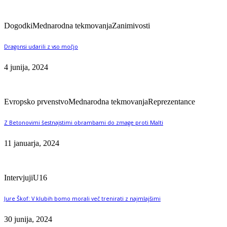
Dogodki
Mednarodna tekmovanja
Zanimivosti
Dragonsi udarili z vso močjo
4 junija, 2024
Evropsko prvenstvo
Mednarodna tekmovanja
Reprezentance
Z Betonovimi šestnajstimi obrambami do zmage proti Malti
11 januarja, 2024
Intervjuji
U16
Jure Škof: V klubih bomo morali več trenirati z najmlajšimi
30 junija, 2024