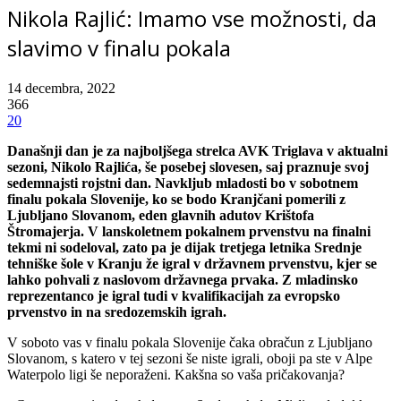
Nikola Rajlić: Imamo vse možnosti, da
slavimo v finalu pokala
14 decembra, 2022
366
20
Današnji dan je za najboljšega strelca AVK Triglava v aktualni
sezoni, Nikolo Rajlića, še posebej slovesen, saj praznuje svoj
sedemnajsti rojstni dan. Navkljub mladosti bo v sobotnem
finalu pokala Slovenije, ko se bodo Kranjčani pomerili z
Ljubljano Slovanom, eden glavnih adutov Krištofa
Štromajerja. V lanskoletnem pokalnem prvenstvu na finalni
tekmi ni sodeloval, zato pa je dijak tretjega letnika Srednje
tehniške šole v Kranju že igral v državnem prvenstvu, kjer se
lahko pohvali z naslovom državnega prvaka. Z mladinsko
reprezentanco je igral tudi v kvalifikacijah za evropsko
prvenstvo in na sredozemskih igrah.
V soboto vas v finalu pokala Slovenije čaka obračun z Ljubljano
Slovanom, s katero v tej sezoni še niste igrali, oboji pa ste v Alpe
Waterpolo ligi še neporaženi. Kakšna so vaša pričakovanja?