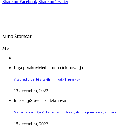
Share on Facebook
Share on Twitter
Miha Štamcar
MS
Liga prvakov
Mednarodna tekmovanja
V ospredju derbi srbskih in hrvaških prvakov
13 decembra, 2022
Intervjuji
Slovenska tekmovanja
Matija Bernard Čanč: Letos več možnosti, da osvojimo pokal, kot lani
15 decembra, 2022