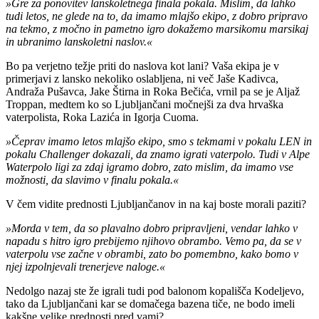
»Gre za ponovitev lanskoletnega finala pokala. Mislim, da lahko
tudi letos, ne glede na to, da imamo mlajšo ekipo, z dobro pripravo
na tekmo, z močno in pametno igro dokažemo marsikomu marsikaj
in ubranimo lanskoletni naslov.«
Bo pa verjetno težje priti do naslova kot lani? Vaša ekipa je v
primerjavi z lansko nekoliko oslabljena, ni več Jaše Kadivca,
Andraža Pušavca, Jake Štirna in Roka Bečića, vrnil pa se je Aljaž
Troppan, medtem ko so Ljubljančani močnejši za dva hrvaška
vaterpolista, Roka Lazića in Igorja Cuoma.
»Čeprav imamo letos mlajšo ekipo, smo s tekmami v pokalu LEN in
pokalu Challenger dokazali, da znamo igrati vaterpolo. Tudi v Alpe
Waterpolo ligi za zdaj igramo dobro, zato mislim, da imamo vse
možnosti, da slavimo v finalu pokala.«
V čem vidite prednosti Ljubljančanov in na kaj boste morali paziti?
»Morda v tem, da so plavalno dobro pripravljeni, vendar lahko v
napadu s hitro igro prebijemo njihovo obrambo. Vemo pa, da se v
vaterpolu vse začne v obrambi, zato bo pomembno, kako bomo v
njej izpolnjevali trenerjeve naloge.«
Nedolgo nazaj ste že igrali tudi pod balonom kopališča Kodeljevo,
tako da Ljubljančani kar se domačega bazena tiče, ne bodo imeli
kakšne velike prednosti pred vami?