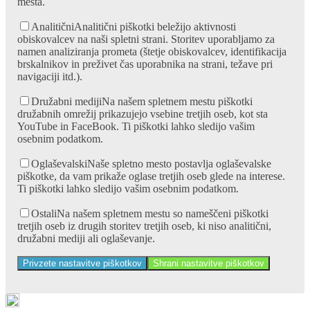
mesta.
Analitični
Analitični piškotki beležijo aktivnosti
obiskovalcev na naši spletni strani. Storitev uporabljamo za
namen analiziranja prometa (štetje obiskovalcev, identifikacija
brskalnikov in preživet čas uporabnika na strani, težave pri
navigaciji itd.).
Družabni mediji
Na našem spletnem mestu piškotki
družabnih omrežij prikazujejo vsebine tretjih oseb, kot sta
YouTube in FaceBook. Ti piškotki lahko sledijo vašim
osebnim podatkom.
Oglaševalski
Naše spletno mesto postavlja oglaševalske
piškotke, da vam prikaže oglase tretjih oseb glede na interese.
Ti piškotki lahko sledijo vašim osebnim podatkom.
Ostali
Na našem spletnem mestu so nameščeni piškotki
tretjih oseb iz drugih storitev tretjih oseb, ki niso analitični,
družabni mediji ali oglaševanje.
Privzete nastavitve piškotkov
Shrani nastavitve piškotkov