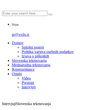
Ekipa
pr@zvds.si
Domov
Splošni pogoji
Politika varstva osebnih podatkov
Izjava o piškotkih
Slovenska tekmovanja
Mednarodna tekmovanja
Reprezentance
Ostalo
Video
Prestopi
Intervjuji
Intervjuji
Slovenska tekmovanja