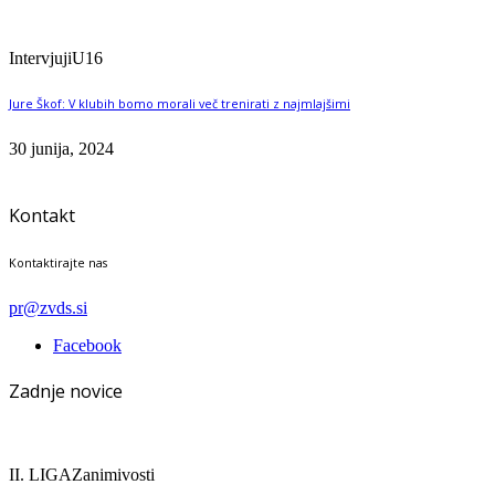
Intervjuji
U16
Jure Škof: V klubih bomo morali več trenirati z najmlajšimi
30 junija, 2024
Kontakt
Kontaktirajte nas
pr@zvds.si
Facebook
Zadnje novice
II. LIGA
Zanimivosti