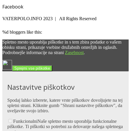
Facebook
VATERPOLO.INFO 2023 | All Rights Reserved
%d
bloggers like this:
Spletno mesto uporablja piškotke in s tem zbira podatke o vašem
obisku strani, prikazuje vsebine družabnih omrežjih in oglasih.
Podrobnejše informacije na strani
Zasebnost
.
Sprejmi vse piškotke
Nastavitve piškotkov
Spodaj lahko izberete, katere vrste piškotkov dovoljujete na tej
spletni strani. Kliknite gumb "Shrani nastavitve piškotkov", da
uveljavite svojo izbiro.
Funkcionalni
Naše spletno mesto uporablja funkcionalne
piškotke. Ti piškotki so potrebni za delovanje našega spletnega