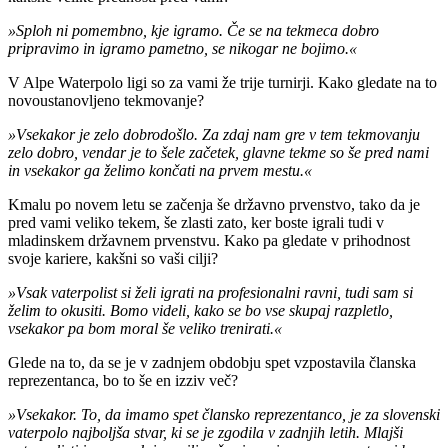
»Sploh ni pomembno, kje igramo. Če se na tekmeca dobro
pripravimo in igramo pametno, se nikogar ne bojimo.«
V Alpe Waterpolo ligi so za vami že trije turnirji. Kako gledate na to
novoustanovljeno tekmovanje?
»Vsekakor je zelo dobrodošlo. Za zdaj nam gre v tem tekmovanju
zelo dobro, vendar je to šele začetek, glavne tekme so še pred nami
in vsekakor ga želimo končati na prvem mestu.«
Kmalu po novem letu se začenja še državno prvenstvo, tako da je
pred vami veliko tekem, še zlasti zato, ker boste igrali tudi v
mladinskem državnem prvenstvu. Kako pa gledate v prihodnost
svoje kariere, kakšni so vaši cilji?
»Vsak vaterpolist si želi igrati na profesionalni ravni, tudi sam si
želim to okusiti. Bomo videli, kako se bo vse skupaj razpletlo,
vsekakor pa bom moral še veliko trenirati.«
Glede na to, da se je v zadnjem obdobju spet vzpostavila članska
reprezentanca, bo to še en izziv več?
»Vsekakor. To, da imamo spet člansko reprezentanco, je za slovenski
vaterpolo najboljša stvar, ki se je zgodila v zadnjih letih. Mlajši