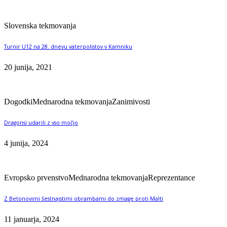
Slovenska tekmovanja
Turnir U12 na 28. dnevu vaterpolistov v Kamniku
20 junija, 2021
Dogodki
Mednarodna tekmovanja
Zanimivosti
Dragonsi udarili z vso močjo
4 junija, 2024
Evropsko prvenstvo
Mednarodna tekmovanja
Reprezentance
Z Betonovimi šestnajstimi obrambami do zmage proti Malti
11 januarja, 2024