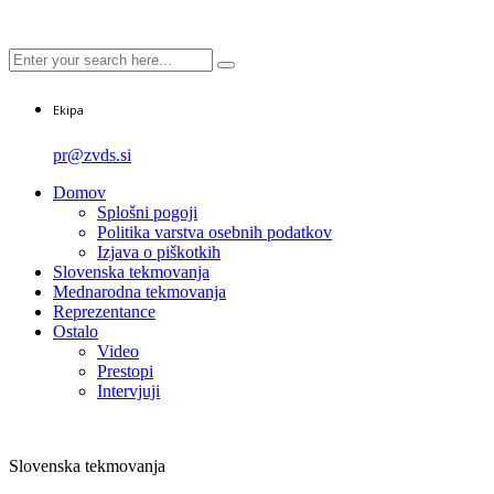
Ekipa
pr@zvds.si
Domov
Splošni pogoji
Politika varstva osebnih podatkov
Izjava o piškotkih
Slovenska tekmovanja
Mednarodna tekmovanja
Reprezentance
Ostalo
Video
Prestopi
Intervjuji
Slovenska tekmovanja