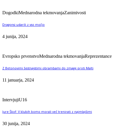
Dogodki
Mednarodna tekmovanja
Zanimivosti
Dragonsi udarili z vso močjo
4 junija, 2024
Evropsko prvenstvo
Mednarodna tekmovanja
Reprezentance
Z Betonovimi šestnajstimi obrambami do zmage proti Malti
11 januarja, 2024
Intervjuji
U16
Jure Škof: V klubih bomo morali več trenirati z najmlajšimi
30 junija, 2024