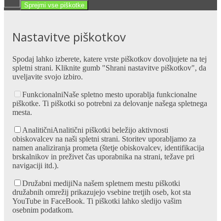
Sprejmi vse piškotke
Nastavitve piškotkov
Spodaj lahko izberete, katere vrste piškotkov dovoljujete na tej
spletni strani. Kliknite gumb "Shrani nastavitve piškotkov", da
uveljavite svojo izbiro.
Funkcionalni
Naše spletno mesto uporablja funkcionalne
piškotke. Ti piškotki so potrebni za delovanje našega spletnega
mesta.
Analitični
Analitični piškotki beležijo aktivnosti
obiskovalcev na naši spletni strani. Storitev uporabljamo za
namen analiziranja prometa (štetje obiskovalcev, identifikacija
brskalnikov in preživet čas uporabnika na strani, težave pri
navigaciji itd.).
Družabni mediji
Na našem spletnem mestu piškotki
družabnih omrežij prikazujejo vsebine tretjih oseb, kot sta
YouTube in FaceBook. Ti piškotki lahko sledijo vašim
osebnim podatkom.