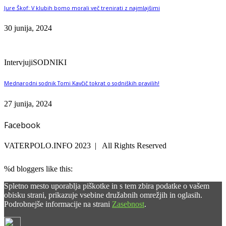
Jure Škof: V klubih bomo morali več trenirati z najmlajšimi
30 junija, 2024
Intervjuji
SODNIKI
Mednarodni sodnik Tomi Kavčič tokrat o sodniških pravilih!
27 junija, 2024
Facebook
VATERPOLO.INFO 2023 | All Rights Reserved
%d
bloggers like this:
Spletno mesto uporablja piškotke in s tem zbira podatke o vašem
obisku strani, prikazuje vsebine družabnih omrežjih in oglasih.
Podrobnejše informacije na strani
Zasebnost
.