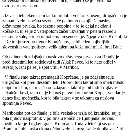
slovensko mladinsko reprezentanco, s katero se je uvrstil na
evropsko prvenstvo.
»Iz vseh teh tekem sem lahko pridobil veliko izkušenj, drugače pa je
za nami zelo uspešna sezona, če pa bomo osvojili še naslov
državnega prvaka, bo sezona popolna,« je še dejal nekdanji
košarkar, ki se je z vaterpolom začel ukvarjati v petem razredu
osnovne šole, kar pa ni nobeno presenečenje. Njegov oče Krištof, ki
je že tretjo sezono trener Kranjčanov, je bil eden najboljših
slovenskih vaterpolistov, velik talent pa kaže tudi mlajši brat Bine.
Ob edinem dozdajšnjem naslovu državnega prvaka za Branik je
pred desetimi leti sodeloval tudi Aljaž Pevec, ki je nato odšel v
Avstrijo, lani pa se je spet vrnil v Maribor.
»V finalu smo takrat premagali Koprčane, je pa zdaj situacija
drugačna kot pred desetimi leti. Dobro, tudi takrat smo imeli mlado
ekipo, mislim, da mlajšo od zdajšnje, takrat je bil tudi Triglav v
nekakšni krizi, tako da je bil naš glavni konkurent Koper, vendar je
danes liga močnejša, kot je bila takrat,« se takratnega naslova
spominja Pevec.
Mariborska pot do finala je bila vsekakor težja od kranjske, saj je
bila njihov nasprotnik v polfinalu končnice Ljubljana Slovan,
medtem ko je Triglav igral s Koprčani. Toda v letošnji sezoni
Braniku ljubljanska ekipa očitno zelo ustreza, saj je dobila vse štiri