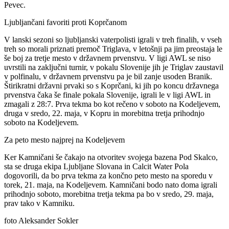
Pevec.
Ljubljančani favoriti proti Koprčanom
V lanski sezoni so ljubljanski vaterpolisti igrali v treh finalih, v vseh
treh so morali priznati premoč Triglava, v letošnji pa jim preostaja le
še boj za tretje mesto v državnem prvenstvu. V ligi AWL se niso
uvrstili na zaključni turnir, v pokalu Slovenije jih je Triglav zaustavil
v polfinalu, v državnem prvenstvu pa je bil zanje usoden Branik.
Štirikratni državni prvaki so s Koprčani, ki jih po koncu državnega
prvenstva čaka še finale pokala Slovenije, igrali le v ligi AWL in
zmagali z 28:7. Prva tekma bo kot rečeno v soboto na Kodeljevem,
druga v sredo, 22. maja, v Kopru in morebitna tretja prihodnjo
soboto na Kodeljevem.
Za peto mesto najprej na Kodeljevem
Ker Kamničani še čakajo na otvoritev svojega bazena Pod Skalco,
sta se druga ekipa Ljubljane Slovana in Calcit Water Pola
dogovorili, da bo prva tekma za končno peto mesto na sporedu v
torek, 21. maja, na Kodeljevem. Kamničani bodo nato doma igrali
prihodnjo soboto, morebitna tretja tekma pa bo v sredo, 29. maja,
prav tako v Kamniku.
foto Aleksander Sokler