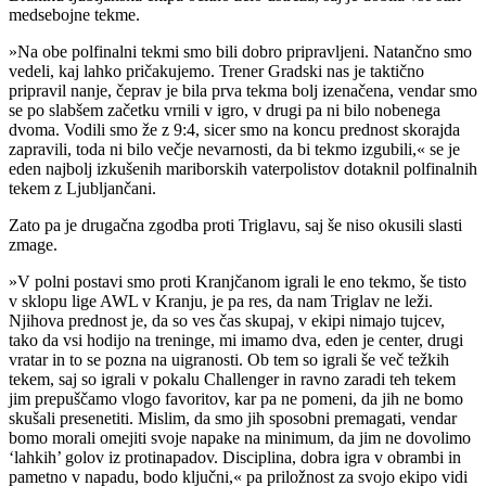
medsebojne tekme.
»Na obe polfinalni tekmi smo bili dobro pripravljeni. Natančno smo
vedeli, kaj lahko pričakujemo. Trener Gradski nas je taktično
pripravil nanje, čeprav je bila prva tekma bolj izenačena, vendar smo
se po slabšem začetku vrnili v igro, v drugi pa ni bilo nobenega
dvoma. Vodili smo že z 9:4, sicer smo na koncu prednost skorajda
zapravili, toda ni bilo večje nevarnosti, da bi tekmo izgubili,« se je
eden najbolj izkušenih mariborskih vaterpolistov dotaknil polfinalnih
tekem z Ljubljančani.
Zato pa je drugačna zgodba proti Triglavu, saj še niso okusili slasti
zmage.
»V polni postavi smo proti Kranjčanom igrali le eno tekmo, še tisto
v sklopu lige AWL v Kranju, je pa res, da nam Triglav ne leži.
Njihova prednost je, da so ves čas skupaj, v ekipi nimajo tujcev,
tako da vsi hodijo na treninge, mi imamo dva, eden je center, drugi
vratar in to se pozna na uigranosti. Ob tem so igrali še več težkih
tekem, saj so igrali v pokalu Challenger in ravno zaradi teh tekem
jim prepuščamo vlogo favoritov, kar pa ne pomeni, da jih ne bomo
skušali presenetiti. Mislim, da smo jih sposobni premagati, vendar
bomo morali omejiti svoje napake na minimum, da jim ne dovolimo
‘lahkih’ golov iz protinapadov. Disciplina, dobra igra v obrambi in
pametno v napadu, bodo ključni,« pa priložnost za svojo ekipo vidi