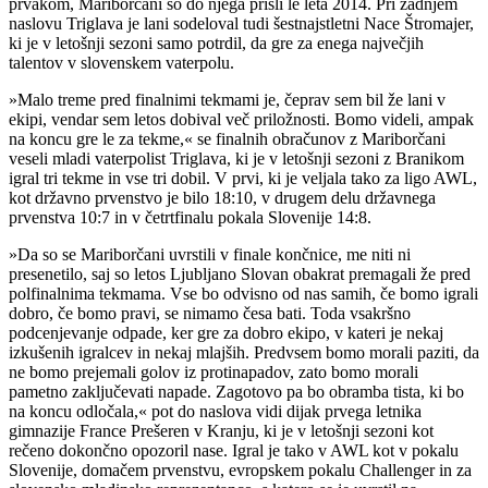
prvakom, Mariborčani so do njega prišli le leta 2014. Pri zadnjem
naslovu Triglava je lani sodeloval tudi šestnajstletni Nace Štromajer,
ki je v letošnji sezoni samo potrdil, da gre za enega največjih
talentov v slovenskem vaterpolu.
»Malo treme pred finalnimi tekmami je, čeprav sem bil že lani v
ekipi, vendar sem letos dobival več priložnosti. Bomo videli, ampak
na koncu gre le za tekme,« se finalnih obračunov z Mariborčani
veseli mladi vaterpolist Triglava, ki je v letošnji sezoni z Branikom
igral tri tekme in vse tri dobil. V prvi, ki je veljala tako za ligo AWL,
kot državno prvenstvo je bilo 18:10, v drugem delu državnega
prvenstva 10:7 in v četrtfinalu pokala Slovenije 14:8.
»Da so se Mariborčani uvrstili v finale končnice, me niti ni
presenetilo, saj so letos Ljubljano Slovan obakrat premagali že pred
polfinalnima tekmama. Vse bo odvisno od nas samih, če bomo igrali
dobro, če bomo pravi, se nimamo česa bati. Toda vsakršno
podcenjevanje odpade, ker gre za dobro ekipo, v kateri je nekaj
izkušenih igralcev in nekaj mlajših. Predvsem bomo morali paziti, da
ne bomo prejemali golov iz protinapadov, zato bomo morali
pametno zaključevati napade. Zagotovo pa bo obramba tista, ki bo
na koncu odločala,« pot do naslova vidi dijak prvega letnika
gimnazije France Prešeren v Kranju, ki je v letošnji sezoni kot
rečeno dokončno opozoril nase. Igral je tako v AWL kot v pokalu
Slovenije, domačem prvenstvu, evropskem pokalu Challenger in za