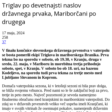
Triglav po devetnajsti naslov
državnega prvaka, Mariborčani po
drugega
17 maja, 2024
258
37
V finalu končnice slovenskega državnega prvenstva v vaterpolu
se bosta pomerili ekipi Triglava in mariborskega Branika. Prva
tekma bo na sporedu v soboto, ob 19.30, v Kranju, druga v
sredo, 22. maja, v Mariboru in morebitna tretja prihodnjo
soboto, spet, v Kranju. V soboto bo ob 18. uri, na bazenu
Kodeljevo, na sporedu tudi prva tekma za tretje mesto med
Ljubljano Slovanom in Koprom.
Domača vaterpolska sezona, ki v letošnji sezoni ni bila prav dolga,
se bliža svojemu vrhuncu. Pred nami so le še zaključni boji za prvo,
tretje in peto mesto. Največ pozornosti je seveda namenjeno
finalnemu obračunu med kranjskimi in mariborskimi vaterpolisti. Do
zdaj so v državnih prvenstvih veliko več uspeha imeli Kranjčani, ki
imajo v svojih vitrinah že osemnajst pokalov, namenjenih državnim