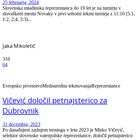
25 februarja, 2024
Slovenska mladinska reprezentanca do 19 let je na turnirju v
slovaškem mestu Novaky v prvi sobotni tekmi turnirja z 11:10 (5:1,
1:2, 2:4, 3:3)...
Jaka Mikoletič
310
64
Evropsko prvenstvo
Mednarodna tekmovanja
Reprezentance
Vičević določil petnajsterico za
Dubrovnik
31 decembra, 2023
Po današnjem zadnjem treningu v letu 2023 je Mirko Vičević,
selektor slovenske vaterpolske reprezentance, določil petnajsterico