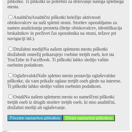
piškotke. Ti piškotki so potrebni za delovanje našega spletnega
mesta.
Analitični
Analitični piškotki beležijo aktivnosti
obiskovalcev na naši spletni strani. Storitev uporabljamo za
namen analiziranja prometa (štetje obiskovalcev, identifikacija
brskalnikov in preživet čas uporabnika na strani, težave pri
navigaciji itd.).
Družabni mediji
Na našem spletnem mestu piškotki
družabnih omrežij prikazujejo vsebine tretjih oseb, kot sta
YouTube in FaceBook. Ti piškotki lahko sledijo vašim
osebnim podatkom.
Oglaševalski
Naše spletno mesto postavlja oglaševalske
piškotke, da vam prikaže oglase tretjih oseb glede na interese.
Ti piškotki lahko sledijo vašim osebnim podatkom.
Ostali
Na našem spletnem mestu so nameščeni piškotki
tretjih oseb iz drugih storitev tretjih oseb, ki niso analitični,
družabni mediji ali oglaševanje.
Privzete nastavitve piškotkov
Shrani nastavitve piškotkov