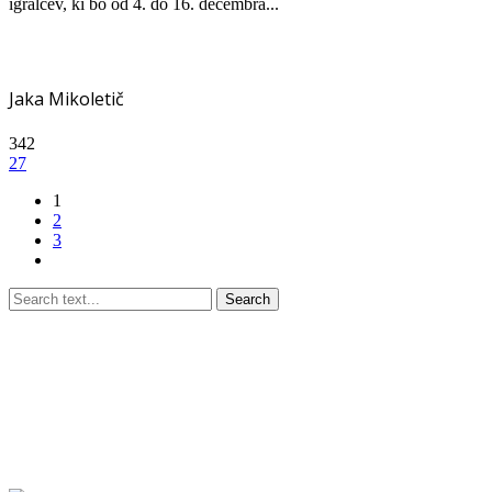
igralcev, ki bo od 4. do 16. decembra...
Jaka Mikoletič
342
27
1
2
3
Search