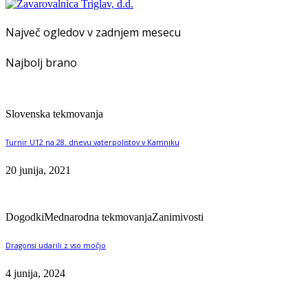
Največ ogledov v zadnjem mesecu
Najbolj brano
Slovenska tekmovanja
Turnir U12 na 28. dnevu vaterpolistov v Kamniku
20 junija, 2021
Dogodki
Mednarodna tekmovanja
Zanimivosti
Dragonsi udarili z vso močjo
4 junija, 2024