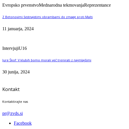
Evropsko prvenstvo
Mednarodna tekmovanja
Reprezentance
Z Betonovimi šestnajstimi obrambami do zmage proti Malti
11 januarja, 2024
Intervjuji
U16
Jure Škof: V klubih bomo morali več trenirati z najmlajšimi
30 junija, 2024
Kontakt
Kontaktirajte nas
pr@zvds.si
Facebook