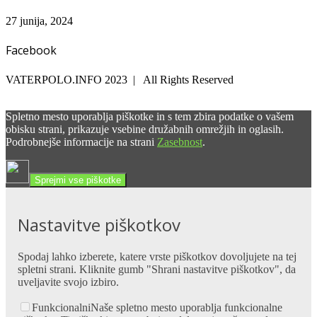
27 junija, 2024
Facebook
VATERPOLO.INFO 2023 | All Rights Reserved
Spletno mesto uporablja piškotke in s tem zbira podatke o vašem
obisku strani, prikazuje vsebine družabnih omrežjih in oglasih.
Podrobnejše informacije na strani
Zasebnost
.
Sprejmi vse piškotke
Nastavitve piškotkov
Spodaj lahko izberete, katere vrste piškotkov dovoljujete na tej
spletni strani. Kliknite gumb "Shrani nastavitve piškotkov", da
uveljavite svojo izbiro.
Funkcionalni
Naše spletno mesto uporablja funkcionalne