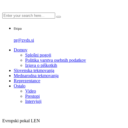
Ekipa
pr@zvds.si
Domov
Splošni pogoji
Politika varstva osebnih podatkov
Izjava o piškotkih
Slovenska tekmovanja
Mednarodna tekmovanja
Reprezentance
Ostalo
Video
Prestopi
Intervjuji
Evropski pokal LEN