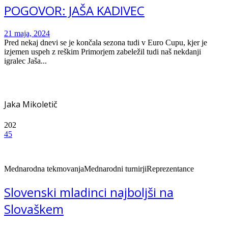
POGOVOR: JAŠA KADIVEC
21 maja, 2024
Pred nekaj dnevi se je končala sezona tudi v Euro Cupu, kjer je
izjemen uspeh z reškim Primorjem zabeležil tudi naš nekdanji
igralec Jaša...
Jaka Mikoletič
202
45
Mednarodna tekmovanja
Mednarodni turnirji
Reprezentance
Slovenski mladinci najboljši na
Slovaškem