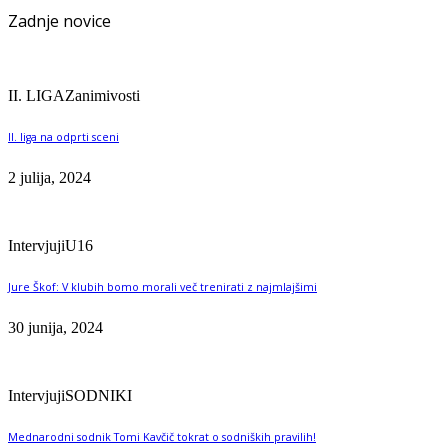
Zadnje novice
II. LIGA
Zanimivosti
II. liga na odprti sceni
2 julija, 2024
Intervjuji
U16
Jure Škof: V klubih bomo morali več trenirati z najmlajšimi
30 junija, 2024
Intervjuji
SODNIKI
Mednarodni sodnik Tomi Kavčič tokrat o sodniških pravilih!