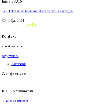
Intervjuji
U16
Jure Škof: V klubih bomo morali več trenirati z najmlajšimi
30 junija, 2024
Kontakt
Kontaktirajte nas
pr@zvds.si
Facebook
Zadnje novice
II. LIGA
Zanimivosti
II. liga na odprti sceni