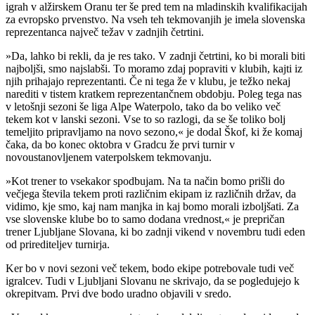
igrah v alžirskem Oranu ter še pred tem na mladinskih kvalifikacijah
za evropsko prvenstvo. Na vseh teh tekmovanjih je imela slovenska
reprezentanca največ težav v zadnjih četrtini.
»Da, lahko bi rekli, da je res tako. V zadnji četrtini, ko bi morali biti
najboljši, smo najslabši. To moramo zdaj popraviti v klubih, kajti iz
njih prihajajo reprezentanti. Če ni tega že v klubu, je težko nekaj
narediti v tistem kratkem reprezentančnem obdobju. Poleg tega nas
v letošnji sezoni še liga Alpe Waterpolo, tako da bo veliko več
tekem kot v lanski sezoni. Vse to so razlogi, da se še toliko bolj
temeljito pripravljamo na novo sezono,« je dodal Škof, ki že komaj
čaka, da bo konec oktobra v Gradcu že prvi turnir v
novoustanovljenem vaterpolskem tekmovanju.
»Kot trener to vsekakor spodbujam. Na ta način bomo prišli do
večjega števila tekem proti različnim ekipam iz različnih držav, da
vidimo, kje smo, kaj nam manjka in kaj bomo morali izboljšati. Za
vse slovenske klube bo to samo dodana vrednost,« je prepričan
trener Ljubljane Slovana, ki bo zadnji vikend v novembru tudi eden
od prirediteljev turnirja.
Ker bo v novi sezoni več tekem, bodo ekipe potrebovale tudi več
igralcev. Tudi v Ljubljani Slovanu ne skrivajo, da se pogledujejo k
okrepitvam. Prvi dve bodo uradno objavili v sredo.