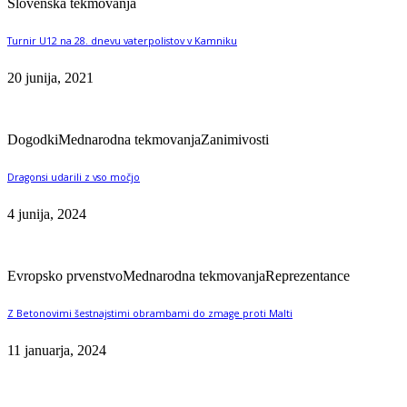
Slovenska tekmovanja
Turnir U12 na 28. dnevu vaterpolistov v Kamniku
20 junija, 2021
Dogodki
Mednarodna tekmovanja
Zanimivosti
Dragonsi udarili z vso močjo
4 junija, 2024
Evropsko prvenstvo
Mednarodna tekmovanja
Reprezentance
Z Betonovimi šestnajstimi obrambami do zmage proti Malti
11 januarja, 2024