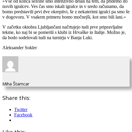
»Vse od konca sezone smo intenzivno delali na tem, da pridemo do
novih igralcev. Ves čas smo iskali igralce in v sredo računamo, da
bomo predstavili prvi dve okrepitvi, še z nekaterimi igralci pa smo še
v dogovoru. V vsakem primeru bomo močnejši, kot smo bili lani.«
V začetku oktobra Ljubljančani načrtujejo tudi prve pripravljalne
tekme, ko naj bi se pomerili s klubi iz Hrvaške in Italije. Možno je,
da bodo sodelovali tudi na turnirju v Banja Luki.
Aleksander Sokler
Miha Štamcar
Share this:
Twitter
Facebook
Like this: