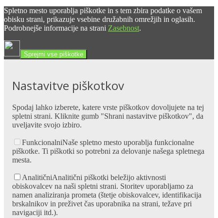
Spletno mesto uporablja piškotke in s tem zbira podatke o vašem
obisku strani, prikazuje vsebine družabnih omrežjih in oglasih.
Podrobnejše informacije na strani
Zasebnost
.
Sprejmi vse piškotke
Nastavitve piškotkov
Spodaj lahko izberete, katere vrste piškotkov dovoljujete na tej
spletni strani. Kliknite gumb "Shrani nastavitve piškotkov", da
uveljavite svojo izbiro.
Funkcionalni
Naše spletno mesto uporablja funkcionalne
piškotke. Ti piškotki so potrebni za delovanje našega spletnega
mesta.
Analitični
Analitični piškotki beležijo aktivnosti
obiskovalcev na naši spletni strani. Storitev uporabljamo za
namen analiziranja prometa (štetje obiskovalcev, identifikacija
brskalnikov in preživet čas uporabnika na strani, težave pri
navigaciji itd.).