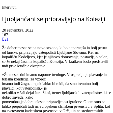
Intervjuji
Ljubljančani se pripravljajo na Koleziji
20 septembra, 2022
167
21
Že dober mesec se na novo sezono, ki bo napornejša in bolj pestra
od lanske, pripravljajo vaterpolisti Ljubljane Slovana. Ker na
kopališču Kodeljevo, kjer je njihovo domovanje, postavljajo balon,
so že nekaj časa na kopališču Kolezija. V kratkem bodo predstavili
tudi prve letošnje okrepitve.
»Že mesec dni imamo naporne treninge. V ospredju je plavanje in
telesna kondicija, za vzorec
imamo tudi žogo, ampak lahko bi rekli, da smo trenutno bolj
plavalci, kot vaterpolisti,« je
nekoliko v šali dejal Jure Škof, trener ljubljanskih vaterpolistov, ki se
dobro zaveda, kako
pomembna je dobra telesna pripravljenost igralcev. O tem smo se
lahko prepričali tudi na evropskem članskem prvenstvu v Splitu, kot
na svetovnem kadetskem prvenstvu v Grčiji in na sredozemskih