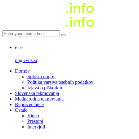
Ekipa
pr@zvds.si
Domov
Splošni pogoji
Politika varstva osebnih podatkov
Izjava o piškotkih
Slovenska tekmovanja
Mednarodna tekmovanja
Reprezentance
Ostalo
Video
Prestopi
Intervjuji