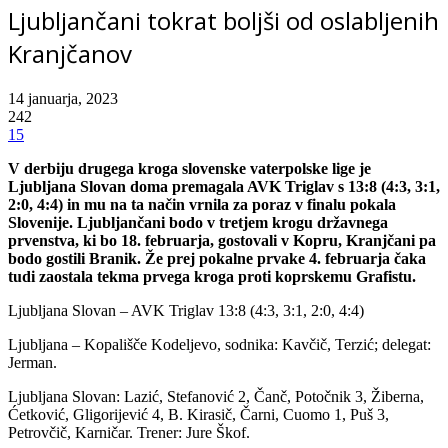
Ljubljančani tokrat boljši od oslabljenih
Kranjčanov
14 januarja, 2023
242
15
V derbiju drugega kroga slovenske vaterpolske lige je
Ljubljana Slovan doma premagala AVK Triglav
s
13:8 (4:3, 3:1,
2:0, 4:4) in mu na ta način vrnila za poraz v finalu pokala
Slovenije. Ljubljančani bodo v tretjem krogu državnega
prvenstva, ki bo 18. februarja, gostovali v Kopru, Kranjčani pa
bodo gostili Branik. Že prej pokalne prvake 4. februarja čaka
tudi zaostala tekma prvega kroga proti koprskemu Grafistu.
Ljubljana Slovan – AVK Triglav 13:8 (4:3, 3:1, 2:0, 4:4)
Ljubljana – Kopališče Kodeljevo, sodnika: Kavčič, Terzić; delegat:
Jerman.
Ljubljana Slovan: Lazić, Stefanović 2, Čanč, Potočnik 3, Žiberna,
Ćetković, Gligorijević 4, B. Kirasič, Čarni, Cuomo 1, Puš 3,
Petrovčič, Karničar. Trener: Jure Škof.