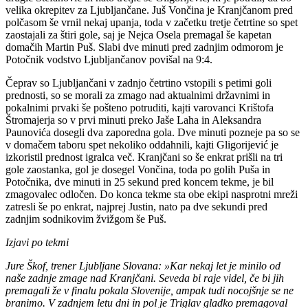
velika okrepitev za Ljubljančane. Juš Vončina je Kranjčanom pred
polčasom še vrnil nekaj upanja, toda v začetku tretje četrtine so spet
zaostajali za štiri gole, saj je Nejca Osela premagal še kapetan
domačih Martin Puš. Slabi dve minuti pred zadnjim odmorom je
Potočnik vodstvo Ljubljančanov povišal na 9:4.
Čeprav so Ljubljančani v zadnjo četrtino vstopili s petimi goli
prednosti, so se morali za zmago nad aktualnimi državnimi in
pokalnimi prvaki še pošteno potruditi, kajti varovanci Krištofa
Štromajerja so v prvi minuti preko Jaše Laha in Aleksandra
Paunovića dosegli dva zaporedna gola. Dve minuti pozneje pa so se
v domačem taboru spet nekoliko oddahnili, kajti Gligorijević je
izkoristil prednost igralca več. Kranjčani so še enkrat prišli na tri
gole zaostanka, gol je dosegel Vončina, toda po golih Puša in
Potočnika, dve minuti in 25 sekund pred koncem tekme, je bil
zmagovalec odločen. Do konca tekme sta obe ekipi nasprotni mreži
zatresli še po enkrat, najprej Justin, nato pa dve sekundi pred
zadnjim sodnikovim žvižgom še Puš.
Izjavi po tekmi
Jure Škof, trener Ljubljane Slovana: »Kar nekaj let je minilo od
naše zadnje zmage nad Kranjčani. Seveda bi raje videl, če bi jih
premagali že v finalu pokala Slovenije, ampak tudi nocojšnje se ne
branimo. V zadnjem letu dni in pol je Triglav gladko premagoval