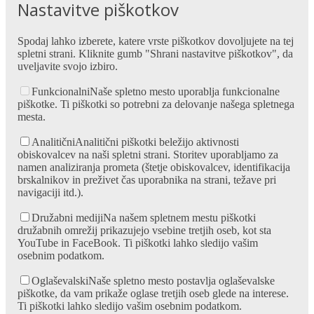
Nastavitve piškotkov
Spodaj lahko izberete, katere vrste piškotkov dovoljujete na tej
spletni strani. Kliknite gumb "Shrani nastavitve piškotkov", da
uveljavite svojo izbiro.
Funkcionalni
Naše spletno mesto uporablja funkcionalne
piškotke. Ti piškotki so potrebni za delovanje našega spletnega
mesta.
Analitični
Analitični piškotki beležijo aktivnosti
obiskovalcev na naši spletni strani. Storitev uporabljamo za
namen analiziranja prometa (štetje obiskovalcev, identifikacija
brskalnikov in preživet čas uporabnika na strani, težave pri
navigaciji itd.).
Družabni mediji
Na našem spletnem mestu piškotki
družabnih omrežij prikazujejo vsebine tretjih oseb, kot sta
YouTube in FaceBook. Ti piškotki lahko sledijo vašim
osebnim podatkom.
Oglaševalski
Naše spletno mesto postavlja oglaševalske
piškotke, da vam prikaže oglase tretjih oseb glede na interese.
Ti piškotki lahko sledijo vašim osebnim podatkom.