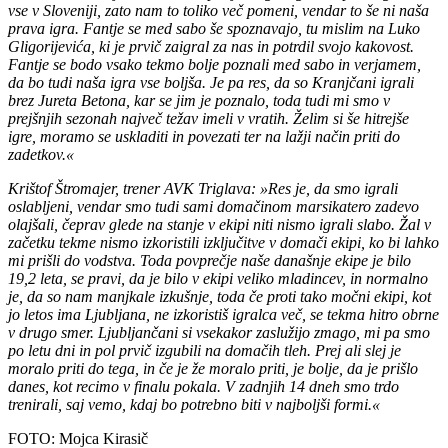
vse v Sloveniji, zato nam to toliko več pomeni, vendar to še ni naša
prava igra. Fantje se med sabo še spoznavajo, tu mislim na Luko
Gligorijevića, ki je prvič zaigral za nas in potrdil svojo kakovost.
Fantje se bodo vsako tekmo bolje poznali med sabo in verjamem,
da bo tudi naša igra vse boljša. Je pa res, da so Kranjčani igrali
brez Jureta Betona, kar se jim je poznalo, toda tudi mi smo v
prejšnjih sezonah največ težav imeli v vratih. Želim si še hitrejše
igre, moramo se uskladiti in povezati ter na lažji način priti do
zadetkov.«
Krištof Štromajer, trener AVK Triglava: »Res je, da smo igrali
oslabljeni, vendar smo tudi sami domačinom marsikatero zadevo
olajšali, čeprav glede na stanje v ekipi niti nismo igrali slabo. Žal v
začetku tekme nismo izkoristili izključitve v domači ekipi, ko bi lahko
mi prišli do vodstva. Toda povprečje naše današnje ekipe je bilo
19,2 leta, se pravi, da je bilo v ekipi veliko mladincev, in normalno
je, da so nam manjkale izkušnje, toda če proti tako močni ekipi, kot
jo letos ima Ljubljana, ne izkoristiš igralca več, se tekma hitro obrne
v drugo smer. Ljubljančani si vsekakor zaslužijo zmago, mi pa smo
po letu dni in pol prvič izgubili na domačih tleh. Prej ali slej je
moralo priti do tega, in če je že moralo priti, je bolje, da je prišlo
danes, kot recimo v finalu pokala. V zadnjih 14 dneh smo trdo
trenirali, saj vemo, kdaj bo potrebno biti v najboljši formi.«
FOTO: Mojca Kirasič