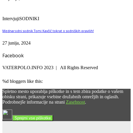
Intervjuji
SODNIKI
Mednarodni sodnik Tomi Kavčič tokrat o sodniških pravilih!
27 junija, 2024
Facebook
VATERPOLO.INFO 2023 | All Rights Reserved
%d
bloggers like this:
Spletno mesto uporablja piškotke in s tem zbira podatke o vašem
obisku strani, prikazuje vsebine družabnih omrežjih in oglasih.
Podrobnejše informacije na strani
Zasebnost
.
Sprejmi vse piškotke