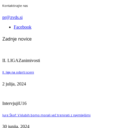
Kontaktirajte nas
pr@zvds.si
Facebook
Zadnje novice
II. LIGA
Zanimivosti
II. liga na odprti sceni
2 julija, 2024
Intervjuji
U16
Jure Škof: V klubih bomo morali več trenirati z najmlajšimi
30 junija, 2024