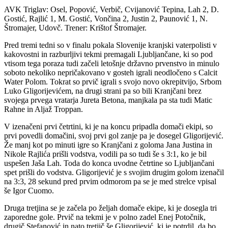
AVK Triglav: Osel, Popović, Verbič, Cvijanović Tepina, Lah 2, D.
Gostić, Rajlić 1, M. Gostić, Vončina 2, Justin 2, Paunović 1, N.
Štromajer, Udovč. Trener: Krištof Štromajer.
Pred tremi tedni so v finalu pokala Slovenije kranjski vaterpolisti v
kakovostni in razburljivi tekmi premagali Ljubljančane, ki so pod
vtisom tega poraza tudi začeli letošnje državno prvenstvo in minulo
soboto nekoliko nepričakovano v gosteh igrali neodločeno s Calcit
Water Polom. Tokrat so prvič igrali s svojo novo okrepitvijo, Srbom
Luko Gligorijevićem, na drugi strani pa so bili Kranjčani brez
svojega prvega vratarja Jureta Betona, manjkala pa sta tudi Matic
Rahne in Aljaž Troppan.
V izenačeni prvi četrtini, ki je na koncu pripadla domači ekipi, so
prvi povedli domačini, svoj prvi gol zanje pa je dosegel Gligorijević.
Že manj kot po minuti igre so Kranjčani z goloma Jana Justina in
Nikole Rajlića prišli vodstva, vodili pa so tudi še s 3:1, ko je bil
uspešen Jaša Lah. Toda do konca uvodne četrtine so Ljubljančani
spet prišli do vodstva. Gligorijević je s svojim drugim golom izenačil
na 3:3, 28 sekund pred prvim odmorom pa se je med strelce vpisal
še Igor Cuomo.
Druga tretjina se je začela po željah domače ekipe, ki je dosegla tri
zaporedne gole. Prvič na tekmi je v polno zadel Enej Potočnik,
drugič Stefanović in nato tretjič še Gligorijević, ki je potrdil, da bo