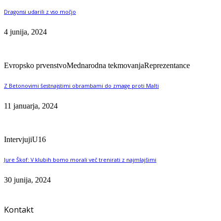
Dragonsi udarili z vso močjo
4 junija, 2024
Evropsko prvenstvo
Mednarodna tekmovanja
Reprezentance
Z Betonovimi šestnajstimi obrambami do zmage proti Malti
11 januarja, 2024
Intervjuji
U16
Jure Škof: V klubih bomo morali več trenirati z najmlajšimi
30 junija, 2024
Kontakt