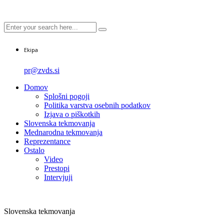
Ekipa
pr@zvds.si
Domov
Splošni pogoji
Politika varstva osebnih podatkov
Izjava o piškotkih
Slovenska tekmovanja
Mednarodna tekmovanja
Reprezentance
Ostalo
Video
Prestopi
Intervjuji
Slovenska tekmovanja