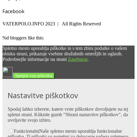
Facebook
VATERPOLO.INFO 2023 | All Rights Reserved
%d
bloggers like this:
Spletno mesto uporablja piškotke in s tem zbira podatke o vašem
obisku strani, prikazuje vsebine družabnih omrežjih in oglasih.
Podrobnejše informacije na strani
Zasebnost
.
Sprejmi vse piškotke
Nastavitve piškotkov
Spodaj lahko izberete, katere vrste piškotkov dovoljujete na tej
spletni strani. Kliknite gumb "Shrani nastavitve piškotkov", da
uveljavite svojo izbiro.
Funkcionalni
Naše spletno mesto uporablja funkcionalne
piškotke. Ti piškotki so potrebni za delovanje našega spletnega