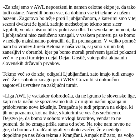
»Za zdaj smo v AWL neporaženi in namen celotne ekipe je, da tako
tudi ostane. Naredili bomo vse, da dobimo vse tri tekme v našem
bazenu. Zagotovo bo težje proti Ljubljančanom, s katerimi smo v tej
sezoni dvakrat že igrali, zadnjo medsebojno tekmo smo sicer
izgubili, vendar nismo bili v polni zasedbi. To seveda ne pomeni, da
Ljubljančani niso zasluženo zmagali, v vsakem primeru pa se bomo
v nedeljo maksimalno potrudili, da jih premagamo. V veliko pomoč
nam bo vrnitev Jureta Betona v naša vrata, saj smo z njim bolj
zanesljivi v obrambi, kjer pa bomo morali predvsem igralci pokazati
več,« je pred turnirjem dejal Dejan Gostić, vaterpolist aktualnih
slovenskih državnih prvakov.
Tekmo več so do zdaj odigrali Ljubljančani, zato imajo tudi zmago
več. Že s sobotno zmago proti WBV Grazu bi si dokončno
zagotovili uvrstitev na zaključni turnir.
»Liga AWL je vsekakor dobrodošla, da ne igramo le slovenske lige,
kajti na ta način se spoznavamo tudi z drugimi načini igranja in
pridobivamo nove izkušnje. Drugačna je tudi priprava na ekipe, ki
jih ne poznamo, kot na tiste, s katerimi se ves čas srečujemo.
Dejstvo je, da bomo v soboto v vlogi favoritov, vendar to ne
pomeni, da bo zmaga prišla sama od sebe. Na roke nam ravno ne
gre, da bomo z Gradčani igrali v soboto zvečer, že v nedeljo
dopoldne pa nas čaka tekma s Kranjčani. Ampak nič zato, na voljo