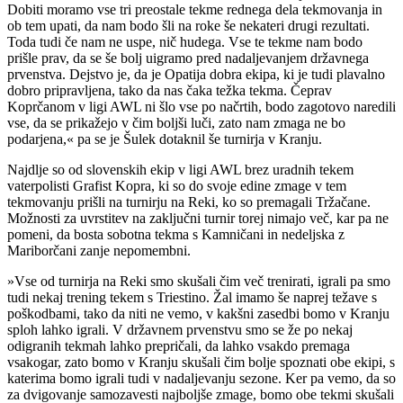
Dobiti moramo vse tri preostale tekme rednega dela tekmovanja in
ob tem upati, da nam bodo šli na roke še nekateri drugi rezultati.
Toda tudi če nam ne uspe, nič hudega. Vse te tekme nam bodo
prišle prav, da se še bolj uigramo pred nadaljevanjem državnega
prvenstva. Dejstvo je, da je Opatija dobra ekipa, ki je tudi plavalno
dobro pripravljena, tako da nas čaka težka tekma. Čeprav
Koprčanom v ligi AWL ni šlo vse po načrtih, bodo zagotovo naredili
vse, da se prikažejo v čim boljši luči, zato nam zmaga ne bo
podarjena,« pa se je Šulek dotaknil še turnirja v Kranju.
Najdlje so od slovenskih ekip v ligi AWL brez uradnih tekem
vaterpolisti Grafist Kopra, ki so do svoje edine zmage v tem
tekmovanju prišli na turnirju na Reki, ko so premagali Tržačane.
Možnosti za uvrstitev na zaključni turnir torej nimajo več, kar pa ne
pomeni, da bosta sobotna tekma s Kamničani in nedeljska z
Mariborčani zanje nepomembni.
»Vse od turnirja na Reki smo skušali čim več trenirati, igrali pa smo
tudi nekaj trening tekem s Triestino. Žal imamo še naprej težave s
poškodbami, tako da niti ne vemo, v kakšni zasedbi bomo v Kranju
sploh lahko igrali. V državnem prvenstvu smo se že po nekaj
odigranih tekmah lahko prepričali, da lahko vsakdo premaga
vsakogar, zato bomo v Kranju skušali čim bolje spoznati obe ekipi, s
katerima bomo igrali tudi v nadaljevanju sezone. Ker pa vemo, da so
za dvigovanje samozavesti najboljše zmage, bomo obe tekmi skušali