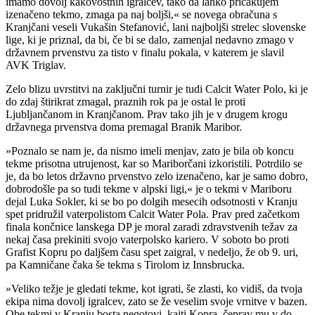
imamo dovolj kakovostnih igralcev, tako da lahko pričakujem
izenačeno tekmo, zmaga pa naj boljši,« se novega obračuna s
Kranjčani veseli Vukašin Stefanović, lani najboljši strelec slovenske
lige, ki je priznal, da bi, če bi se dalo, zamenjal nedavno zmago v
državnem prvenstvu za tisto v finalu pokala, v katerem je slavil
AVK Triglav.
Zelo blizu uvrstitvi na zaključni turnir je tudi Calcit Water Polo, ki je
do zdaj štirikrat zmagal, praznih rok pa je ostal le proti
Ljubljančanom in Kranjčanom. Prav tako jih je v drugem krogu
državnega prvenstva doma premagal Branik Maribor.
»Poznalo se nam je, da nismo imeli menjav, zato je bila ob koncu
tekme prisotna utrujenost, kar so Mariborčani izkoristili. Potrdilo se
je, da bo letos državno prvenstvo zelo izenačeno, kar je samo dobro,
dobrodošle pa so tudi tekme v alpski ligi,« je o tekmi v Mariboru
dejal Luka Sokler, ki se bo po dolgih mesecih odsotnosti v Kranju
spet pridružil vaterpolistom Calcit Water Pola. Prav pred začetkom
finala končnice lanskega DP je moral zaradi zdravstvenih težav za
nekaj časa prekiniti svojo vaterpolsko kariero. V soboto bo proti
Grafist Kopru po daljšem času spet zaigral, v nedeljo, že ob 9. uri,
pa Kamničane čaka še tekma s Tirolom iz Innsbrucka.
»Veliko težje je gledati tekme, kot igrati, še zlasti, ko vidiš, da tvoja
ekipa nima dovolj igralcev, zato se že veselim svoje vrnitve v bazen.
Obe tekmi v Kranju bosta negotovi, kajti Kopra, čeprav mu v do