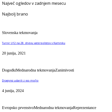
Največ ogledov v zadnjem mesecu
Najbolj brano
Slovenska tekmovanja
Turnir U12 na 28. dnevu vaterpolistov v Kamniku
20 junija, 2021
Dogodki
Mednarodna tekmovanja
Zanimivosti
Dragonsi udarili z vso močjo
4 junija, 2024
Evropsko prvenstvo
Mednarodna tekmovanja
Reprezentance