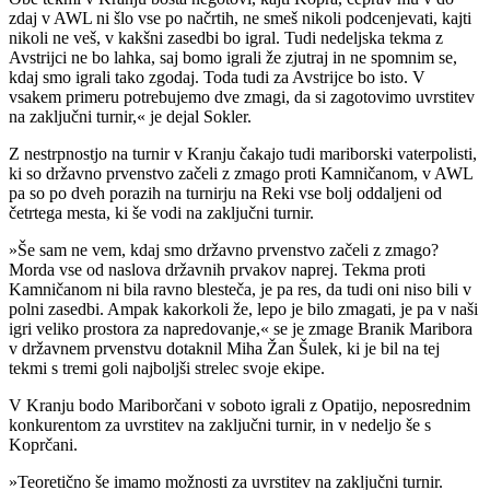
zdaj v AWL ni šlo vse po načrtih, ne smeš nikoli podcenjevati, kajti
nikoli ne veš, v kakšni zasedbi bo igral. Tudi nedeljska tekma z
Avstrijci ne bo lahka, saj bomo igrali že zjutraj in ne spomnim se,
kdaj smo igrali tako zgodaj. Toda tudi za Avstrijce bo isto. V
vsakem primeru potrebujemo dve zmagi, da si zagotovimo uvrstitev
na zaključni turnir,« je dejal Sokler.
Z nestrpnostjo na turnir v Kranju čakajo tudi mariborski vaterpolisti,
ki so državno prvenstvo začeli z zmago proti Kamničanom, v AWL
pa so po dveh porazih na turnirju na Reki vse bolj oddaljeni od
četrtega mesta, ki še vodi na zaključni turnir.
»Še sam ne vem, kdaj smo državno prvenstvo začeli z zmago?
Morda vse od naslova državnih prvakov naprej. Tekma proti
Kamničanom ni bila ravno blesteča, je pa res, da tudi oni niso bili v
polni zasedbi. Ampak kakorkoli že, lepo je bilo zmagati, je pa v naši
igri veliko prostora za napredovanje,« se je zmage Branik Maribora
v državnem prvenstvu dotaknil Miha Žan Šulek, ki je bil na tej
tekmi s tremi goli najboljši strelec svoje ekipe.
V Kranju bodo Mariborčani v soboto igrali z Opatijo, neposrednim
konkurentom za uvrstitev na zaključni turnir, in v nedeljo še s
Koprčani.
»Teoretično še imamo možnosti za uvrstitev na zaključni turnir.