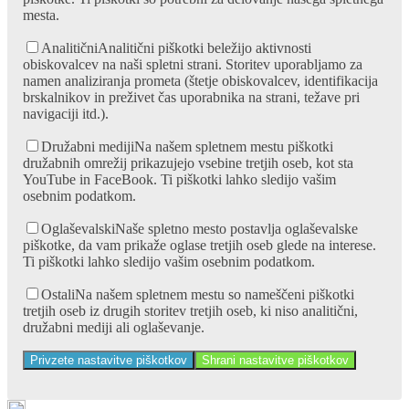
mesta.
Analitični
Analitični piškotki beležijo aktivnosti
obiskovalcev na naši spletni strani. Storitev uporabljamo za
namen analiziranja prometa (štetje obiskovalcev, identifikacija
brskalnikov in preživet čas uporabnika na strani, težave pri
navigaciji itd.).
Družabni mediji
Na našem spletnem mestu piškotki
družabnih omrežij prikazujejo vsebine tretjih oseb, kot sta
YouTube in FaceBook. Ti piškotki lahko sledijo vašim
osebnim podatkom.
Oglaševalski
Naše spletno mesto postavlja oglaševalske
piškotke, da vam prikaže oglase tretjih oseb glede na interese.
Ti piškotki lahko sledijo vašim osebnim podatkom.
Ostali
Na našem spletnem mestu so nameščeni piškotki
tretjih oseb iz drugih storitev tretjih oseb, ki niso analitični,
družabni mediji ali oglaševanje.
Privzete nastavitve piškotkov
Shrani nastavitve piškotkov