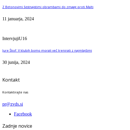
Z Betonovimi šestnajstimi obrambami do zmage proti Malti
11 januarja, 2024
Intervjuji
U16
Jure Škof: V klubih bomo morali več trenirati z najmlajšimi
30 junija, 2024
Kontakt
Kontaktirajte nas
pr@zvds.si
Facebook
Zadnje novice