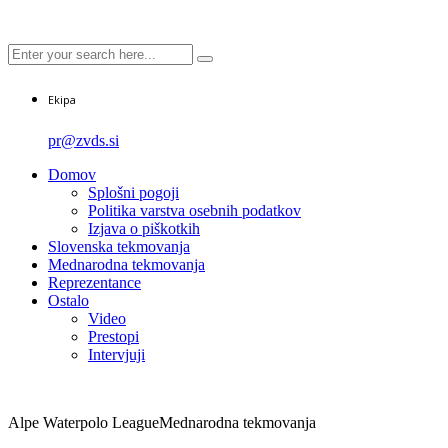
Ekipa
pr@zvds.si
Domov
Splošni pogoji
Politika varstva osebnih podatkov
Izjava o piškotkih
Slovenska tekmovanja
Mednarodna tekmovanja
Reprezentance
Ostalo
Video
Prestopi
Intervjuji
Alpe Waterpolo League
Mednarodna tekmovanja