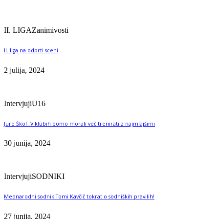
II. LIGA
Zanimivosti
II. liga na odprti sceni
2 julija, 2024
Intervjuji
U16
Jure Škof: V klubih bomo morali več trenirati z najmlajšimi
30 junija, 2024
Intervjuji
SODNIKI
Mednarodni sodnik Tomi Kavčič tokrat o sodniških pravilih!
27 junija, 2024