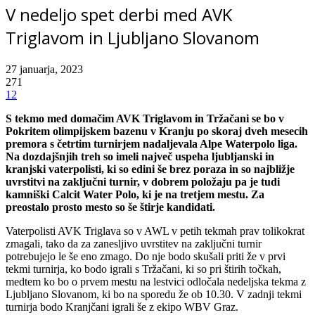
V nedeljo spet derbi med AVK
Triglavom in Ljubljano Slovanom
27 januarja, 2023
271
12
S tekmo med domačim AVK Triglavom in Tržačani se bo v
Pokritem olimpijskem bazenu v Kranju po skoraj dveh mesecih
premora s četrtim turnirjem nadaljevala Alpe Waterpolo liga.
Na dozdajšnjih treh so imeli največ uspeha ljubljanski in
kranjski vaterpolisti, ki so edini še brez poraza in so najbližje
uvrstitvi na zaključni turnir, v dobrem položaju pa je tudi
kamniški Calcit Water Polo, ki je na tretjem mestu. Za
preostalo prosto mesto so še štirje kandidati.
Vaterpolisti AVK Triglava so v AWL v petih tekmah prav tolikokrat
zmagali, tako da za zanesljivo uvrstitev na zaključni turnir
potrebujejo le še eno zmago. Do nje bodo skušali priti že v prvi
tekmi turnirja, ko bodo igrali s Tržačani, ki so pri štirih točkah,
medtem ko bo o prvem mestu na lestvici odločala nedeljska tekma z
Ljubljano Slovanom, ki bo na sporedu že ob 10.30. V zadnji tekmi
turnirja bodo Kranjčani igrali še z ekipo WBV Graz.