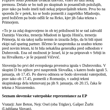
Priprave bodo potekale dvakrat dnevno, vmes bo tudi nekaj
premora. Delalo se bo tudi po skupinah in posamičnih položajih,
prav tako pa bodo imeli tudi nekaj pripravljalnih tekem. Prva bo na
sporedu že v petek, ko se bodo pomerili z zagrebško Mladostjo,
pred božičem pa bodo odšli še na Reko, kjer jih čaka tekma s
Primorjem.
»To je za zdaj dogovorjeno in ob tej priložnosti bi se rad zahvalil
Damirju Vinceku, trenerju Mladosti in Igorju Hiniću, trenerju
Primorja, ki sta takoj našla termin in izrazila željo, da bi bili njuni
ekipi naš sparing partner. Iščemo še nasprotnika za uradno tekmo
pred novim letom, ki bi bila nekakšna generalka pred odhodom v
Dubrovnik. Ena od možnosti je Izrael, ki je na pripravah v Srbiji in
na Hrvaškem,« je še pojasnil Vičević.
Slovenija bo prvi del evropskega prvenstva igrala v Dubrovniku. V
skupini D bo njihov prvi nasprotnik Slovaška, s katero bodo igrali 5.
januarja, ob 17.45. Po dnevu odmora se bodo slovenski vaterpolisti,
prav tako ob 17.45, pomerili z Romunijo, v zadnji tekmi
skupinskega dela tekmovanj pa jih 9. januarja, ob 20.15, čaka še
tekma z Nizozemsko.
Seznam slovenske vaterpolske reprezentance za EP
Vratarji: Jure Beton, Nejc Osel (oba Triglav), Gašper Žurbi
(Ljubljana Slovan).