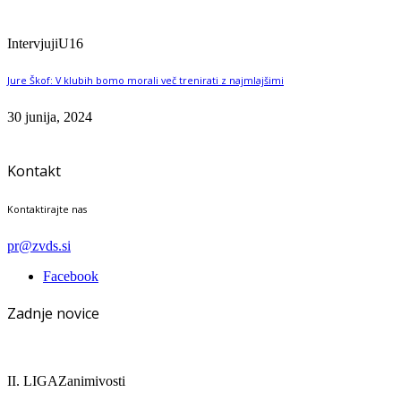
Intervjuji
U16
Jure Škof: V klubih bomo morali več trenirati z najmlajšimi
30 junija, 2024
Kontakt
Kontaktirajte nas
pr@zvds.si
Facebook
Zadnje novice
II. LIGA
Zanimivosti