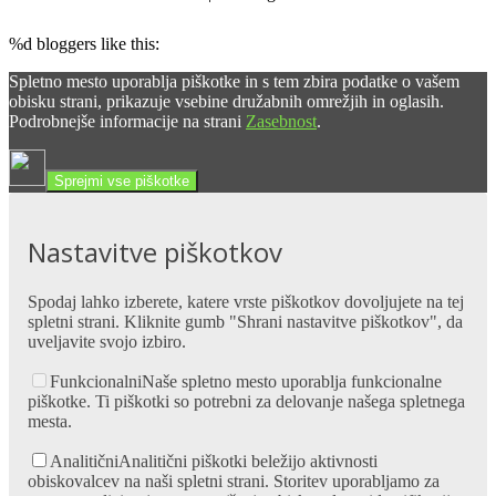
%d
bloggers like this:
Spletno mesto uporablja piškotke in s tem zbira podatke o vašem
obisku strani, prikazuje vsebine družabnih omrežjih in oglasih.
Podrobnejše informacije na strani
Zasebnost
.
Sprejmi vse piškotke
Nastavitve piškotkov
Spodaj lahko izberete, katere vrste piškotkov dovoljujete na tej
spletni strani. Kliknite gumb "Shrani nastavitve piškotkov", da
uveljavite svojo izbiro.
Funkcionalni
Naše spletno mesto uporablja funkcionalne
piškotke. Ti piškotki so potrebni za delovanje našega spletnega
mesta.
Analitični
Analitični piškotki beležijo aktivnosti
obiskovalcev na naši spletni strani. Storitev uporabljamo za