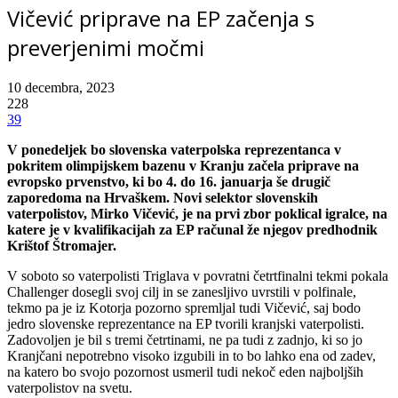
Vičević priprave na EP začenja s
preverjenimi močmi
10 decembra, 2023
228
39
V ponedeljek bo slovenska vaterpolska reprezentanca v
pokritem olimpijskem bazenu v Kranju začela priprave na
evropsko prvenstvo, ki bo 4. do 16. januarja še drugič
zaporedoma na Hrvaškem. Novi selektor slovenskih
vaterpolistov, Mirko Vičević, je na prvi zbor poklical igralce, na
katere je v kvalifikacijah za EP računal že njegov predhodnik
Krištof Štromajer.
V soboto so vaterpolisti Triglava v povratni četrtfinalni tekmi pokala
Challenger dosegli svoj cilj in se zanesljivo uvrstili v polfinale,
tekmo pa je iz Kotorja pozorno spremljal tudi Vičević, saj bodo
jedro slovenske reprezentance na EP tvorili kranjski vaterpolisti.
Zadovoljen je bil s tremi četrtinami, ne pa tudi z zadnjo, ki so jo
Kranjčani nepotrebno visoko izgubili in to bo lahko ena od zadev,
na katero bo svojo pozornost usmeril tudi nekoč eden najboljših
vaterpolistov na svetu.