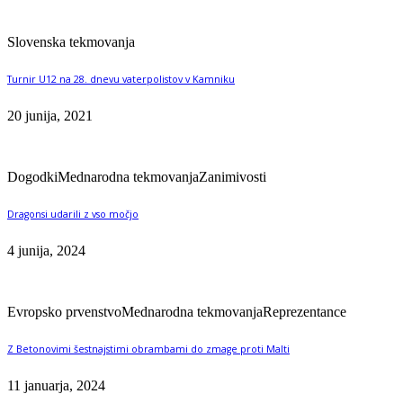
Slovenska tekmovanja
Turnir U12 na 28. dnevu vaterpolistov v Kamniku
20 junija, 2021
Dogodki
Mednarodna tekmovanja
Zanimivosti
Dragonsi udarili z vso močjo
4 junija, 2024
Evropsko prvenstvo
Mednarodna tekmovanja
Reprezentance
Z Betonovimi šestnajstimi obrambami do zmage proti Malti
11 januarja, 2024