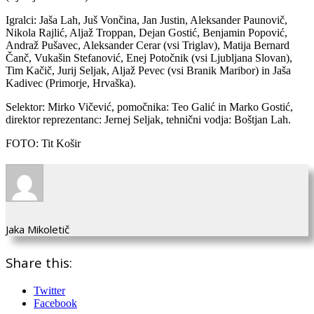
Igralci: Jaša Lah, Juš Vončina, Jan Justin, Aleksander Paunovič,
Nikola Rajlić, Aljaž Troppan, Dejan Gostić, Benjamin Popović,
Andraž Pušavec, Aleksander Cerar (vsi Triglav), Matija Bernard
Čanč, Vukašin Stefanović, Enej Potočnik (vsi Ljubljana Slovan),
Tim Kačič, Jurij Seljak, Aljaž Pevec (vsi Branik Maribor) in Jaša
Kadivec (Primorje, Hrvaška).
Selektor: Mirko Vičević, pomočnika: Teo Galić in Marko Gostić,
direktor reprezentanc: Jernej Seljak, tehnični vodja: Boštjan Lah.
FOTO: Tit Košir
Jaka Mikoletič
Share this:
Twitter
Facebook