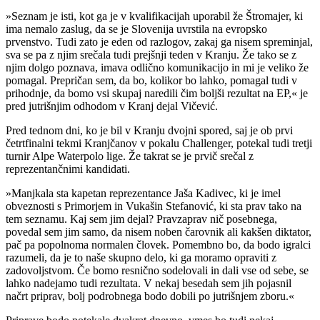
»Seznam je isti, kot ga je v kvalifikacijah uporabil že Štromajer, ki
ima nemalo zaslug, da se je Slovenija uvrstila na evropsko
prvenstvo. Tudi zato je eden od razlogov, zakaj ga nisem spreminjal,
sva se pa z njim srečala tudi prejšnji teden v Kranju. Že tako se z
njim dolgo poznava, imava odlično komunikacijo in mi je veliko že
pomagal. Prepričan sem, da bo, kolikor bo lahko, pomagal tudi v
prihodnje, da bomo vsi skupaj naredili čim boljši rezultat na EP,« je
pred jutrišnjim odhodom v Kranj dejal Vičević.
Pred tednom dni, ko je bil v Kranju dvojni spored, saj je ob prvi
četrtfinalni tekmi Kranjčanov v pokalu Challenger, potekal tudi tretji
turnir Alpe Waterpolo lige. Že takrat se je prvič srečal z
reprezentančnimi kandidati.
»Manjkala sta kapetan reprezentance Jaša Kadivec, ki je imel
obveznosti s Primorjem in Vukašin Stefanović, ki sta prav tako na
tem seznamu. Kaj sem jim dejal? Pravzaprav nič posebnega,
povedal sem jim samo, da nisem noben čarovnik ali kakšen diktator,
pač pa popolnoma normalen človek. Pomembno bo, da bodo igralci
razumeli, da je to naše skupno delo, ki ga moramo opraviti z
zadovoljstvom. Če bomo resnično sodelovali in dali vse od sebe, se
lahko nadejamo tudi rezultata. V nekaj besedah sem jih pojasnil
načrt priprav, bolj podrobnega bodo dobili po jutrišnjem zboru.«