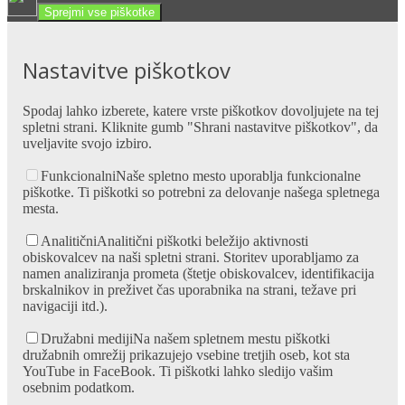
Sprejmi vse piškotke
Nastavitve piškotkov
Spodaj lahko izberete, katere vrste piškotkov dovoljujete na tej
spletni strani. Kliknite gumb "Shrani nastavitve piškotkov", da
uveljavite svojo izbiro.
Funkcionalni
Naše spletno mesto uporablja funkcionalne
piškotke. Ti piškotki so potrebni za delovanje našega spletnega
mesta.
Analitični
Analitični piškotki beležijo aktivnosti
obiskovalcev na naši spletni strani. Storitev uporabljamo za
namen analiziranja prometa (štetje obiskovalcev, identifikacija
brskalnikov in preživet čas uporabnika na strani, težave pri
navigaciji itd.).
Družabni mediji
Na našem spletnem mestu piškotki
družabnih omrežij prikazujejo vsebine tretjih oseb, kot sta
YouTube in FaceBook. Ti piškotki lahko sledijo vašim
osebnim podatkom.