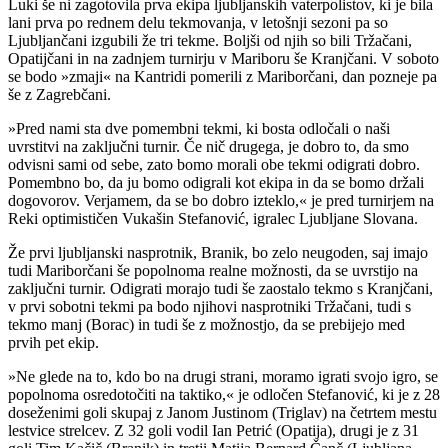
Luki še ni zagotovila prva ekipa ljubljanskih vaterpolistov, ki je bila
lani prva po rednem delu tekmovanja, v letošnji sezoni pa so
Ljubljančani izgubili že tri tekme. Boljši od njih so bili Tržačani,
Opatijčani in na zadnjem turnirju v Mariboru še Kranjčani. V soboto
se bodo »zmaji« na Kantridi pomerili z Mariborčani, dan pozneje pa
še z Zagrebčani.
»Pred nami sta dve pomembni tekmi, ki bosta odločali o naši
uvrstitvi na zaključni turnir. Če nič drugega, je dobro to, da smo
odvisni sami od sebe, zato bomo morali obe tekmi odigrati dobro.
Pomembno bo, da ju bomo odigrali kot ekipa in da se bomo držali
dogovorov. Verjamem, da se bo dobro izteklo,« je pred turnirjem na
Reki optimističen Vukašin Stefanović, igralec Ljubljane Slovana.
Že prvi ljubljanski nasprotnik, Branik, bo zelo neugoden, saj imajo
tudi Mariborčani še popolnoma realne možnosti, da se uvrstijo na
zaključni turnir. Odigrati morajo tudi še zaostalo tekmo s Kranjčani,
v prvi sobotni tekmi pa bodo njihovi nasprotniki Tržačani, tudi s
tekmo manj (Borac) in tudi še z možnostjo, da se prebijejo med
prvih pet ekip.
»Ne glede na to, kdo bo na drugi strani, moramo igrati svojo igro, se
popolnoma osredotočiti na taktiko,« je odločen Stefanović, ki je z 28
doseženimi goli skupaj z Janom Justinom (Triglav) na četrtem mestu
lestvice strelcev. Z 32 goli vodil Ian Petrić (Opatija), drugi je z 31