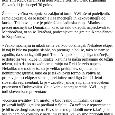
goli Tim Kačič (Branik) in tretji Matija Bernard Čanč (Ljubljana
Slovan), ki je dosegel 30 golov.
Že to, da večina vstopnic za zaključni turnir AWL še ni podeljenih,
samo dokazuje, da je letošnja liga močnejša in kakovostnejša od
lanske. Tekmovanju se je pridružila mladinska ekipa Mladosti,
precej močnejši so Dunajčani, ki so se zelo okrepili, napredovali so
Mariborčani, tu so še Tržačani, podcenjevati ne gre niti Kamničanov
in Koprčanov.
»Veliko močnejša in nikoli se ne ve, kdo bo zmagal. Nekatere ekipe,
ki naj bi bile na papirju slabše, so premagale boljše, tako se nam je
zgodilo, da smo izgubili proti Trstu. Ampak to, da je liga močnejša,
je dobro za vse, klube in igralce, kajti na ta način prihajamo do težjih
tekem, tako da bo na zadnjem turnirju na Reki še zelo napeto.
Nekoliko me moti le to, da je veliko prekinitev, saj nimamo
kontinuitete igranja, tako da je težko loviti formo in vpliva na
pripravljenost ekipe,« si manj prekinitev med ligo želi 21-letni
slovenski reprezentant, ki je v začetku januarja igral na evropskem
prvenstvu v Dubrovniku. Če je korak naprej naredila AWL, jo je
tudi slovenska reprezentanca.
»Končna uvrstitev, 14. mesto, je bilo realno in mislim, da smo
prikazali boljše igre kot predlani v Splitu. Za večino v reprezentanci
je bil to že drugi nastop na EP, s tem smo pridobili nove izkušnje in
vse to nam bo koristilo v nadaljnji karieri. Veliko smo pridobili tudi s