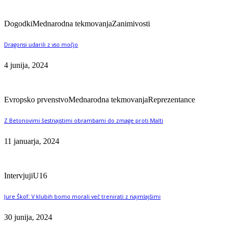
Dogodki
Mednarodna tekmovanja
Zanimivosti
Dragonsi udarili z vso močjo
4 junija, 2024
Evropsko prvenstvo
Mednarodna tekmovanja
Reprezentance
Z Betonovimi šestnajstimi obrambami do zmage proti Malti
11 januarja, 2024
Intervjuji
U16
Jure Škof: V klubih bomo morali več trenirati z najmlajšimi
30 junija, 2024