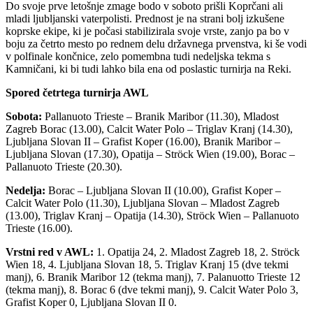
Do svoje prve letošnje zmage bodo v soboto prišli Koprčani ali
mladi ljubljanski vaterpolisti. Prednost je na strani bolj izkušene
koprske ekipe, ki je počasi stabilizirala svoje vrste, zanjo pa bo v
boju za četrto mesto po rednem delu državnega prvenstva, ki še vodi
v polfinale končnice, zelo pomembna tudi nedeljska tekma s
Kamničani, ki bi tudi lahko bila ena od poslastic turnirja na Reki.
Spored četrtega turnirja AWL
Sobota:
Pallanuoto Trieste – Branik Maribor (11.30), Mladost
Zagreb Borac (13.00), Calcit Water Polo – Triglav Kranj (14.30),
Ljubljana Slovan II – Grafist Koper (16.00), Branik Maribor –
Ljubljana Slovan (17.30), Opatija – Ströck Wien (19.00), Borac –
Pallanuoto Trieste (20.30).
Nedelja:
Borac – Ljubljana Slovan II (10.00), Grafist Koper –
Calcit Water Polo (11.30), Ljubljana Slovan – Mladost Zagreb
(13.00), Triglav Kranj – Opatija (14.30), Ströck Wien – Pallanuoto
Trieste (16.00).
Vrstni red v AWL:
1. Opatija 24, 2. Mladost Zagreb 18, 2. Ströck
Wien 18, 4. Ljubljana Slovan 18, 5. Triglav Kranj 15 (dve tekmi
manj), 6. Branik Maribor 12 (tekma manj), 7. Palanuotto Trieste 12
(tekma manj), 8. Borac 6 (dve tekmi manj), 9. Calcit Water Polo 3,
Grafist Koper 0, Ljubljana Slovan II 0.