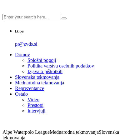
Ekipa
pr@zvds.si
Domov
Splošni pogoji
Politika varstva osebnih podatkov
Izjava o piškotkih
Slovenska tekmovanja
Mednarodna tekmovanja
Reprezentance
Ostalo
Video
Prestopi
Intervjuji
Alpe Waterpolo League
Mednarodna tekmovanja
Slovenska
tekmovanja