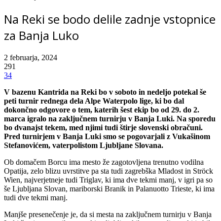
Na Reki se bodo delile zadnje vstopnice
za Banja Luko
2 februarja, 2024
291
34
V bazenu Kantrida na Reki bo v soboto in nedeljo potekal še
peti turnir rednega dela Alpe Waterpolo lige, ki bo dal
dokončno odgovore o tem, katerih šest ekip bo od 29. do 2.
marca igralo na zaključnem turnirju v Banja Luki. Na sporedu
bo dvanajst tekem, med njimi tudi štirje slovenski obračuni.
Pred turnirjem v Banja Luki smo se pogovarjali z Vukašinom
Stefanovićem, vaterpolistom Ljubljane Slovana.
Ob domačem Borcu ima mesto že zagotovljena trenutno vodilna
Opatija, zelo blizu uvrstitve pa sta tudi zagrebška Mladost in Ströck
Wien, najverjetneje tudi Triglav, ki ima dve tekmi manj, v igri pa so
še Ljubljana Slovan, mariborski Branik in Palanuotto Trieste, ki ima
tudi dve tekmi manj.
Manjše presenečenje je, da si mesta na zaključnem turnirju v Banja