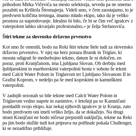
prihodom Mirka Vičevića na mesto selektorja, seveda pa ne smemo
pozabiti na Krištofa Štromajerja. Videli smo, v čem zaostajamo, to je
predvsem količina treninga, imamo mlado ekipo, tako da je veliko
prostora za napredovanje. Idealno bi bilo, če bi se čim več igralcev z
vaterpolom lahko ukvarjalo profesionalno,« je želja Stefanovića.
Štiri tekme za slovensko državno prvenstvo
Kot smo že omenili, bodo na Reki štiri tekme štele tudi za slovensko
državno prvenstvo. V njej sta brez poraza Branik in Triglav, ki
morata odigrati še medsebojno tekmo, datum še ni določen, en
poraz, proti Kranjčanom, ima Ljubljana Slovan. Ob derbiju med
ljubljanskimi in mariborskimi vaterpolisti bosta v soboto še tekmi
med Calcit Water Polom in Triglavom ter Ljubljano Slovanom II in
Grafist Koprom, v nedeljo pa še med koprskimi in kamniškimi
vaterpolisti.
V zadnjih sezonah so bile tekme med Calcit Water Polom in
Triglavom vedno napete in zanimive, v letošnji pa so Kamničani
pomladili svojo ekipo, kar nekaj njihovih igralcev je iz Kranja, zato
bodo predvsem oni imeli veliko željo, da se dokažejo. Na drugi
strani Kranjčani ne bodo ničesar prepustili naključju, tekme na Reki
pa jim bodo služile tudi kot priprava na polfinale pokala Challenger,
ki se nezadržno približuje.