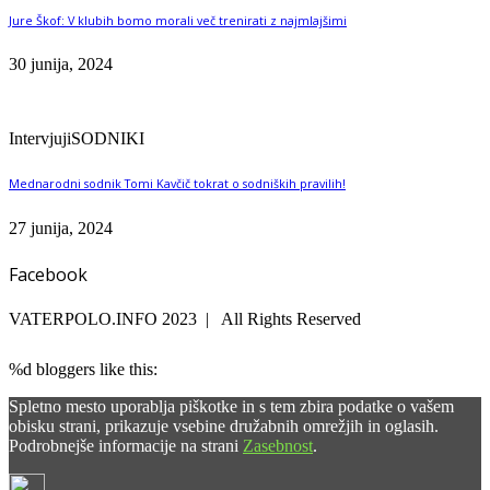
Jure Škof: V klubih bomo morali več trenirati z najmlajšimi
30 junija, 2024
Intervjuji
SODNIKI
Mednarodni sodnik Tomi Kavčič tokrat o sodniških pravilih!
27 junija, 2024
Facebook
VATERPOLO.INFO 2023 | All Rights Reserved
%d
bloggers like this:
Spletno mesto uporablja piškotke in s tem zbira podatke o vašem
obisku strani, prikazuje vsebine družabnih omrežjih in oglasih.
Podrobnejše informacije na strani
Zasebnost
.