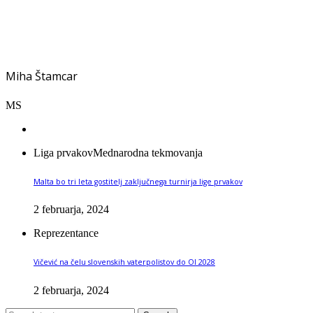
Miha Štamcar
MS
Liga prvakov
Mednarodna tekmovanja
Malta bo tri leta gostitelj zaključnega turnirja lige prvakov
2 februarja, 2024
Reprezentance
Vičević na čelu slovenskih vaterpolistov do OI 2028
2 februarja, 2024