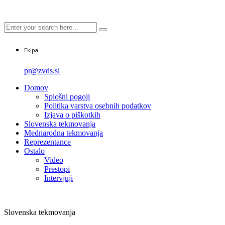
Ekipa
pr@zvds.si
Domov
Splošni pogoji
Politika varstva osebnih podatkov
Izjava o piškotkih
Slovenska tekmovanja
Mednarodna tekmovanja
Reprezentance
Ostalo
Video
Prestopi
Intervjuji
Slovenska tekmovanja