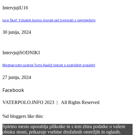
Intervjuji
U16
Jure Škof: V klubih bomo morali več trenirati z najmlajšimi
30 junija, 2024
Intervjuji
SODNIKI
Mednarodni sodnik Tomi Kavčič tokrat o sodniških pravilih!
27 junija, 2024
Facebook
VATERPOLO.INFO 2023 | All Rights Reserved
%d
bloggers like this:
Spletno mesto uporablja piškotke in s tem zbira podatke o vašem
obisku strani, prikazuje vsebine družabnih omrežjih in oglasih.