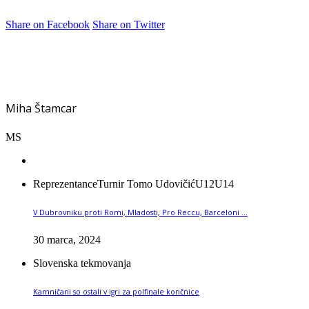
Share on Facebook
Share on Twitter
Miha Štamcar
MS
Reprezentance
Turnir Tomo Udovičić
U12
U14
V Dubrovniku proti Romi, Mladosti, Pro Reccu, Barceloni …
30 marca, 2024
Slovenska tekmovanja
Kamničani so ostali v igri za polfinale končnice