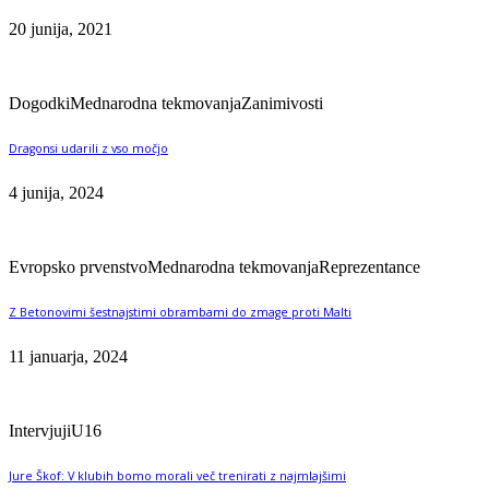
20 junija, 2021
Dogodki
Mednarodna tekmovanja
Zanimivosti
Dragonsi udarili z vso močjo
4 junija, 2024
Evropsko prvenstvo
Mednarodna tekmovanja
Reprezentance
Z Betonovimi šestnajstimi obrambami do zmage proti Malti
11 januarja, 2024
Intervjuji
U16
Jure Škof: V klubih bomo morali več trenirati z najmlajšimi