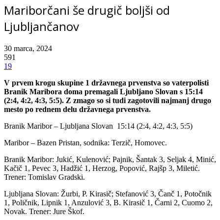
Mariborčani še drugič boljši od
Ljubljančanov
30 marca, 2024
591
19
V prvem krogu skupine 1 državnega prvenstva so vaterpolisti
Branik Maribora doma premagali Ljubljano Slovan s 15:14
(2:4, 4:2, 4:3, 5:5). Z zmago so si tudi zagotovili najmanj drugo
mesto po rednem delu državnega prvenstva.
Branik Maribor – Ljubljana Slovan 15:14 (2:4, 4:2, 4:3, 5:5)
Maribor – Bazen Pristan, sodnika: Terzič, Homovec.
Branik Maribor: Jukić, Kulenović; Pajnik, Šantak 3, Seljak 4, Minić,
Kačič 1, Pevec 3, Hadžić 1, Herzog, Popović, Rajšp 3, Miletić.
Trener: Tomislav Gradski.
Ljubljana Slovan: Žurbi, P. Kirasič; Stefanović 3, Čanč 1, Potočnik
1, Poličnik, Lipnik 1, Anzulović 3, B. Kirasič 1, Čarni 2, Cuomo 2,
Novak. Trener: Jure Škof.