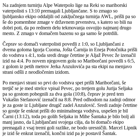
Na zadnjem turnirju Alpe Waterpolo lige na Reki so mariborski
vaterpolisti s 13:10 premagali Ljubljančane. S to zmago so
ljubljansko ekipo oddaljili od zaključnega turnirja AWL, prišli pa so
še do pomembne zmage v državnem prvenstvu, s katero so bili na
dobri poti, da po rednem delu tekmovanja osvojijo najmanj drugo
mesto. Z zmago v domačem bazenu so ga samo še potrdili.
Čeprav so domači vaterpolisti povedli z 1:0, so Ljubljančani z
dvema goloma Igorja Cuoma, Jošta Čarnija in Eneja Potočnika prišli
do vodstva s 4:1, toda sredi druge četrtine je Aljaž Pevec že izenačil
izid na 4:4. Po novem njegovem golu so Mariborčani povedli s 6:5,
z golom iz petih metrov Jerka Anzulovića pa sta ekipi na menjavo
strani odšli z neodločenim izidom.
Po menjavi strani so prvi do vodstva spet prišli Mariborčani, še
tretjič se je med strelce vpisal Pevec, po tretjem golu Jurija Seljaka
pa so gostom pobegnili za dva gola (10:8), čeprav je pred tem
Vukašin Stefanović izenačil na 8:8. Pred odhodom na zadnji odmor
je za goste iz Ljubljane drugič zadel Anzulović. Sredi zadnje četrtine
so gostje še enkrat prišli do minimalnega vodstva, uspešen je bil
Čarni (13:12), toda po golih Seljaka in Mihe Šantaka je bilo bolj ali
manj jasno, da Ljubljančani svojega cilja, da bi domačo ekipo
premagali z vsaj tremi goli razlike, ne bodo uresničili. Marcel Lipnik
je izid še enkrat izenačil, končni izid pa je postavil Šantak.