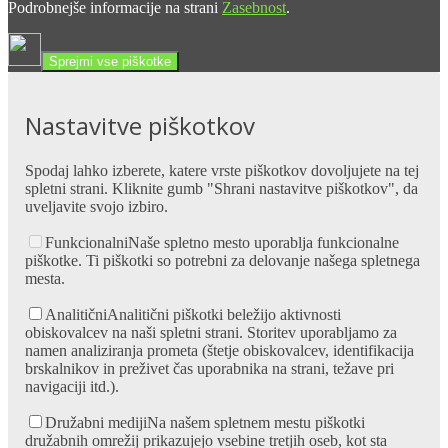
Podrobnejše informacije na strani
Zasebnost
.
Sprejmi vse piškotke
Nastavitve piškotkov
Spodaj lahko izberete, katere vrste piškotkov dovoljujete na tej
spletni strani. Kliknite gumb "Shrani nastavitve piškotkov", da
uveljavite svojo izbiro.
Funkcionalni
Naše spletno mesto uporablja funkcionalne
piškotke. Ti piškotki so potrebni za delovanje našega spletnega
mesta.
Analitični
Analitični piškotki beležijo aktivnosti
obiskovalcev na naši spletni strani. Storitev uporabljamo za
namen analiziranja prometa (štetje obiskovalcev, identifikacija
brskalnikov in preživet čas uporabnika na strani, težave pri
navigaciji itd.).
Družabni mediji
Na našem spletnem mestu piškotki
družabnih omrežij prikazujejo vsebine tretjih oseb, kot sta