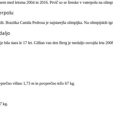
 osem med letoma 2004 in 2016. Prvič so se ženske v vaterpolu na olimpij
erpolu
etih. Brazilka Camila Pedrosa je najstarejša olimpijka. Na olimpijskih igra
daljo
 bila stara le 17 let. Gillian van den Berg je medaljo osvojila leta 2008 
povprečno višino 1,73 m in povprečno težo 67 kg.
7 kg.