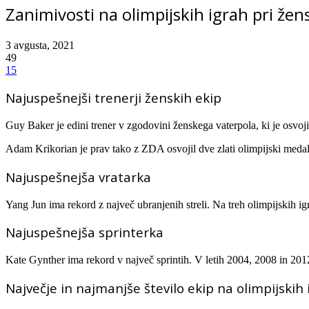
Zanimivosti na olimpijskih igrah pri že
3 avgusta, 2021
49
15
Najuspešnejši trenerji ženskih ekip
Guy Baker je edini trener v zgodovini ženskega vaterpola, ki je osvoji
Adam Krikorian je prav tako z ZDA osvojil dve zlati olimpijski medal
Najuspešnejša vratarka
Yang Jun ima rekord z največ ubranjenih streli. Na treh olimpijskih ig
Najuspešnejša sprinterka
Kate Gynther ima rekord v največ sprintih. V letih 2004, 2008 in 2012
Največje in najmanjše število ekip na olimpijskih 