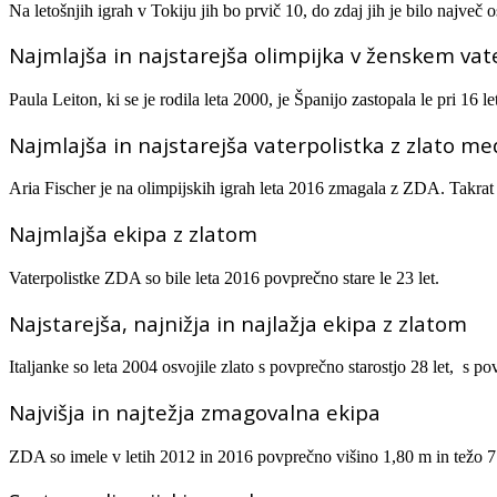
Na letošnjih igrah v Tokiju jih bo prvič 10, do zdaj jih je bilo največ
Najmlajša in najstarejša olimpijka v ženskem vat
Paula Leiton, ki se je rodila leta 2000, je Španijo zastopala le pri 16 l
Najmlajša in najstarejša vaterpolistka z zlato me
Aria Fischer je na olimpijskih igrah leta 2016 zmagala z ZDA. Takrat je
Najmlajša ekipa z zlatom
Vaterpolistke ZDA so bile leta 2016 povprečno stare le 23 let.
Najstarejša, najnižja in najlažja ekipa z zlatom
Italjanke so leta 2004 osvojile zlato s povprečno starostjo 28 let, s 
Najvišja in najtežja zmagovalna ekipa
ZDA so imele v letih 2012 in 2016 povprečno višino 1,80 m in težo 7