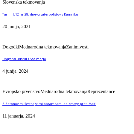
Slovenska tekmovanja
Turnir U12 na 28. dnevu vaterpolistov v Kamniku
20 junija, 2021
Dogodki
Mednarodna tekmovanja
Zanimivosti
Dragonsi udarili z vso močjo
4 junija, 2024
Evropsko prvenstvo
Mednarodna tekmovanja
Reprezentance
Z Betonovimi šestnajstimi obrambami do zmage proti Malti
11 januarja, 2024