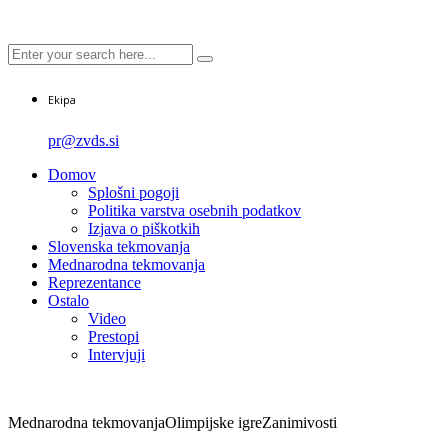
Ekipa
pr@zvds.si
Domov
Splošni pogoji
Politika varstva osebnih podatkov
Izjava o piškotkih
Slovenska tekmovanja
Mednarodna tekmovanja
Reprezentance
Ostalo
Video
Prestopi
Intervjuji
Mednarodna tekmovanja
Olimpijske igre
Zanimivosti