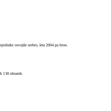
polistke osvojile srebro, leta 2004 pa bron.
nih 138 obramb.