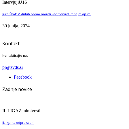
Intervjuji
U16
Jure Škof: V klubih bomo morali več trenirati z najmlajšimi
30 junija, 2024
Kontakt
Kontaktirajte nas
pr@zvds.si
Facebook
Zadnje novice
II. LIGA
Zanimivosti
II. liga na odprti sceni