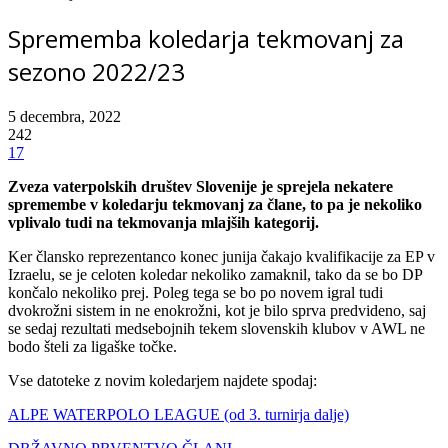
Sprememba koledarja tekmovanj za
sezono 2022/23
5 decembra, 2022
242
17
Zveza vaterpolskih društev Slovenije je sprejela nekatere
spremembe v koledarju tekmovanj za člane, to pa je nekoliko
vplivalo tudi na tekmovanja mlajših kategorij.
Ker člansko reprezentanco konec junija čakajo kvalifikacije za EP v
Izraelu, se je celoten koledar nekoliko zamaknil, tako da se bo DP
končalo nekoliko prej. Poleg tega se bo po novem igral tudi
dvokrožni sistem in ne enokrožni, kot je bilo sprva predvideno, saj
se sedaj rezultati medsebojnih tekem slovenskih klubov v AWL ne
bodo šteli za ligaške točke.
Vse datoteke z novim koledarjem najdete spodaj:
ALPE WATERPOLO LEAGUE (od 3. turnirja dalje)