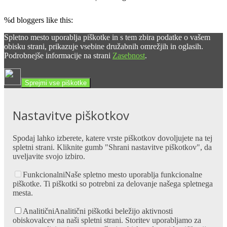
%d
bloggers like this:
Spletno mesto uporablja piškotke in s tem zbira podatke o vašem
obisku strani, prikazuje vsebine družabnih omrežjih in oglasih.
Podrobnejše informacije na strani
Zasebnost
.
Sprejmi vse piškotke
Nastavitve piškotkov
Spodaj lahko izberete, katere vrste piškotkov dovoljujete na tej
spletni strani. Kliknite gumb "Shrani nastavitve piškotkov", da
uveljavite svojo izbiro.
Funkcionalni
Naše spletno mesto uporablja funkcionalne
piškotke. Ti piškotki so potrebni za delovanje našega spletnega
mesta.
Analitični
Analitični piškotki beležijo aktivnosti
obiskovalcev na naši spletni strani. Storitev uporabljamo za