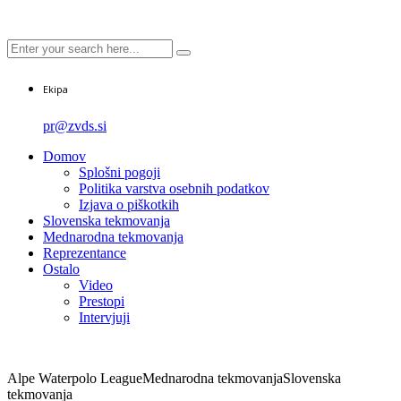
Ekipa
pr@zvds.si
Domov
Splošni pogoji
Politika varstva osebnih podatkov
Izjava o piškotkih
Slovenska tekmovanja
Mednarodna tekmovanja
Reprezentance
Ostalo
Video
Prestopi
Intervjuji
Alpe Waterpolo League
Mednarodna tekmovanja
Slovenska
tekmovanja