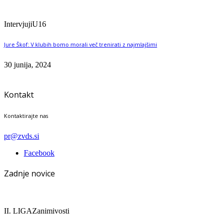
Intervjuji
U16
Jure Škof: V klubih bomo morali več trenirati z najmlajšimi
30 junija, 2024
Kontakt
Kontaktirajte nas
pr@zvds.si
Facebook
Zadnje novice
II. LIGA
Zanimivosti