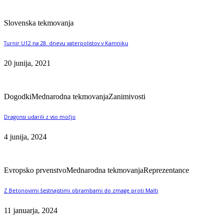
Slovenska tekmovanja
Turnir U12 na 28. dnevu vaterpolistov v Kamniku
20 junija, 2021
Dogodki
Mednarodna tekmovanja
Zanimivosti
Dragonsi udarili z vso močjo
4 junija, 2024
Evropsko prvenstvo
Mednarodna tekmovanja
Reprezentance
Z Betonovimi šestnajstimi obrambami do zmage proti Malti
11 januarja, 2024