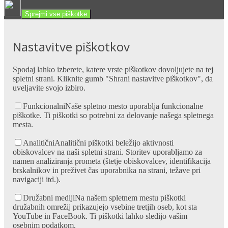
Sprejmi vse piškotke
Nastavitve piškotkov
Spodaj lahko izberete, katere vrste piškotkov dovoljujete na tej
spletni strani. Kliknite gumb "Shrani nastavitve piškotkov", da
uveljavite svojo izbiro.
Funkcionalni
Naše spletno mesto uporablja funkcionalne
piškotke. Ti piškotki so potrebni za delovanje našega spletnega
mesta.
Analitični
Analitični piškotki beležijo aktivnosti
obiskovalcev na naši spletni strani. Storitev uporabljamo za
namen analiziranja prometa (štetje obiskovalcev, identifikacija
brskalnikov in preživet čas uporabnika na strani, težave pri
navigaciji itd.).
Družabni mediji
Na našem spletnem mestu piškotki
družabnih omrežij prikazujejo vsebine tretjih oseb, kot sta
YouTube in FaceBook. Ti piškotki lahko sledijo vašim
osebnim podatkom.