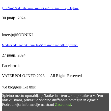
Jure Škof: V klubih bomo morali več trenirati z najmlajšimi
30 junija, 2024
Intervjuji
SODNIKI
Mednarodni sodnik Tomi Kavčič tokrat o sodniških pravilih!
27 junija, 2024
Facebook
VATERPOLO.INFO 2023 | All Rights Reserved
%d
bloggers like this:
Spletno mesto uporablja piškotke in s tem zbira podatke o vašem
obisku strani, prikazuje vsebine družabnih omrežjih in oglasih.
Podrobnejše informacije na strani
Zasebnost
.