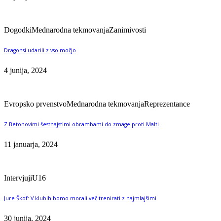
Dogodki
Mednarodna tekmovanja
Zanimivosti
Dragonsi udarili z vso močjo
4 junija, 2024
Evropsko prvenstvo
Mednarodna tekmovanja
Reprezentance
Z Betonovimi šestnajstimi obrambami do zmage proti Malti
11 januarja, 2024
Intervjuji
U16
Jure Škof: V klubih bomo morali več trenirati z najmlajšimi
30 junija, 2024