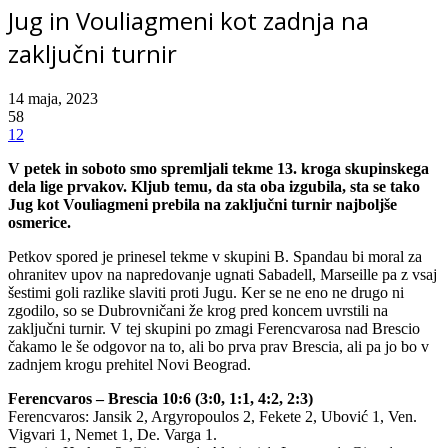
Jug in Vouliagmeni kot zadnja na
zaključni turnir
14 maja, 2023
58
12
V petek in soboto smo spremljali tekme 13. kroga skupinskega
dela lige prvakov. Kljub temu, da sta oba izgubila, sta se tako
Jug kot Vouliagmeni prebila na zaključni turnir najboljše
osmerice.
Petkov spored je prinesel tekme v skupini B. Spandau bi moral za
ohranitev upov na napredovanje ugnati Sabadell, Marseille pa z vsaj
šestimi goli razlike slaviti proti Jugu. Ker se ne eno ne drugo ni
zgodilo, so se Dubrovničani že krog pred koncem uvrstili na
zaključni turnir. V tej skupini po zmagi Ferencvarosa nad Brescio
čakamo le še odgovor na to, ali bo prva prav Brescia, ali pa jo bo v
zadnjem krogu prehitel Novi Beograd.
Ferencvaros – Brescia 10:6 (3:0, 1:1, 4:2, 2:3)
Ferencvaros: Jansik 2, Argyropoulos 2, Fekete 2, Ubović 1, Ven.
Vigvari 1, Nemet 1, De. Varga 1.