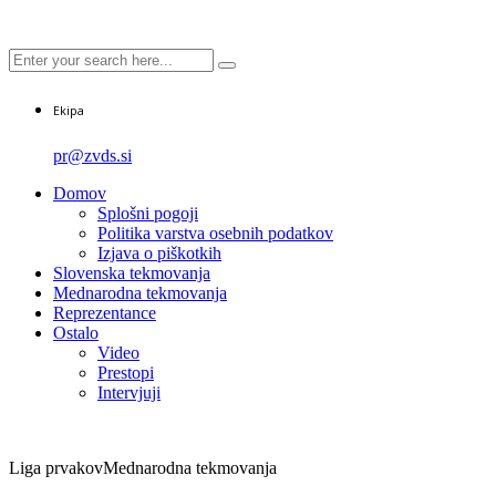
Ekipa
pr@zvds.si
Domov
Splošni pogoji
Politika varstva osebnih podatkov
Izjava o piškotkih
Slovenska tekmovanja
Mednarodna tekmovanja
Reprezentance
Ostalo
Video
Prestopi
Intervjuji
Liga prvakov
Mednarodna tekmovanja