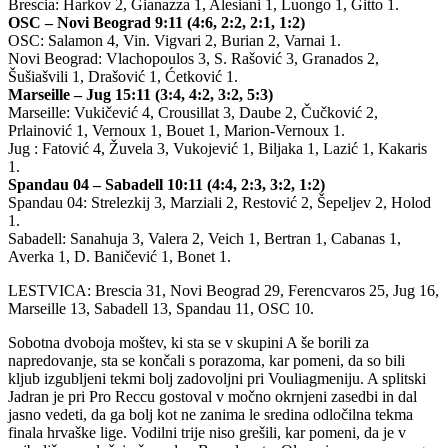
Brescia: Harkov 2, Gianazza 1, Alesiani 1, Luongo 1, Gitto 1.
OSC – Novi Beograd 9:11 (4:6, 2:2, 2:1, 1:2)
OSC: Salamon 4, Vin. Vigvari 2, Burian 2, Varnai 1.
Novi Beograd: Vlachopoulos 3, S. Rašović 3, Granados 2,
Šušiašvili 1, Drašović 1, Ćetković 1.
Marseille – Jug 15:11 (3:4, 4:2, 3:2, 5:3)
Marseille: Vukičević 4, Crousillat 3, Daube 2, Čučković 2,
Prlainović 1, Vernoux 1, Bouet 1, Marion-Vernoux 1.
Jug : Fatović 4, Žuvela 3, Vukojević 1, Biljaka 1, Lazić 1, Kakaris
1.
Spandau 04 – Sabadell 10:11 (4:4, 2:3, 3:2, 1:2)
Spandau 04: Strelezkij 3, Marziali 2, Restović 2, Šepeljev 2, Holod
1.
Sabadell: Sanahuja 3, Valera 2, Veich 1, Bertran 1, Cabanas 1,
Averka 1, D. Baničević 1, Bonet 1.
LESTVICA: Brescia 31, Novi Beograd 29, Ferencvaros 25, Jug 16,
Marseille 13, Sabadell 13, Spandau 11, OSC 10.
Sobotna dvoboja moštev, ki sta se v skupini A še borili za
napredovanje, sta se končali s porazoma, kar pomeni, da so bili
kljub izgubljeni tekmi bolj zadovoljni pri Vouliagmeniju. A splitski
Jadran je pri Pro Reccu gostoval v močno okrnjeni zasedbi in dal
jasno vedeti, da ga bolj kot ne zanima le sredina odločilna tekma
finala hrvaške lige. Vodilni trije niso grešili, kar pomeni, da je v