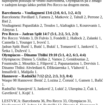
najboljšem položaju še vedno Barceloneta, Olympiacos pa z zmago
v zadnjem krogu lahko prehiti Pro Recco na drugem mestu.
Barceloneta – Vouliagmeni 13:6 (2:0, 6:1, 1:2, 4:3)
Barceloneta: Pavillard 3, Famera 2, Matkovic 2, Tahull 2, Perrone 2,
Biel 2.
Vouliagmeni: Papasifakis 2, Troulos 1, Alafragkis 1, Kourovanis 1,
Almyras 1.
Pro Recco – Jadran Split 14:7 (5:1, 2:2, 5:1, 2:3)
Pro Recco: Velotto 3, Di Fulvio 3, Fondelli 2, Hallock 2, Zalanki 1,
Cannella 1, Younger 1, Ivović 1.
Jadran Split: Burić 1, Butić 1, Bukić 1, Tomasović 1, Janković 1,
Šetka 1, Dužević 1.
Olympiacos – Dinamo Tbilisi 19:10 (5:1, 4:2, 6:3, 4:4)
Olympiacos: Dimou 5, Gkillas 2, Vamos 2, Genidounias 2,
Fountoulis 2, Mourikis 2, Filipović 2, Papanastasiou 1, Dervisis 1.
Dinamo Tbilisi: Ahvlediani 6, Džiksiarenka 1, Vlahović 1,
Imnaišvili 1, Malijašu 1.
Hannover – Radnički 7:12 (2:2, 2:3, 3:3, 0:4)
Waspo 98 Hannover: Benić 2, Lozina 2, Čorusić 1, Gansen 1, Bašić
1.
Radnički: Stanojević 3, Janković 2, Lukić 2, Ukropina 2, Čuk 1,
Gavrilović 1, Kojić 1.
LESTVICA: Barceloneta 36, Pro Recco 33, Olympiacos 31,