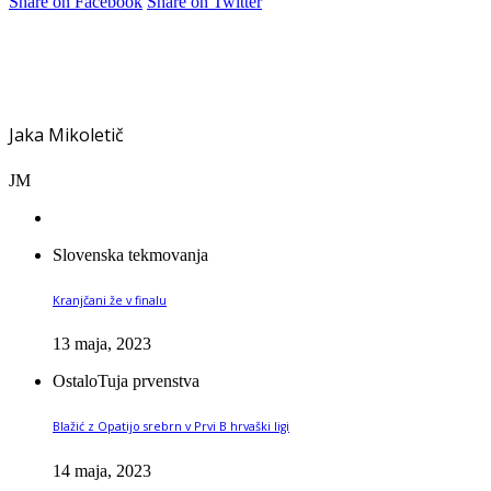
Share on Facebook
Share on Twitter
Jaka Mikoletič
JM
Slovenska tekmovanja
Kranjčani že v finalu
13 maja, 2023
Ostalo
Tuja prvenstva
Blažić z Opatijo srebrn v Prvi B hrvaški ligi
14 maja, 2023