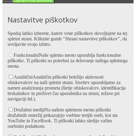
Sprejmi vse piškotke
Nastavitve piškotkov
Spodaj lahko izberete, katere vrste piškotkov dovoljujete na tej
spletni strani. Kliknite gumb "Shrani nastavitve piškotkov", da
uveljavite svojo izbiro.
Funkcionalni
Naše spletno mesto uporablja funkcionalne
piškotke. Ti piškotki so potrebni za delovanje našega spletnega
mesta.
Analitični
Analitični piškotki beležijo aktivnosti
obiskovalcev na naši spletni strani. Storitev uporabljamo za
namen analiziranja prometa (štetje obiskovalcev, identifikacija
brskalnikov in preživet čas uporabnika na strani, težave pri
navigaciji itd.).
Družabni mediji
Na našem spletnem mestu piškotki
družabnih omrežij prikazujejo vsebine tretjih oseb, kot sta
YouTube in FaceBook. Ti piškotki lahko sledijo vašim
osebnim podatkom.