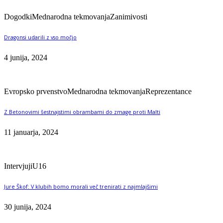
Dogodki
Mednarodna tekmovanja
Zanimivosti
Dragonsi udarili z vso močjo
4 junija, 2024
Evropsko prvenstvo
Mednarodna tekmovanja
Reprezentance
Z Betonovimi šestnajstimi obrambami do zmage proti Malti
11 januarja, 2024
Intervjuji
U16
Jure Škof: V klubih bomo morali več trenirati z najmlajšimi
30 junija, 2024