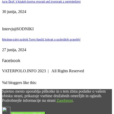
Jure Škof: V klubih bomo morali več trenirati z najmlajšimi
30 junija, 2024
Intervjuji
SODNIKI
Mednarodni sodnik Tomi Kavčič tokrat o sodniških pravilih!
27 junija, 2024
Facebook
VATERPOLO.INFO 2023 | All Rights Reserved
%d
bloggers like this:
Spletno mesto uporablja piškotke in s tem zbira podatke o vašem
obisku strani, prikazuje vsebine družabnih omrežjih in oglasih.
Podrobnejše informacije na strani
Zasebnost
.