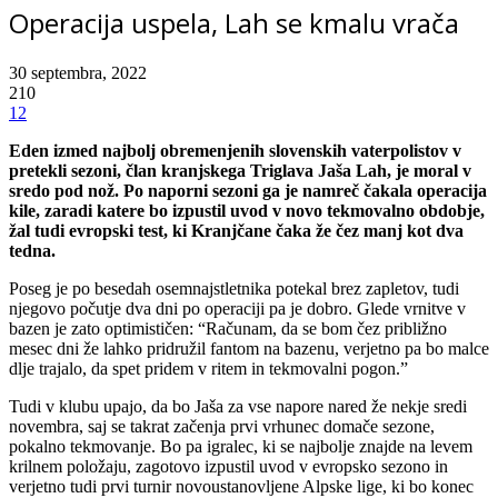
Operacija uspela, Lah se kmalu vrača
30 septembra, 2022
210
12
Eden izmed najbolj obremenjenih slovenskih vaterpolistov v
pretekli sezoni, član kranjskega Triglava Jaša Lah, je moral v
sredo pod nož. Po naporni sezoni ga je namreč čakala operacija
kile, zaradi katere bo izpustil uvod v novo tekmovalno obdobje,
žal tudi evropski test, ki Kranjčane čaka že čez manj kot dva
tedna.
Poseg je po besedah osemnajstletnika potekal brez zapletov, tudi
njegovo počutje dva dni po operaciji pa je dobro. Glede vrnitve v
bazen je zato optimističen: “Računam, da se bom čez približno
mesec dni že lahko pridružil fantom na bazenu, verjetno pa bo malce
dlje trajalo, da spet pridem v ritem in tekmovalni pogon.”
Tudi v klubu upajo, da bo Jaša za vse napore nared že nekje sredi
novembra, saj se takrat začenja prvi vrhunec domače sezone,
pokalno tekmovanje. Bo pa igralec, ki se najbolje znajde na levem
krilnem položaju, zagotovo izpustil uvod v evropsko sezono in
verjetno tudi prvi turnir novoustanovljene Alpske lige, ki bo konec