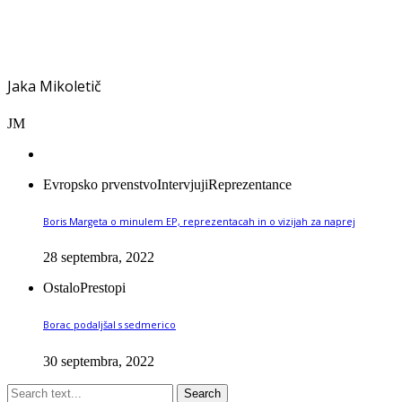
Jaka Mikoletič
JM
Evropsko prvenstvo
Intervjuji
Reprezentance
Boris Margeta o minulem EP, reprezentacah in o vizijah za naprej
28 septembra, 2022
Ostalo
Prestopi
Borac podaljšal s sedmerico
30 septembra, 2022
Search