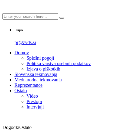
Ekipa
pr@zvds.si
Domov
Splošni pogoji
Politika varstva osebnih podatkov
Izjava o piškotkih
Slovenska tekmovanja
Mednarodna tekmovanja
Reprezentance
Ostalo
Video
Prestopi
Intervjuji
Dogodki
Ostalo