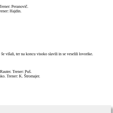
Trener: Peranovič.
rener: Hajdin.
e višali, ter na koncu visoko slavili in se veselili lovorike.
Rauter. Trener: Puš.
ko. Trener: K. Štromajer.