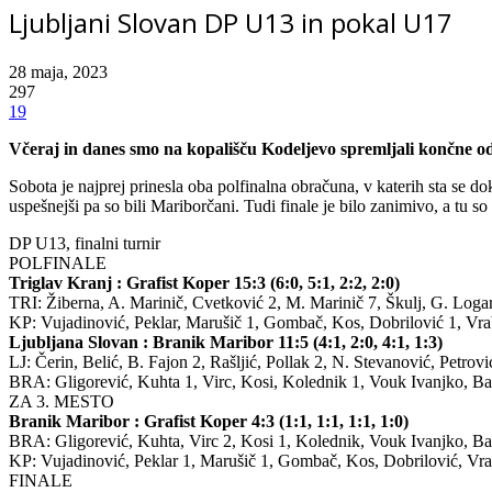
Ljubljani Slovan DP U13 in pokal U17
28 maja, 2023
297
19
Včeraj in danes smo na kopališču Kodeljevo spremljali končne odlo
Sobota je najprej prinesla oba polfinalna obračuna, v katerih sta se 
uspešnejši pa so bili Mariborčani. Tudi finale je bilo zanimivo, a tu so
DP U13, finalni turnir
POLFINALE
Triglav Kranj : Grafist Koper 15:3 (6:0, 5:1, 2:2, 2:0)
TRI: Žiberna, A. Marinič, Cvetković 2, M. Marinič 7, Škulj, G. Logar
KP: Vujadinović, Peklar, Marušič 1, Gombač, Kos, Dobrilović 1, Vrab
Ljubljana Slovan : Branik Maribor 11:5 (4:1, 2:0, 4:1, 1:3)
LJ: Čerin, Belić, B. Fajon 2, Rašljić, Pollak 2, N. Stevanović, Petrov
BRA: Gligorević, Kuhta 1, Virc, Kosi, Kolednik 1, Vouk Ivanjko, Bar
ZA 3. MESTO
Branik Maribor : Grafist Koper 4:3 (1:1, 1:1, 1:1, 1:0)
BRA: Gligorević, Kuhta, Virc 2, Kosi 1, Kolednik, Vouk Ivanjko, Bar
KP: Vujadinović, Peklar 1, Marušič 1, Gombač, Kos, Dobrilović, Vrab
FINALE