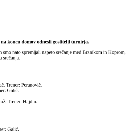
na koncu domov odnesli gostitelji turnirja.
 bron smo nato spremljali napeto srečanje med Branikom in Koprom,
a srečanja.
ač. Trener: Peranovič.
er: Galić.
Čož. Trener: Hajdin.
er: Galić.