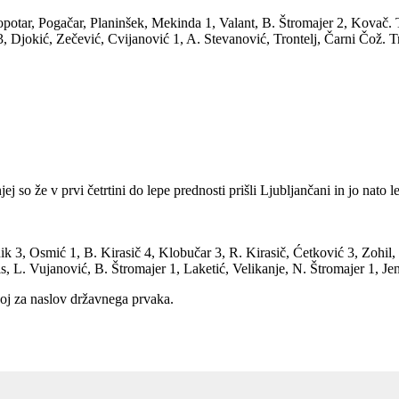
potar, Pogačar, Planinšek, Mekinda 1, Valant, B. Štromajer 2, Kovač. 
 3, Djokić, Zečević, Cvijanović 1, A. Stevanović, Trontelj, Čarni Čož. T
so že v prvi četrtini do lepe prednosti prišli Ljubljančani in jo nato le š
ik 3, Osmić 1, B. Kirasič 4, Klobučar 3, R. Kirasič, Ćetković 3, Zohil, 
 L. Vujanović, B. Štromajer 1, Laketić, Velikanje, N. Štromajer 1, Jen
oj za naslov državnega prvaka.