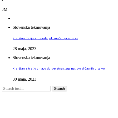
JM
Slovenska tekmovanja
Kranjčani želijo v ponedeljek končati prvenstvo
28 maja, 2023
Slovenska tekmovanja
Kranjčani s tretjo zmago do devetnajstega naslova državnih prvakov
30 maja, 2023
Search