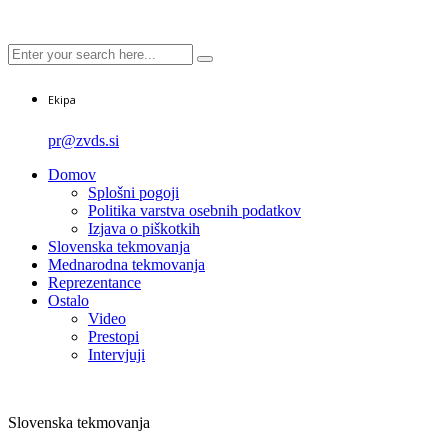
Ekipa
pr@zvds.si
Domov
Splošni pogoji
Politika varstva osebnih podatkov
Izjava o piškotkih
Slovenska tekmovanja
Mednarodna tekmovanja
Reprezentance
Ostalo
Video
Prestopi
Intervjuji
Slovenska tekmovanja