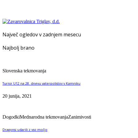
Največ ogledov v zadnjem mesecu
Najbolj brano
Slovenska tekmovanja
Turnir U12 na 28. dnevu vaterpolistov v Kamniku
20 junija, 2021
Dogodki
Mednarodna tekmovanja
Zanimivosti
Dragonsi udarili z vso močjo