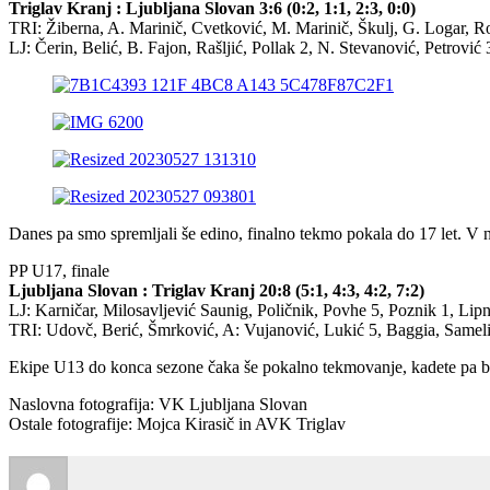
Triglav Kranj : Ljubljana Slovan 3:6 (0:2, 1:1, 2:3, 0:0)
TRI: Žiberna, A. Marinič, Cvetković, M. Marinič, Škulj, G. Logar, Ro
LJ: Čerin, Belić, B. Fajon, Rašljić, Pollak 2, N. Stevanović, Petrović
Danes pa smo spremljali še edino, finalno tekmo pokala do 17 let. V njej 
PP U17, finale
Ljubljana Slovan : Triglav Kranj 20:8 (5:1, 4:3, 4:2, 7:2)
LJ: Karničar, Milosavljević Saunig, Poličnik, Povhe 5, Poznik 1, Lipn
TRI: Udovč, Berić, Šmrković, A: Vujanović, Lukić 5, Baggia, Samelis,
Ekipe U13 do konca sezone čaka še pokalno tekmovanje, kadete pa b
Naslovna fotografija: VK Ljubljana Slovan
Ostale fotografije: Mojca Kirasič in AVK Triglav