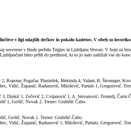
čitve v ligi mlajših dečkov in pokalu kadetov. V obeh so lovoriko 
dokaj suvereno v finale prebila Triglav in Ljubljana Slovan. V boju za
 Ljubljančani hitro prišli do prednosti, ki so jo nato zadržali vse do konc
 2, Ropotar, Pogačar, Planinšek, Mekinda 4, Valant, B. Štromajer, Kov
ec, Vidić, Županić, Radunović, Milošević, Partalo 1, Gregorović. Tren
ić 3, Djokić 1, Zečević 2, Cvijanović 1, A. Stevanović, Trontelj, Čarni 
lič 1, Gerlič, Novak 2. Trener: Grubišić Čabo.
lič, Gerlič, Novak 1. Trener: Grubišić Čabo.
ec, Vidić, Županić, Radunović 1, Milošević, Partalo, Gregorović. Tren