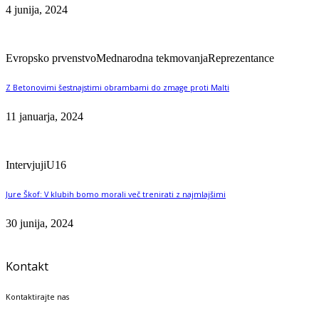
4 junija, 2024
Evropsko prvenstvo
Mednarodna tekmovanja
Reprezentance
Z Betonovimi šestnajstimi obrambami do zmage proti Malti
11 januarja, 2024
Intervjuji
U16
Jure Škof: V klubih bomo morali več trenirati z najmlajšimi
30 junija, 2024
Kontakt
Kontaktirajte nas